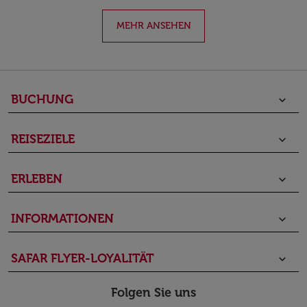
MEHR ANSEHEN
BUCHUNG
keyboard_arrow_down
REISEZIELE
keyboard_arrow_down
ERLEBEN
keyboard_arrow_down
INFORMATIONEN
keyboard_arrow_down
SAFAR FLYER-LOYALITÄT
keyboard_arrow_down
Folgen Sie uns