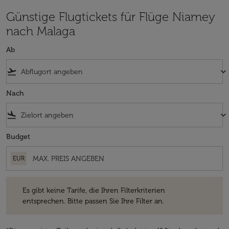
Günstige Flugtickets für Flüge Niamey
nach Malaga
Ab
flight_takeoff
keyboard_arrow_down
Nach
flight_land
keyboard_arrow_down
Budget
EUR
Es gibt keine Tarife, die Ihren Filterkriterien entsprechen. Bitte passe
Es gibt keine Tarife, die Ihren Filterkriterien
entsprechen. Bitte passen Sie Ihre Filter an.