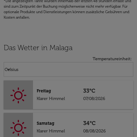
*Die angezeigten Tarife wurden innerhalb der letzten 48 Stunden erfasst und
sind zum Zeitpunkt der Buchung möglicherweise nicht mehr verfügbar. Für
optionale Produkte und Dienstleistungen können zusätzliche Gebühren und
Kosten anfallen.
Das Wetter in Malaga
Temperatureinheit
:
Weather unit option Celsius Selected
keyboard_arrow_down
Celsius
33°C
Freitag
Klarer Himmel
07/08/2026
34°C
Samstag
Klarer Himmel
08/08/2026