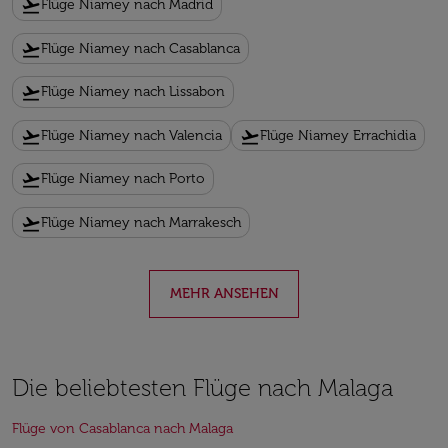
flight_takeoff
Flüge Niamey nach Madrid
flight_takeoff
Flüge Niamey nach Casablanca
flight_takeoff
Flüge Niamey nach Lissabon
flight_takeoff
flight_takeoff
Flüge Niamey nach Valencia
Flüge Niamey Errachidia
flight_takeoff
Flüge Niamey nach Porto
flight_takeoff
Flüge Niamey nach Marrakesch
MEHR ANSEHEN
Die beliebtesten Flüge nach Malaga
Flüge von Casablanca nach Malaga