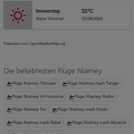
32°C
Donnerstag
Klarer Himmel
13/08/2026
Präsentiert von
: OpenWeatherMap.org
Die beliebtesten Flüge Niamey
flight_takeoff
flight_takeoff
Flüge Niamey Tétouan
Flüge Niamey nach Tanger
flight_takeoff
flight_takeoff
Flüge Niamey Al-Hoceima
Flüge Niamey Nador
flight_takeoff
flight_takeoff
Flüge Niamey Fes
Flüge Niamey nach Oujda
flight_takeoff
flight_takeoff
Flüge Niamey nach Rabat
Flüge Niamey nach Alicante