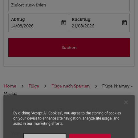
Zielort auswählen
Abflug
Rückflug
today
today
fc-booking-departure-date-aria-label
fc-booking-return-date-aria-label
14/08/2026
21/08/2026
Suchen
Home
Flüge
Flüge nach Spanien
Flüge Niamey -
Malaga
Die nächsten Flüge von Niamey
Bitte ändern Sie Ihre gewünschte Route (Abflugort un
By clicking “Accept All Cookies”, you agree to the storing of cookies
nach Malaga
on your device to enhance site navigation, analyze site usage, and
assist in our marketing efforts.
Von