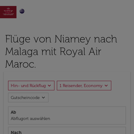

Flüge von Niamey nach
Malaga mit Royal Air
Maroc.
expand_more
expand_more
Hin- und Rückflug
1 Reisender, Economy
expand_more
Gutscheincode
Ab
Abflugort auswählen
Nach