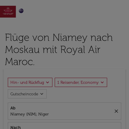

Flüge von Niamey nach
Moskau mit Royal Air
Maroc.
expand_more
expand_more
Hin- und Rückflug
1 Reisender, Economy
expand_more
Gutscheincode
Ab
close
Niamey (NIM), Niger
Nach