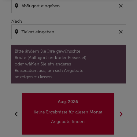
location_on
close
Nach
location_on
close
Bitte ändern Sie Ihre gewünschte
Route (Abflugort und/oder Reiseziel)
oder wählen Sie ein anderes
Reisedatum aus, um sich Angebote
anzeigen zu lassen.
Aug. 2026
chevron_left
chevron_right
Keine Ergebnisse für diesen Monat
Kei
Angebote finden