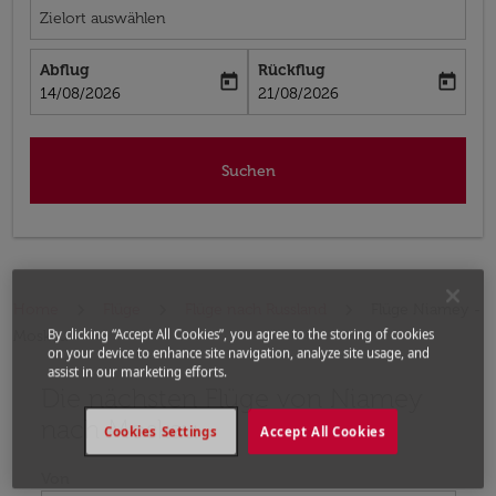
Zielort auswählen
Abflug
Rückflug
today
today
fc-booking-departure-date-aria-label
fc-booking-return-date-aria-label
14/08/2026
21/08/2026
Suchen
Home
Flüge
Flüge nach Russland
Flüge Niamey -
By clicking “Accept All Cookies”, you agree to the storing of cookies
Moskau
on your device to enhance site navigation, analyze site usage, and
assist in our marketing efforts.
Die nächsten Flüge von Niamey
Bitte ändern Sie Ihre gewünschte Route (Abflugort un
nach Moskau
Cookies Settings
Accept All Cookies
Von