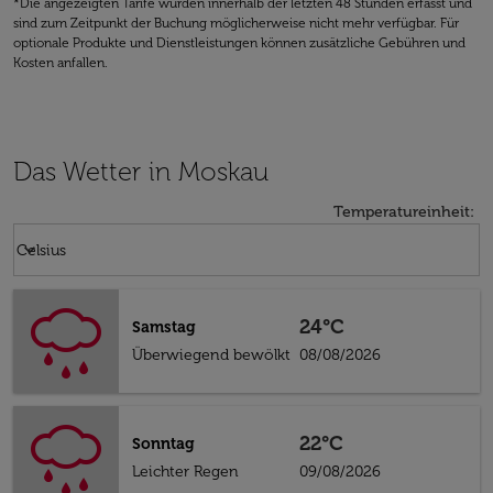
*Die angezeigten Tarife wurden innerhalb der letzten 48 Stunden erfasst und
sind zum Zeitpunkt der Buchung möglicherweise nicht mehr verfügbar. Für
optionale Produkte und Dienstleistungen können zusätzliche Gebühren und
Kosten anfallen.
Das Wetter in Moskau
Temperatureinheit
:
Weather unit option Celsius Selected
keyboard_arrow_down
Celsius
24°C
Samstag
Überwiegend bewölkt
08/08/2026
22°C
Sonntag
Leichter Regen
09/08/2026