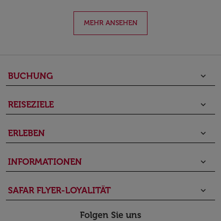
MEHR ANSEHEN
BUCHUNG
keyboard_arrow_down
REISEZIELE
keyboard_arrow_down
ERLEBEN
keyboard_arrow_down
INFORMATIONEN
keyboard_arrow_down
SAFAR FLYER-LOYALITÄT
keyboard_arrow_down
Folgen Sie uns