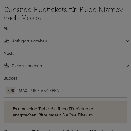
Günstige Flugtickets für Flüge Niamey
nach Moskau
Ab
flight_takeoff
keyboard_arrow_down
Nach
flight_land
keyboard_arrow_down
Budget
EUR
Es gibt keine Tarife, die Ihren Filterkriterien entsprechen. Bitte passe
Es gibt keine Tarife, die Ihren Filterkriterien
entsprechen. Bitte passen Sie Ihre Filter an.