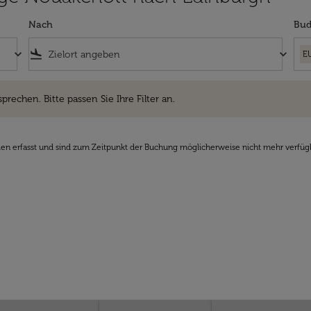
Nach
Bud
keyboard_arrow_down
flight_land
keyboard_arrow_down
E
hen. Bitte passen Sie Ihre Filter an.
sprechen. Bitte passen Sie Ihre Filter an.
den erfasst und sind zum Zeitpunkt der Buchung möglicherweise nicht mehr verfüg