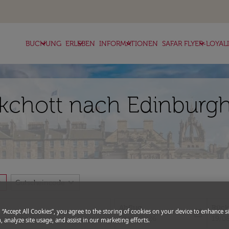
keyboard_arrow_down
keyboard_arrow_down
keyboard_arrow_down
keyboard_arrow_down
BUCHUNG
ERLEBEN
INFORMATIONEN
SAFAR FLYER-LOYAL
chott nach Edinburgh 
more
expand_more
Gutscheincode
Abflug
Rück
g “Accept All Cookies”, you agree to the storing of cookies on your device to enhance si
today
fc-booking-departure-date-aria-l
fc-bo
12/08/2026
19/0
, analyze site usage, and assist in our marketing efforts.