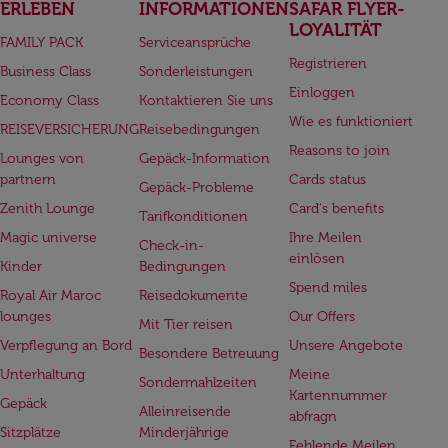
ERLEBEN
INFORMATIONEN
SAFAR FLYER-
LOYALITÄT
FAMILY PACK
Serviceansprüche
Registrieren
Business Class
Sonderleistungen
Einloggen
Economy Class
Kontaktieren Sie uns
Wie es funktioniert
REISEVERSICHERUNG
Reisebedingungen
Reasons to join
Lounges von
Gepäck-Information
partnern
Cards status
Gepäck-Probleme
Zenith Lounge
Card's benefits
Tarifkonditionen
Magic universe
Ihre Meilen
Check-in-
einlösen
Kinder
Bedingungen
Spend miles
Royal Air Maroc
Reisedokumente
lounges
Our Offers
Mit Tier reisen
Verpflegung an Bord
Unsere Angebote
Besondere Betreuung
Unterhaltung
Meine
Sondermahlzeiten
Kartennummer
Gepäck
Alleinreisende
abfragn
Sitzplätze
Minderjährige
Fehlende Meilen