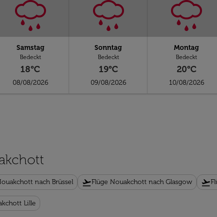
Samstag
Sonntag
Montag
Bedeckt
Bedeckt
Bedeckt
18°C
19°C
20°C
08/08/2026
09/08/2026
10/08/2026
akchott
flight_takeoff
flight_takeoff
Nouakchott nach Brüssel
Flüge Nouakchott nach Glasgow
F
kchott Lille