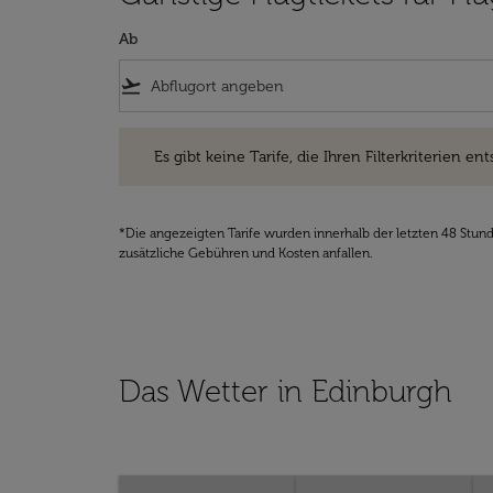
Ab
flight_takeoff
Es gibt keine Tarife, die Ihren Filterkriterien entsprec
Es gibt keine Tarife, die Ihren Filterkriterien ent
*Die angezeigten Tarife wurden innerhalb der letzten 48 Stun
zusätzliche Gebühren und Kosten anfallen.
Das Wetter in Edinburgh