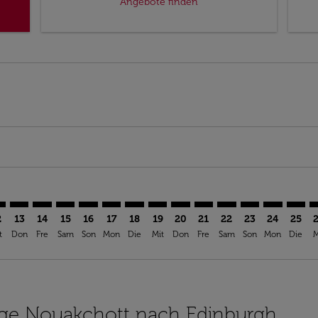
Angebote finden
imer. Angebote finden
sclaimer. Angebote finden
s-disclaimer. Angebote finden
offers-disclaimer. Angebote finden
iew-offers-disclaimer. Angebote finden
mp-view-offers-disclaimer. Angebote finden
I: cmp-view-offers-disclaimer. Angebote finden
C–EDI: cmp-view-offers-disclaimer. Angebote finden
NKC–EDI: cmp-view-offers-disclaimer. Angebote finden
NKC–EDI: cmp-view-offers-disclaimer. Angebote find
NKC–EDI: cmp-view-offers-disclaimer. Angebote 
NKC–EDI: cmp-view-offers-disclaimer. Angeb
NKC–EDI: cmp-view-offers-disclaimer. A
NKC–EDI: cmp-view-offers-disclaime
NKC–EDI: cmp-view-offers-discl
NKC–EDI: cmp-view-offers-d
NKC–EDI: cmp-view-offe
NKC–EDI: cmp-view-
NKC–EDI: cmp-
NKC–EDI: 
NKC–E
N
2
13
14
15
16
17
18
19
20
21
22
23
24
25
t
Don
Fre
Sam
Son
Mon
Die
Mit
Don
Fre
Sam
Son
Mon
Die
M
lüge Nouakchott nach Edinburgh