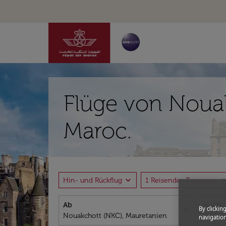
Flüge von Nouak
Maroc.
expand_more
expand_
Hin- und Rückflug
1 Reisender, Economy
Ab
Nach
By clickin
close
navigation