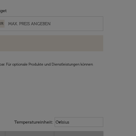
get
UR
bar. Für optionale Produkte und Dienstleistungen können
Weather unit option Celsius Select
keyboard_arrow_down
Temperatureinheit
:
Celsius