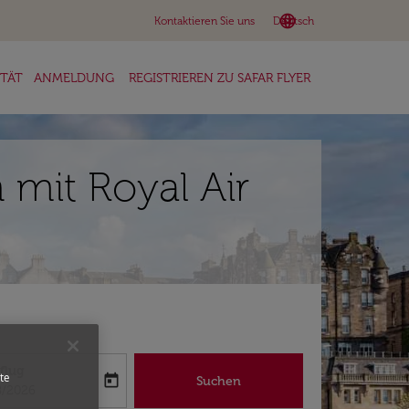
language
keyboard_arrow_down
Kontaktieren Sie uns
Deutsch
ITÄT
ANMELDUNG
REGISTRIEREN ZU SAFAR FLYER
mit Royal Air
flug
te
today
Suchen
abel
oking-return-date-aria-label
8/2026