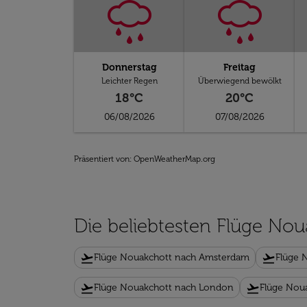
Donnerstag
Freitag
Leichter Regen
Überwiegend bewölkt
18°C
20°C
06/08/2026
07/08/2026
Präsentiert von
: OpenWeatherMap.org
Die beliebtesten Flüge Nou
flight_takeoff
flight_takeoff
Flüge Nouakchott nach Amsterdam
Flüge 
flight_takeoff
flight_takeoff
Flüge Nouakchott nach London
Flüge Noua