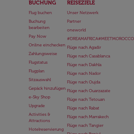
BUCHUNG
REISEZIELE
Flug buchen
Unser Netzwerk
Buchung
Partner
bearbeiten
oneworld
Pay Now
#DREAMAFRICA#MEETMOROCCO
Online einchecken
Flüge nach Agadir
Zahlungsweise
Flüge nach Casablanca
Flugstatus
Flüge nach Dakhla
Flugplan
Flüge nach Nador
Sitzauswahl
Flüge nach Oujda
Gepäck hinzufügen
Flüge nach Ouarzazate
e-Sky Shop
Flüge nach Tetouan
Upgrade
Flüge nach Rabat
Activities &
Flüge nach Marrakech
Attractions
Flüge nach Tangier
Hotelreservierung