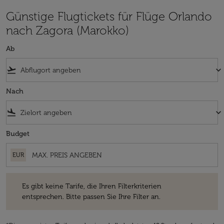
Günstige Flugtickets für Flüge Orlando
nach Zagora (Marokko)
Ab
flight_takeoff
keyboard_arrow_down
Nach
flight_land
keyboard_arrow_down
Budget
EUR
Es gibt keine Tarife, die Ihren Filterkriterien entsprechen. Bitte passe
Es gibt keine Tarife, die Ihren Filterkriterien
entsprechen. Bitte passen Sie Ihre Filter an.