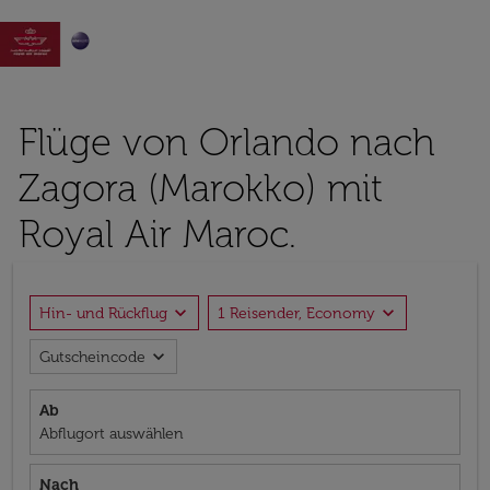

Flüge von Orlando nach
Zagora (Marokko) mit
Royal Air Maroc.
expand_more
expand_more
Hin- und Rückflug
1 Reisender, Economy
expand_more
Gutscheincode
Ab
Abflugort auswählen
Nach