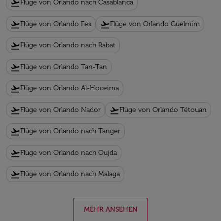
flight_takeoff
Flüge von Orlando nach Casablanca
flight_takeoff
flight_takeoff
Flüge von Orlando Fes
Flüge von Orlando Guelmim
flight_takeoff
Flüge von Orlando nach Rabat
flight_takeoff
Flüge von Orlando Tan-Tan
flight_takeoff
Flüge von Orlando Al-Hoceima
flight_takeoff
flight_takeoff
Flüge von Orlando Nador
Flüge von Orlando Tétouan
flight_takeoff
Flüge von Orlando nach Tanger
flight_takeoff
Flüge von Orlando nach Oujda
flight_takeoff
Flüge von Orlando nach Malaga
MEHR ANSEHEN