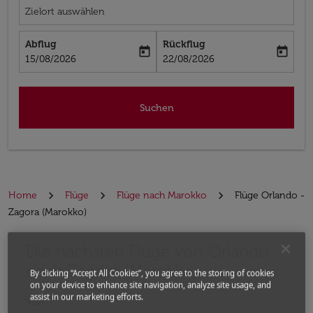
Zielort auswählen
Abflug
Rückflug
today
today
fc-booking-departure-date-aria-label
fc-booking-return-date-aria-label
15/08/2026
22/08/2026
Suchen
Home
Flüge
Flüge nach Marokko
Flüge Orlando -
Zagora (Marokko)
Die nächsten Flüge von Orlando
Bitte ändern Sie Ihre gewünschte Route (Abflugort un
nach Zagora (Marokko)
By clicking “Accept All Cookies”, you agree to the storing of cookies
on your device to enhance site navigation, analyze site usage, and
assist in our marketing efforts.
Von