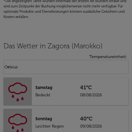
*Die angezeigten Tarife wurden innerhalb der letzten 48 Stunden erfasst und
sind zum Zeitpunkt der Buchung möglicherweise nicht mehr verfügbar. Für
optionale Produkte und Dienstleistungen können zusätzliche Gebühren und
Kosten anfallen.
Das Wetter in Zagora (Marokko)
Temperatureinheit
:
Weather unit option Celsius Selected
keyboard_arrow_down
Celsius
41°C
Samstag
Bedeckt
08/08/2026
40°C
Sonntag
Leichter Regen
09/08/2026