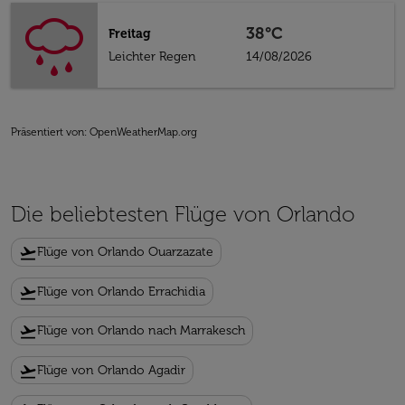
38°C
Freitag
Leichter Regen
14/08/2026
Präsentiert von
: OpenWeatherMap.org
Die beliebtesten Flüge von Orlando
flight_takeoff
Flüge von Orlando Ouarzazate
flight_takeoff
Flüge von Orlando Errachidia
flight_takeoff
Flüge von Orlando nach Marrakesch
flight_takeoff
Flüge von Orlando Agadir