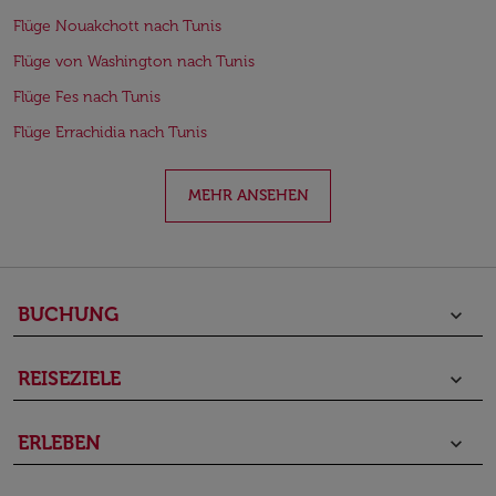
Flüge Nouakchott nach Tunis
Flüge von Washington nach Tunis
Flüge Fes nach Tunis
Flüge Errachidia nach Tunis
MEHR ANSEHEN
BUCHUNG
keyboard_arrow_down
REISEZIELE
keyboard_arrow_down
ERLEBEN
keyboard_arrow_down