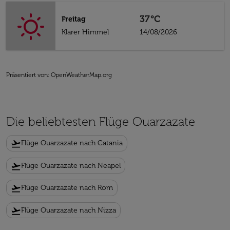
37°C
Freitag
Klarer Himmel
14/08/2026
Präsentiert von
: OpenWeatherMap.org
Die beliebtesten Flüge Ouarzazate
flight_takeoff
Flüge Ouarzazate nach Catania
flight_takeoff
Flüge Ouarzazate nach Neapel
flight_takeoff
Flüge Ouarzazate nach Rom
flight_takeoff
Flüge Ouarzazate nach Nizza