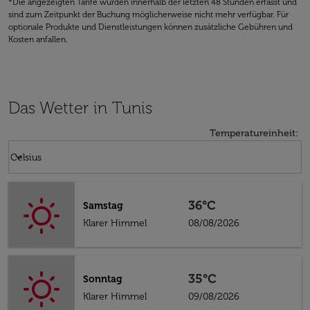
*Die angezeigten Tarife wurden innerhalb der letzten 48 Stunden erfasst und
sind zum Zeitpunkt der Buchung möglicherweise nicht mehr verfügbar. Für
optionale Produkte und Dienstleistungen können zusätzliche Gebühren und
Kosten anfallen.
Das Wetter in Tunis
Temperatureinheit
:
Weather unit option Celsius Selected
keyboard_arrow_down
Celsius
36°C
Samstag
Klarer Himmel
08/08/2026
35°C
Sonntag
Klarer Himmel
09/08/2026