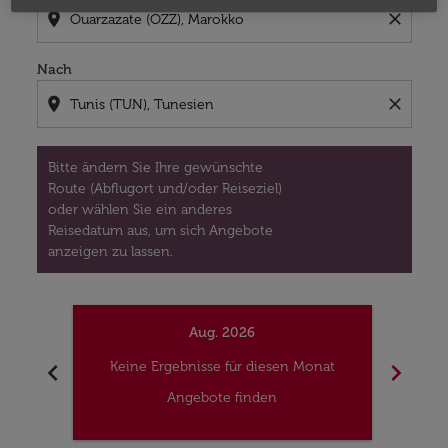
location_on
close
Nach
location_on
close
Bitte ändern Sie Ihre gewünschte
Route (Abflugort und/oder Reiseziel)
oder wählen Sie ein anderes
Reisedatum aus, um sich Angebote
anzeigen zu lassen.
Aug. 2026
chevron_left
chevron_right
Keine Ergebnisse für diesen Monat
Kei
Angebote finden