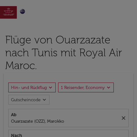

Flüge von Ouarzazate
nach Tunis mit Royal Air
Maroc.
expand_more
expand_more
Hin- und Rückflug
1 Reisender, Economy
expand_more
Gutscheincode
Ab
close
Ouarzazate (OZZ), Marokko
Nach