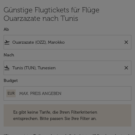
Günstige Flugtickets für Flüge
Ouarzazate nach Tunis
Ab
flight_takeoff
close
Nach
flight_land
close
Budget
EUR
Es gibt keine Tarife, die Ihren Filterkriterien entsprechen. Bitte passe
Es gibt keine Tarife, die Ihren Filterkriterien
entsprechen. Bitte passen Sie Ihre Filter an.