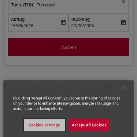
close
Tunis (TUN), Tunesien
Abflug
Rückflug
today
today
fc-booking-departure-date-aria-label
fc-booking-return-date-aria-label
15/08/2026
22/08/2026
Suchen
Home
Flüge
Flüge nach Tunesien
Flüge
Ouarzazate - Tunis
By clicking “Accept All Cookies”, you agree to the storing of cookies
on your device to enhance site navigation, analyze site usage, and
Die nächsten Flüge von
Bitte ändern Sie Ihre gewünschte Route (Abflugort un
assist in our marketing efforts.
Ouarzazate nach Tunis
Cookies Settings
Accept All Cookies
Von