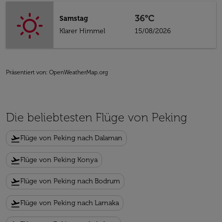
36°C
Samstag
Klarer Himmel
15/08/2026
Präsentiert von
: OpenWeatherMap.org
Die beliebtesten Flüge von Peking
flight_takeoff
Flüge von Peking nach Dalaman
flight_takeoff
Flüge von Peking Konya
flight_takeoff
Flüge von Peking nach Bodrum
flight_takeoff
Flüge von Peking nach Larnaka