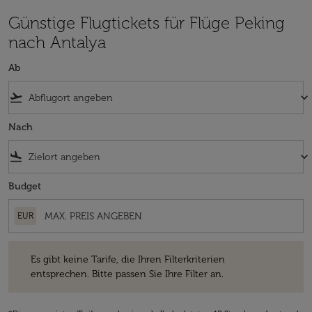
Günstige Flugtickets für Flüge Peking
nach Antalya
Ab
flight_takeoff
keyboard_arrow_down
Nach
flight_land
keyboard_arrow_down
Budget
EUR
Es gibt keine Tarife, die Ihren Filterkriterien entsprechen. Bitte passe
Es gibt keine Tarife, die Ihren Filterkriterien
entsprechen. Bitte passen Sie Ihre Filter an.