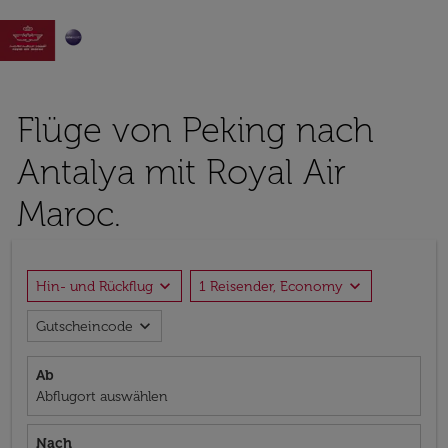

Flüge von Peking nach
Antalya mit Royal Air
Maroc.
expand_more
expand_more
Hin- und Rückflug
1 Reisender, Economy
expand_more
Gutscheincode
Ab
Abflugort auswählen
Nach