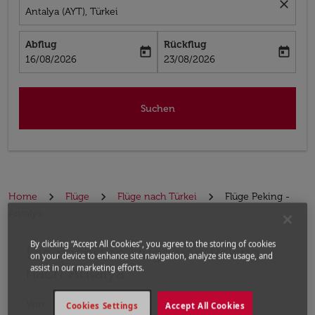
close
Antalya (AYT), Türkei
Abflug
Rückflug
today
today
fc-booking-departure-date-aria-label
fc-booking-return-date-aria-label
16/08/2026
23/08/2026
Suchen
Home
Flüge
Flüge nach Türkei
Flüge Peking -
Antalya
By clicking “Accept All Cookies”, you agree to the storing of cookies
Die nächsten Flüge von Peking
Bitte ändern Sie Ihre gewünschte Route (Abflugort un
on your device to enhance site navigation, analyze site usage, and
nach Antalya
assist in our marketing efforts.
Von
Cookies Settings
Accept All Cookies