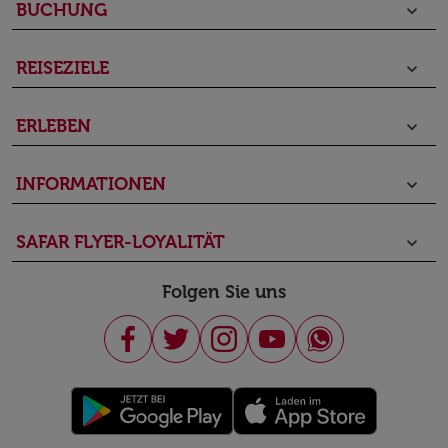
BUCHUNG
keyboard_arrow_down
REISEZIELE
keyboard_arrow_down
ERLEBEN
keyboard_arrow_down
INFORMATIONEN
keyboard_arrow_down
SAFAR FLYER-LOYALITÄT
keyboard_arrow_down
Folgen Sie uns