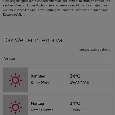
*Die angezeigten Tarife wurden innerhalb der letzten 48 Stunden erfasst und
sind zum Zeitpunkt der Buchung möglicherweise nicht mehr verfügbar. Für
optionale Produkte und Dienstleistungen können zusätzliche Gebühren und
Kosten anfallen.
Das Wetter in Antalya
Temperatureinheit
:
Weather unit option Celsius Selected
keyboard_arrow_down
Celsius
34°C
Sonntag
Klarer Himmel
09/08/2026
34°C
Montag
Klarer Himmel
10/08/2026