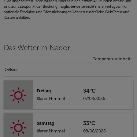
*Die angezeigten Tarife wurden innerhalb der letzten 48 Stunden erfasst und
sind zum Zeitpunkt der Buchung möglicherweise nicht mehr verfügbar. Für
optionale Produkte und Dienstleistungen können zusätzliche Gebühren und
Kosten anfallen.
Das Wetter in Nador
Temperatureinheit
:
Weather unit option Celsius Selected
keyboard_arrow_down
Celsius
34°C
Freitag
Klarer Himmel
07/08/2026
33°C
Samstag
Klarer Himmel
08/08/2026