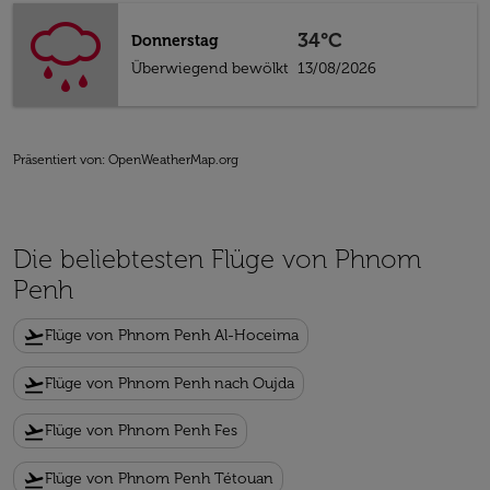
34°C
Donnerstag
Überwiegend bewölkt
13/08/2026
Präsentiert von
: OpenWeatherMap.org
Die beliebtesten Flüge von Phnom
Penh
flight_takeoff
Flüge von Phnom Penh Al-Hoceima
flight_takeoff
Flüge von Phnom Penh nach Oujda
flight_takeoff
Flüge von Phnom Penh Fes
flight_takeoff
Flüge von Phnom Penh Tétouan