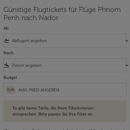
Günstige Flugtickets für Flüge Phnom
Penh nach Nador
Ab
flight_takeoff
keyboard_arrow_down
Nach
flight_land
keyboard_arrow_down
Budget
EUR
Es gibt keine Tarife, die Ihren Filterkriterien entsprechen. Bitte passe
Es gibt keine Tarife, die Ihren Filterkriterien
entsprechen. Bitte passen Sie Ihre Filter an.