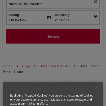
close
Nador (NDR), Marokko
Abflug
Rückflug
today
today
fc-booking-departure-date-aria-label
fc-booking-return-date-aria-label
14/08/2026
21/08/2026
Suchen
Home
Flüge
Flüge nach Marokko
Flüge Phnom
Penh - Nador
Die nächsten Flüge von Phnom
Bitte ändern Sie Ihre gewünschte Route (Abflugort un
Penh nach Nador
By clicking “Accept All Cookies”, you agree to the storing of cookies
on your device to enhance site navigation, analyze site usage, and
Von
assist in our marketing efforts.