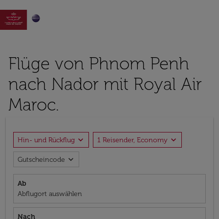

Flüge von Phnom Penh
nach Nador mit Royal Air
Maroc.
expand_more
expand_more
Hin- und Rückflug
1 Reisender, Economy
expand_more
Gutscheincode
Ab
Abflugort auswählen
Nach