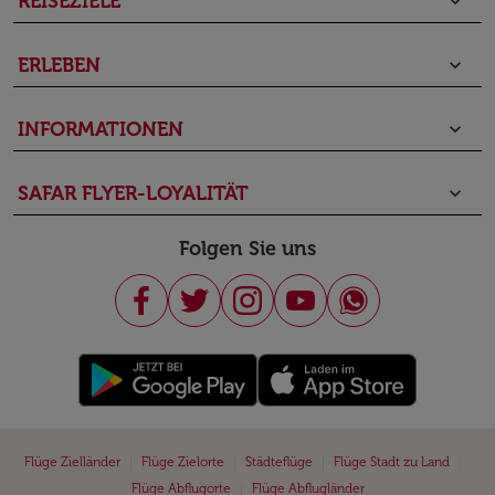
REISEZIELE
keyboard_arrow_down
ERLEBEN
keyboard_arrow_down
INFORMATIONEN
keyboard_arrow_down
SAFAR FLYER-LOYALITÄT
keyboard_arrow_down
Folgen Sie uns
|
|
|
|
Flüge Zielländer
Flüge Zielorte
Städteflüge
Flüge Stadt zu Land
|
Flüge Abflugorte
Flüge Abflugländer