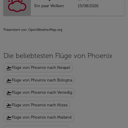
Ein paar Wolken
15/08/2026
Präsentiert von
: OpenWeatherMap.org
Die beliebtesten Flüge von Phoenix
flight_takeoff
Flüge von Phoenix nach Neapel
flight_takeoff
Flüge von Phoenix nach Bologna
flight_takeoff
Flüge von Phoenix nach Venedig
flight_takeoff
Flüge von Phoenix nach Nizza
flight_takeoff
Flüge von Phoenix nach Mailand