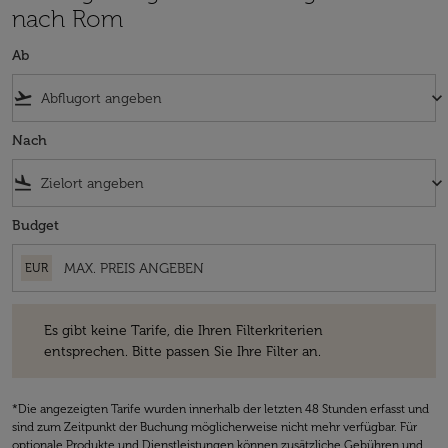
nach Rom
Ab
flight_takeoff
keyboard_arrow_down
Nach
flight_land
keyboard_arrow_down
Budget
EUR
Es gibt keine Tarife, die Ihren Filterkriterien entsprechen. Bitte passe
Es gibt keine Tarife, die Ihren Filterkriterien
entsprechen. Bitte passen Sie Ihre Filter an.
*Die angezeigten Tarife wurden innerhalb der letzten 48 Stunden erfasst und
sind zum Zeitpunkt der Buchung möglicherweise nicht mehr verfügbar. Für
optionale Produkte und Dienstleistungen können zusätzliche Gebühren und