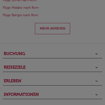
Flüge Lomé nach Rom
Flüge Malabo nach Rom
Flüge Bangui nach Rom
MEHR ANSEHEN
BUCHUNG
keyboard_arrow_down
REISEZIELE
keyboard_arrow_down
ERLEBEN
keyboard_arrow_down
INFORMATIONEN
keyboard_arrow_down