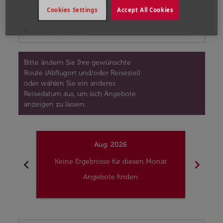
Cookies Settings
Accept All Cookies
Nach
location_on
close
Bitte ändern Sie Ihre gewünschte
Route (Abflugort und/oder Reiseziel)
oder wählen Sie ein anderes
Reisedatum aus, um sich Angebote
anzeigen zu lassen.
Aug. 2026
chevron_left
chevron_right
Keine Ergebnisse für diesen Monat
Kei
Angebote finden