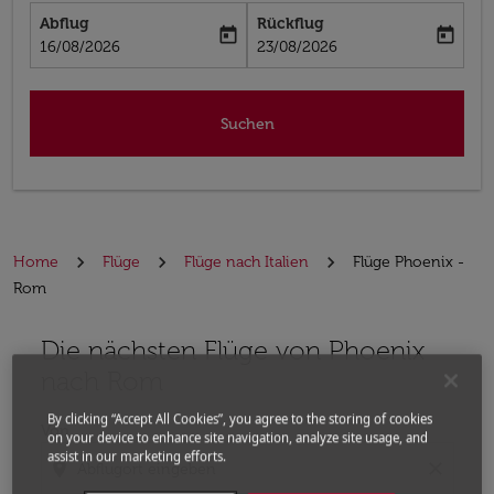
Abflug
Rückflug
today
today
fc-booking-departure-date-aria-label
fc-booking-return-date-aria-label
16/08/2026
23/08/2026
Suchen
Home
Flüge
Flüge nach Italien
Flüge Phoenix -
Rom
Die nächsten Flüge von Phoenix
Bitte ändern Sie Ihre gewünschte Route (Abflugort un
nach Rom
By clicking “Accept All Cookies”, you agree to the storing of cookies
Von
on your device to enhance site navigation, analyze site usage, and
assist in our marketing efforts.
location_on
close