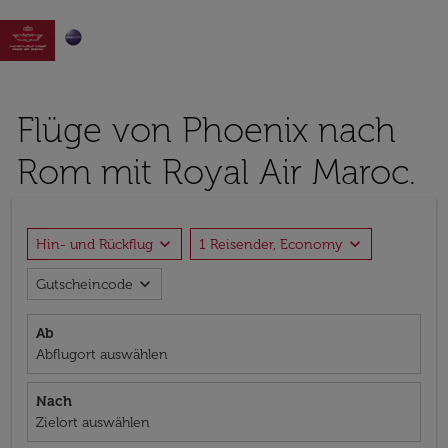

Flüge von Phoenix nach
Rom mit Royal Air Maroc.
expand_more
expand_more
Hin- und Rückflug
1 Reisender, Economy
expand_more
Gutscheincode
Ab
Abflugort auswählen
Nach
Zielort auswählen