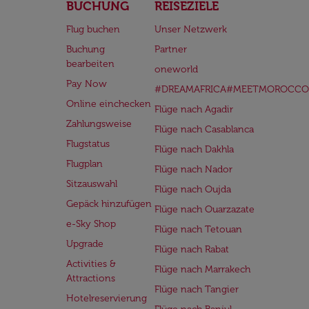
BUCHUNG
REISEZIELE
Flug buchen
Unser Netzwerk
Buchung
Partner
bearbeiten
oneworld
Pay Now
#DREAMAFRICA#MEETMOROCCO
Online einchecken
Flüge nach Agadir
Zahlungsweise
Flüge nach Casablanca
Flugstatus
Flüge nach Dakhla
Flugplan
Flüge nach Nador
Sitzauswahl
Flüge nach Oujda
Gepäck hinzufügen
Flüge nach Ouarzazate
e-Sky Shop
Flüge nach Tetouan
Upgrade
Flüge nach Rabat
Activities &
Flüge nach Marrakech
Attractions
Flüge nach Tangier
Hotelreservierung