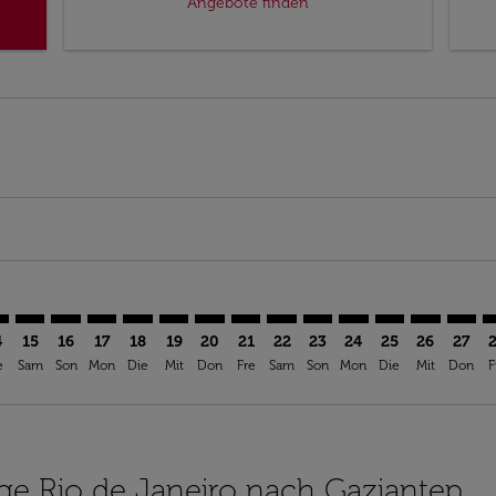
Angebote finden
imer. Angebote finden
sclaimer. Angebote finden
rs-disclaimer. Angebote finden
offers-disclaimer. Angebote finden
iew-offers-disclaimer. Angebote finden
mp-view-offers-disclaimer. Angebote finden
T: cmp-view-offers-disclaimer. Angebote finden
G–GZT: cmp-view-offers-disclaimer. Angebote finden
GIG–GZT: cmp-view-offers-disclaimer. Angebote finden
GIG–GZT: cmp-view-offers-disclaimer. Angebote find
GIG–GZT: cmp-view-offers-disclaimer. Angebote 
GIG–GZT: cmp-view-offers-disclaimer. Angeb
GIG–GZT: cmp-view-offers-disclaimer. A
GIG–GZT: cmp-view-offers-disclaime
GIG–GZT: cmp-view-offers-discl
GIG–GZT: cmp-view-offers-d
GIG–GZT: cmp-view-offe
GIG–GZT: cmp-view-
GIG–GZT: cmp-
GIG–GZT: 
GIG–G
G
4
15
16
17
18
19
20
21
22
23
24
25
26
27
e
Sam
Son
Mon
Die
Mit
Don
Fre
Sam
Son
Mon
Die
Mit
Don
F
lüge Rio de Janeiro nach Gaziantep