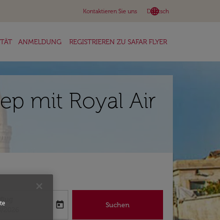
language
keyboard_arrow_down
Kontaktieren Sie uns
Deutsch
ITÄT
ANMELDUNG
REGISTRIEREN ZU SAFAR FLYER
ep mit Royal Air
flug
te
today
Suchen
abel
oking-return-date-aria-label
8/2026