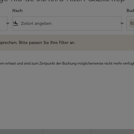
Nach
Bud
keyboard_arrow_down
flight_land
keyboard_arrow_down
E
hen. Bitte passen Sie Ihre Filter an.
sprechen. Bitte passen Sie Ihre Filter an.
den erfasst und sind zum Zeitpunkt der Buchung möglicherweise nicht mehr verfüg