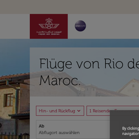
Flüge von Rio d
Maroc.
expand_more
expand_
Hin- und Rückflug
1 Reisender, Economy
Ab
Nach
By clickin
navigation