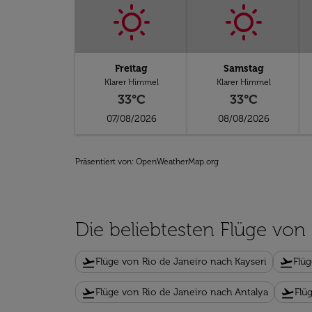
Freitag
Samstag
Klarer Himmel
Klarer Himmel
33°C
33°C
07/08/2026
08/08/2026
Präsentiert von
: OpenWeatherMap.org
Die beliebtesten Flüge von
flight_takeoff
flight_takeoff
Flüge von Rio de Janeiro nach Kayseri
Flüg
flight_takeoff
flight_takeoff
Flüge von Rio de Janeiro nach Antalya
Flü