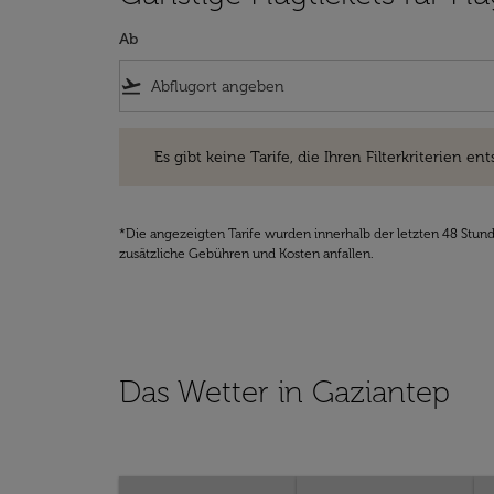
Ab
flight_takeoff
Es gibt keine Tarife, die Ihren Filterkriterien entsprec
Es gibt keine Tarife, die Ihren Filterkriterien ent
*Die angezeigten Tarife wurden innerhalb der letzten 48 Stun
zusätzliche Gebühren und Kosten anfallen.
Das Wetter in Gaziantep