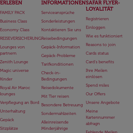
ERLEBEN
INFORMATIONEN
SAFAR FLYER-
LOYALITÄT
FAMILY PACK
Serviceansprüche
Registrieren
Business Class
Sonderleistungen
Einloggen
Economy Class
Kontaktieren Sie uns
Wie es funktioniert
REISEVERSICHERUNG
Reisebedingungen
Reasons to join
Lounges von
Gepäck-Information
partnern
Cards status
Gepäck-Probleme
Zenith Lounge
Card's benefits
Tarifkonditionen
Magic universe
Ihre Meilen
Check-in-
einlösen
Kinder
Bedingungen
Spend miles
Royal Air Maroc
Reisedokumente
lounges
Our Offers
Mit Tier reisen
Verpflegung an Bord
Unsere Angebote
Besondere Betreuung
Unterhaltung
Meine
Sondermahlzeiten
Kartennummer
Gepäck
Alleinreisende
abfragn
Sitzplätze
Minderjährige
Fehlende Meilen