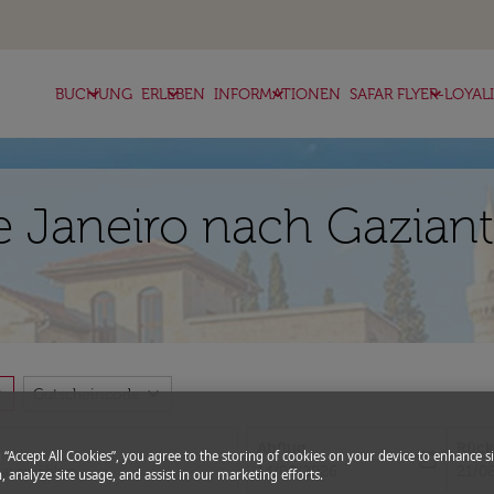
keyboard_arrow_down
keyboard_arrow_down
keyboard_arrow_down
keyboard_arrow_down
BUCHUNG
ERLEBEN
INFORMATIONEN
SAFAR FLYER-LOYAL
e Janeiro nach Gaziant
more
expand_more
Gutscheincode
Abflug
Rück
g “Accept All Cookies”, you agree to the storing of cookies on your device to enhance si
today
fc-booking-departure-date-aria-l
fc-bo
14/08/2026
21/0
, analyze site usage, and assist in our marketing efforts.