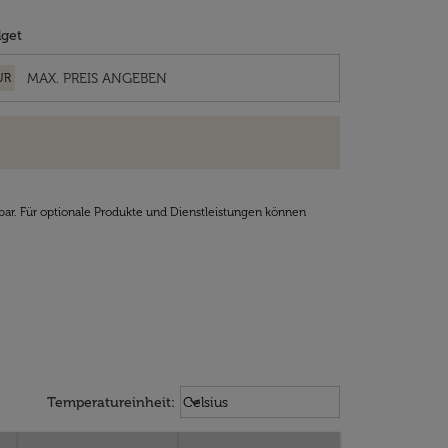
get
UR
bar. Für optionale Produkte und Dienstleistungen können
Weather unit option Celsius Select
keyboard_arrow_down
Temperatureinheit
:
Celsius