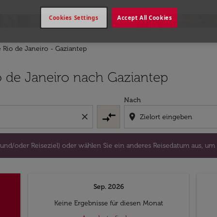
Cookies Settings
Accept All Cookies
e Rio de Janeiro - Gaziantep
lugort und/oder Reiseziel) oder wählen Sie ein anderes Re
o de Janeiro nach Gaziantep
Nach
compare_arrows
close
location_on
 und/oder Reiseziel) oder wählen Sie ein anderes Reisedatum aus, um
Sep. 2026
Keine Ergebnisse für diesen Monat