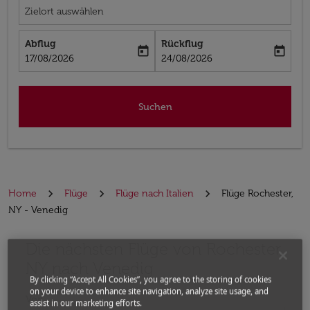
Zielort auswählen
Abflug
Rückflug
today
today
fc-booking-departure-date-aria-label
fc-booking-return-date-aria-label
17/08/2026
24/08/2026
Suchen
Home
Flüge
Flüge nach Italien
Flüge Rochester,
NY - Venedig
Die nächsten Flüge von Rochester,
Bitte ändern Sie Ihre gewünschte Route (Abflugort un
NY nach Venedig
By clicking “Accept All Cookies”, you agree to the storing of cookies
on your device to enhance site navigation, analyze site usage, and
Von
assist in our marketing efforts.