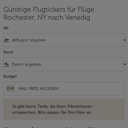
Günstige Flugtickets für Flüge
Rochester, NY nach Venedig
Ab
flight_takeoff
keyboard_arrow_down
Nach
flight_land
keyboard_arrow_down
Budget
EUR
Es gibt keine Tarife, die Ihren Filterkriterien entsprechen. Bitte passe
Es gibt keine Tarife, die Ihren Filterkriterien
entsprechen. Bitte passen Sie Ihre Filter an.