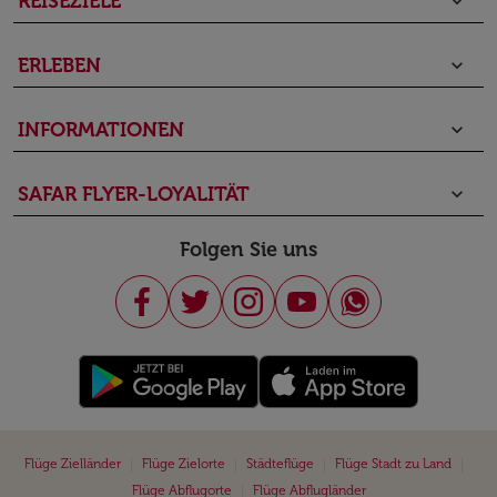
REISEZIELE
keyboard_arrow_down
ERLEBEN
keyboard_arrow_down
INFORMATIONEN
keyboard_arrow_down
SAFAR FLYER-LOYALITÄT
keyboard_arrow_down
Folgen Sie uns
|
|
|
|
Flüge Zielländer
Flüge Zielorte
Städteflüge
Flüge Stadt zu Land
|
Flüge Abflugorte
Flüge Abflugländer