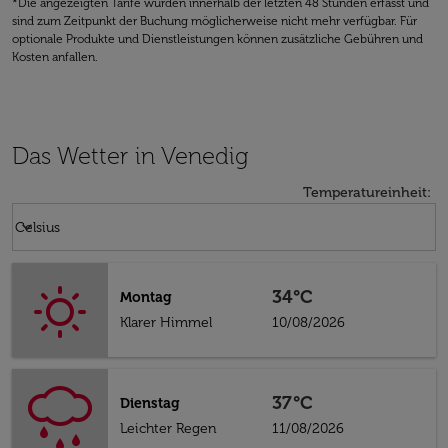
*Die angezeigten Tarife wurden innerhalb der letzten 48 Stunden erfasst und
sind zum Zeitpunkt der Buchung möglicherweise nicht mehr verfügbar. Für
optionale Produkte und Dienstleistungen können zusätzliche Gebühren und
Kosten anfallen.
Das Wetter in Venedig
Temperatureinheit
:
Weather unit option Celsius Selected
keyboard_arrow_down
Celsius
34°C
Montag
Klarer Himmel
10/08/2026
37°C
Dienstag
Leichter Regen
11/08/2026