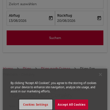
Zielort auswählen
Abflug
Rückflug
today
today
fc-booking-departure-date-aria-label
fc-booking-return-date-aria-label
13/08/2026
20/08/2026
Suchen
Home
Flüge
Flüge nach Guinea
Flüge San
Francisco - Conakry
By clicking “Accept All Cookies”, you agree to the storing of cookies
Die nächsten Flüge von San
Bitte ändern Sie Ihre gewünschte Route (Abflugort un
on your device to enhance site navigation, analyze site usage, and
assist in our marketing efforts.
Francisco nach Conakry
Cookies Settings
Accept All Cookies
Von