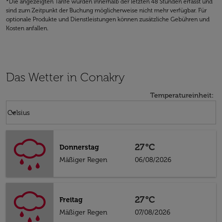
*Die angezeigten Tarife wurden innerhalb der letzten 48 Stunden erfasst und
sind zum Zeitpunkt der Buchung möglicherweise nicht mehr verfügbar. Für
optionale Produkte und Dienstleistungen können zusätzliche Gebühren und
Kosten anfallen.
Das Wetter in Conakry
Temperatureinheit
:
Weather unit option Celsius Selected
keyboard_arrow_down
Celsius
27°C
Donnerstag
Mäßiger Regen
06/08/2026
27°C
Freitag
Mäßiger Regen
07/08/2026