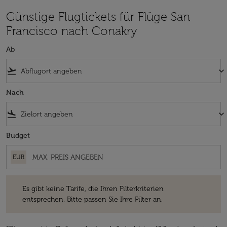
Günstige Flugtickets für Flüge San
Francisco nach Conakry
Ab
flight_takeoff
keyboard_arrow_down
Nach
flight_land
keyboard_arrow_down
Budget
EUR
Es gibt keine Tarife, die Ihren Filterkriterien entsprechen. Bitte passe
Es gibt keine Tarife, die Ihren Filterkriterien
entsprechen. Bitte passen Sie Ihre Filter an.