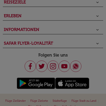
REISEZIELE
keyboard_arrow_down
ERLEBEN
keyboard_arrow_down
INFORMATIONEN
keyboard_arrow_down
SAFAR FLYER-LOYALITÄT
keyboard_arrow_down
Folgen Sie uns
|
|
|
|
Flüge Zielländer
Flüge Zielorte
Städteflüge
Flüge Stadt zu Land