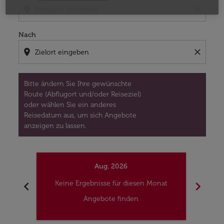
location_on
close
Nach
location_on
close
Bitte ändern Sie Ihre gewünschte
Route (Abflugort und/oder Reiseziel)
oder wählen Sie ein anderes
Reisedatum aus, um sich Angebote
anzeigen zu lassen.
Aug. 2026
chevron_left
chevron_right
Keine Ergebnisse für diesen Monat
Kei
Angebote finden