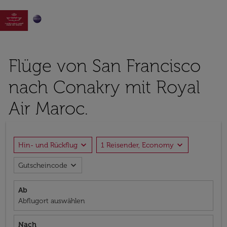

Flüge von San Francisco
nach Conakry mit Royal
Air Maroc.
expand_more
expand_more
Hin- und Rückflug
1 Reisender, Economy
expand_more
Gutscheincode
Ab
Abflugort auswählen
Nach