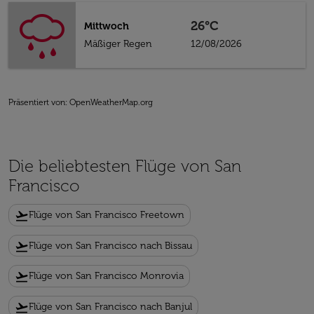
26°C
Mittwoch
Mäßiger Regen
12/08/2026
Präsentiert von
: OpenWeatherMap.org
Die beliebtesten Flüge von San
Francisco
flight_takeoff
Flüge von San Francisco Freetown
flight_takeoff
Flüge von San Francisco nach Bissau
flight_takeoff
Flüge von San Francisco Monrovia
flight_takeoff
Flüge von San Francisco nach Banjul