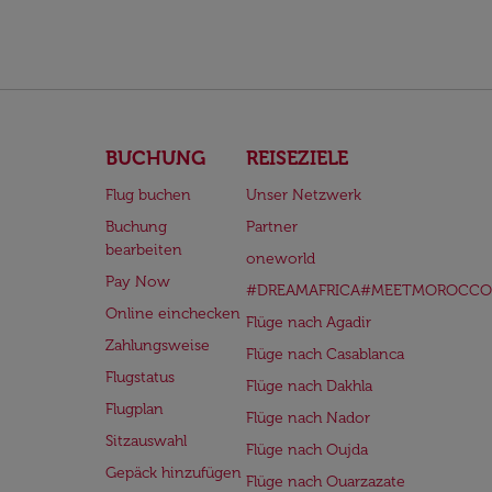
BUCHUNG
REISEZIELE
Flug buchen
Unser Netzwerk
Buchung
Partner
bearbeiten
oneworld
Pay Now
#DREAMAFRICA#MEETMOROCCO
Online einchecken
Flüge nach Agadir
Zahlungsweise
Flüge nach Casablanca
Flugstatus
Flüge nach Dakhla
Flugplan
Flüge nach Nador
Sitzauswahl
Flüge nach Oujda
Gepäck hinzufügen
Flüge nach Ouarzazate