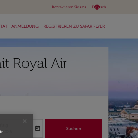
language
keyboard_arrow_down
Kontaktieren Sie uns
Deutsch
ITÄT
ANMELDUNG
REGISTRIEREN ZU SAFAR FLYER
t Royal Air
flug
today
Suchen
abel
oking-return-date-aria-label
8/2026
te