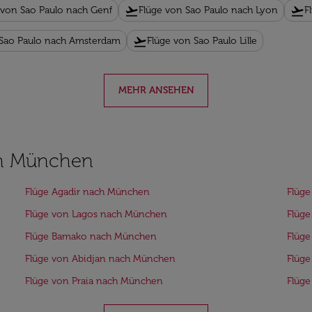
flight_takeoff
flight_takeoff
 von Sao Paulo nach Genf
Flüge von Sao Paulo nach Lyon
F
flight_takeoff
 Sao Paulo nach Amsterdam
Flüge von Sao Paulo Lille
MEHR ANSEHEN
ch München
Flüge Agadir nach München
Flüg
Flüge von Lagos nach München
Flüg
Flüge Bamako nach München
Flüg
Flüge von Abidjan nach München
Flüg
Flüge von Praia nach München
Flüg