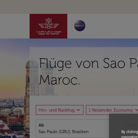
Flüge von Sao 
Maroc.
expand_more
expand_
Hin- und Rückflug
1 Reisender, Economy
Ab
Nach
close
By clickin
navigation