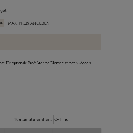
get
UR
bar. Für optionale Produkte und Dienstleistungen können
Weather unit option Celsius Select
keyboard_arrow_down
Temperatureinheit
:
Celsius