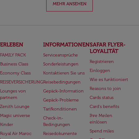
MEHR ANSEHEN
ERLEBEN
INFORMATIONEN
SAFAR FLYER-
LOYALITÄT
FAMILY PACK
Serviceansprüche
Registrieren
Business Class
Sonderleistungen
Einloggen
Economy Class
Kontaktieren Sie uns
Wie es funktioniert
REISEVERSICHERUNG
Reisebedingungen
Reasons to join
Lounges von
Gepäck-Information
partnern
Cards status
Gepäck-Probleme
Zenith Lounge
Card's benefits
Tarifkonditionen
Magic universe
Ihre Meilen
Check-in-
einlösen
Kinder
Bedingungen
Spend miles
Royal Air Maroc
Reisedokumente