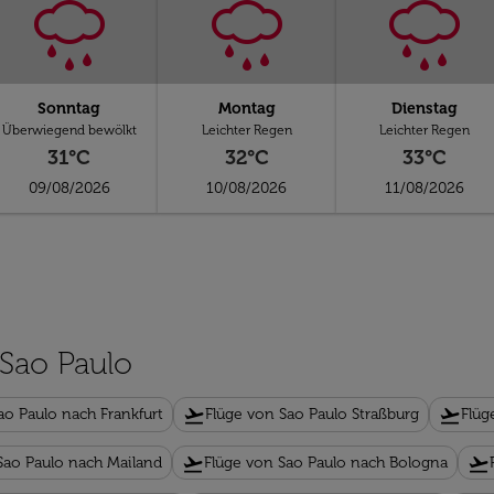
Sonntag
Montag
Dienstag
Überwiegend bewölkt
Leichter Regen
Leichter Regen
31°C
32°C
33°C
09/08/2026
10/08/2026
11/08/2026
 Sao Paulo
flight_takeoff
flight_takeoff
ao Paulo nach Frankfurt
Flüge von Sao Paulo Straßburg
Flüg
flight_takeoff
flight_takeoff
Sao Paulo nach Mailand
Flüge von Sao Paulo nach Bologna