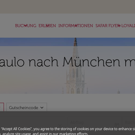
keyboard_arrow_down
keyboard_arrow_down
keyboard_arrow_down
keyboard_arrow_down
BUCHUNG
ERLEBEN
INFORMATIONEN
SAFAR FLYER-LOYAL
Paulo nach München mi
more
expand_more
Gutscheincode
Abflug
Rück
close
today
fc-booking-departure-date-aria-l
fc-bo
14/08/2026
21/0
g “Accept All Cookies”, you agree to the storing of cookies on your device to enhance si
, analyze site usage, and assist in our marketing efforts.