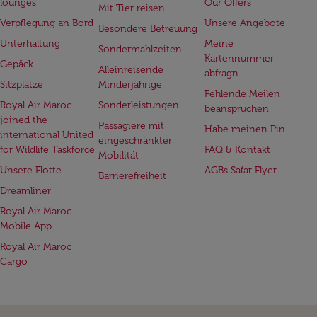
lounges
Our Offers
Mit Tier reisen
Verpflegung an Bord
Unsere Angebote
Besondere Betreuung
Unterhaltung
Meine
Sondermahlzeiten
Kartennummer
Gepäck
Alleinreisende
abfragn
Sitzplätze
Minderjährige
Fehlende Meilen
Royal Air Maroc
Sonderleistungen
beanspruchen
joined the
Passagiere mit
Habe meinen Pin
international United
eingeschränkter
for Wildlife Taskforce
FAQ & Kontakt
Mobilität
Unsere Flotte
AGBs Safar Flyer
Barrierefreiheit
Dreamliner
Royal Air Maroc
Mobile App
Royal Air Maroc
Cargo