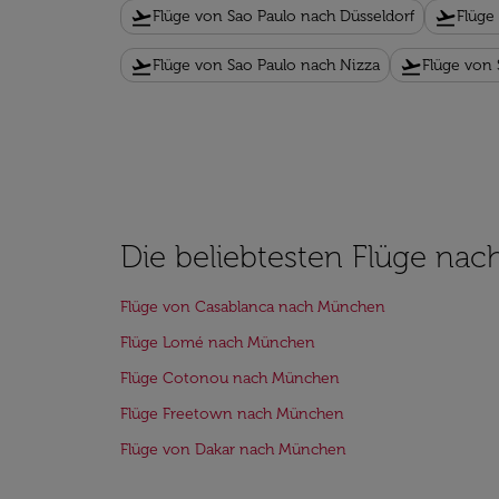
flight_takeoff
flight_takeoff
Flüge von Sao Paulo nach Düsseldorf
Flüge
flight_takeoff
flight_takeoff
Flüge von Sao Paulo nach Nizza
Flüge von
Die beliebtesten Flüge na
Flüge von Casablanca nach München
Flüge Lomé nach München
Flüge Cotonou nach München
Flüge Freetown nach München
Flüge von Dakar nach München