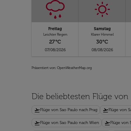
Freitag
Samstag
Leichter Regen
Klarer Himmel
27°C
30°C
07/08/2026
08/08/2026
Präsentiert von
: OpenWeatherMap.org
Die beliebtesten Flüge von
flight_takeoff
flight_takeoff
Flüge von Sao Paulo nach Prag
Flüge von S
flight_takeoff
flight_takeoff
Flüge von Sao Paulo nach Wien
Flüge von 