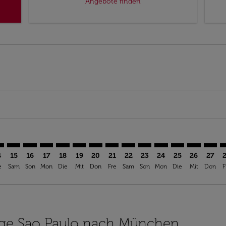
Angebote finden
aimer. Angebote finden
isclaimer. Angebote finden
rs-disclaimer. Angebote finden
offers-disclaimer. Angebote finden
iew-offers-disclaimer. Angebote finden
mp-view-offers-disclaimer. Angebote finden
C: cmp-view-offers-disclaimer. Angebote finden
U–MUC: cmp-view-offers-disclaimer. Angebote finden
GRU–MUC: cmp-view-offers-disclaimer. Angebote finden
GRU–MUC: cmp-view-offers-disclaimer. Angebote fin
GRU–MUC: cmp-view-offers-disclaimer. Angebote
GRU–MUC: cmp-view-offers-disclaimer. Ange
GRU–MUC: cmp-view-offers-disclaimer. 
GRU–MUC: cmp-view-offers-disclaim
GRU–MUC: cmp-view-offers-disc
GRU–MUC: cmp-view-offers-
GRU–MUC: cmp-view-off
GRU–MUC: cmp-view
GRU–MUC: cmp-
GRU–MUC: 
GRU–M
G
4
15
16
17
18
19
20
21
22
23
24
25
26
27
e
Sam
Son
Mon
Die
Mit
Don
Fre
Sam
Son
Mon
Die
Mit
Don
F
Flüge Sao Paulo nach München