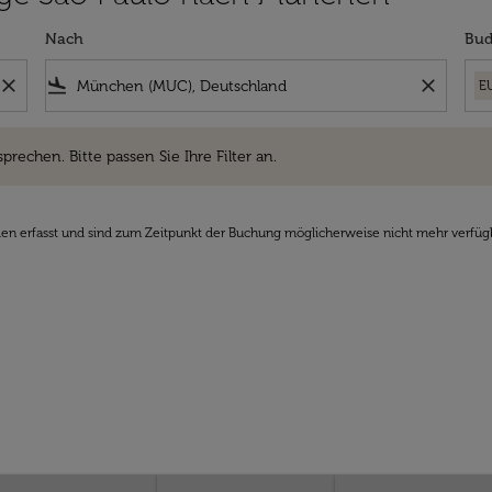
Nach
Bud
close
flight_land
close
E
hen. Bitte passen Sie Ihre Filter an.
sprechen. Bitte passen Sie Ihre Filter an.
den erfasst und sind zum Zeitpunkt der Buchung möglicherweise nicht mehr verfüg