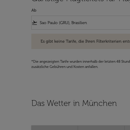
Ab
flight_takeoff
Es gibt keine Tarife, die Ihren Filterkriterien entsprec
Es gibt keine Tarife, die Ihren Filterkriterien ent
*Die angezeigten Tarife wurden innerhalb der letzten 48 Stun
zusätzliche Gebühren und Kosten anfallen.
Das Wetter in München