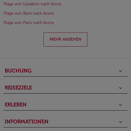
Flüge von Lissabon nach Accra
Flüge von Rom nach Accra
Flüge von Paris nach Accra
MEHR ANSEHEN
BUCHUNG
keyboard_arrow_down
REISEZIELE
keyboard_arrow_down
ERLEBEN
keyboard_arrow_down
INFORMATIONEN
keyboard_arrow_down