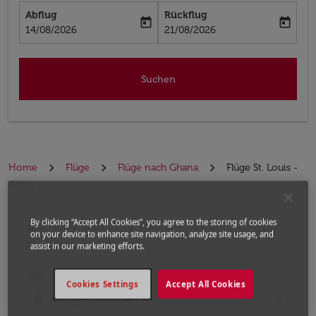
Abflug
Rückflug
today
today
fc-booking-departure-date-aria-label
fc-booking-return-date-aria-label
14/08/2026
21/08/2026
Suchen
Home
Flüge
Flüge nach Ghana
Flüge St. Louis -
Accra
Die nächsten Flüge von St. Louis
Bitte ändern Sie Ihre gewünschte Route (Abflugort un
By clicking “Accept All Cookies”, you agree to the storing of cookies
on your device to enhance site navigation, analyze site usage, and
nach Accra
assist in our marketing efforts.
Von
Cookies Settings
Accept All Cookies
location_on
close