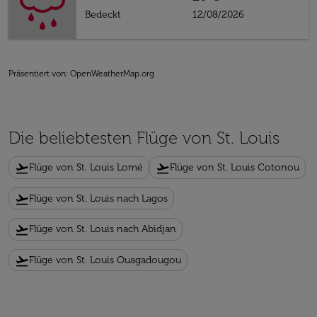
Bedeckt
12/08/2026
Präsentiert von
: OpenWeatherMap.org
Die beliebtesten Flüge von St. Louis
flight_takeoff
flight_takeoff
Flüge von St. Louis Lomé
Flüge von St. Louis Cotonou
flight_takeoff
Flüge von St. Louis nach Lagos
flight_takeoff
Flüge von St. Louis nach Abidjan
flight_takeoff
Flüge von St. Louis Ouagadougou