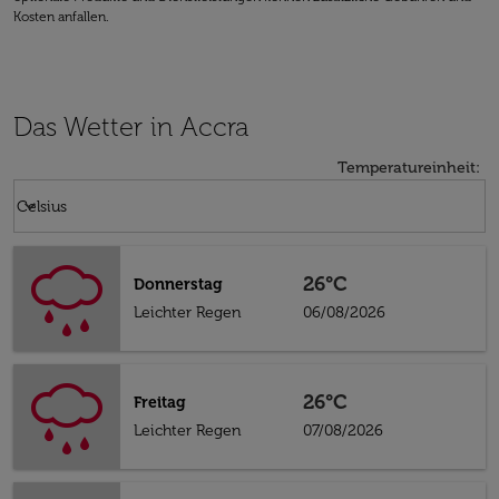
Kosten anfallen.
Das Wetter in Accra
Temperatureinheit
:
Weather unit option Celsius Selected
keyboard_arrow_down
Celsius
26°C
Donnerstag
Leichter Regen
06/08/2026
26°C
Freitag
Leichter Regen
07/08/2026