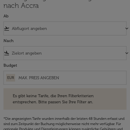
nach Accra
Ab
flight_takeoff
keyboard_arrow_down
Nach
flight_land
keyboard_arrow_down
Budget
EUR
Es gibt keine Tarife, die Ihren Filterkriterien entsprechen. Bitte passe
Es gibt keine Tarife, die Ihren Filterkriterien
entsprechen. Bitte passen Sie Ihre Filter an.
*Die angezeigten Tarife wurden innerhalb der letzten 48 Stunden erfasst und
sind zum Zeitpunkt der Buchung möglicherweise nicht mehr verfügbar. Für
optionale Produkte und Dienstleistungen können zusätzliche Gebühren und