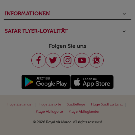
INFORMATIONEN
keyboard_arrow_down
SAFAR FLYER-LOYALITÄT
keyboard_arrow_down
Folgen Sie uns
|
|
|
|
Flüge Zielländer
Flüge Zielorte
Städteflüge
Flüge Stadt zu Land
|
Flüge Abflugorte
Flüge Abflugländer
© 2026 Royal Air Maroc. All rights reserved