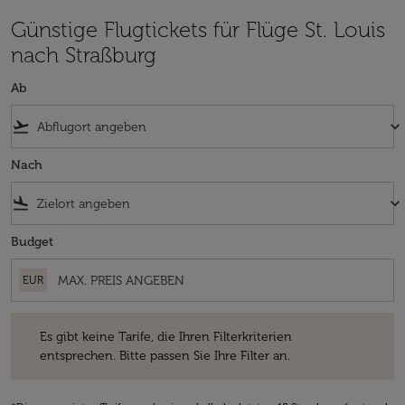
Günstige Flugtickets für Flüge St. Louis
nach Straßburg
Ab
flight_takeoff
keyboard_arrow_down
Nach
flight_land
keyboard_arrow_down
Budget
EUR
Es gibt keine Tarife, die Ihren Filterkriterien entsprechen. Bitte passe
Es gibt keine Tarife, die Ihren Filterkriterien
entsprechen. Bitte passen Sie Ihre Filter an.