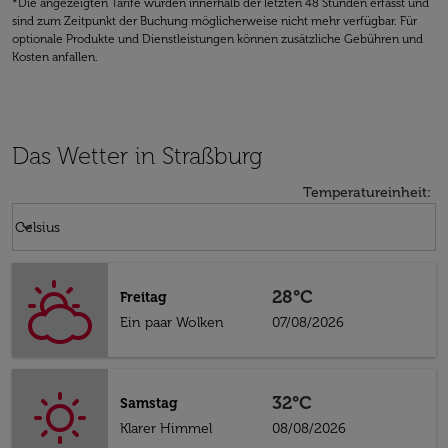
*Die angezeigten Tarife wurden innerhalb der letzten 48 Stunden erfasst und
sind zum Zeitpunkt der Buchung möglicherweise nicht mehr verfügbar. Für
optionale Produkte und Dienstleistungen können zusätzliche Gebühren und
Kosten anfallen.
Das Wetter in Straßburg
Temperatureinheit
:
Weather unit option Celsius Selected
keyboard_arrow_down
Celsius
28°C
Freitag
Ein paar Wolken
07/08/2026
32°C
Samstag
Klarer Himmel
08/08/2026