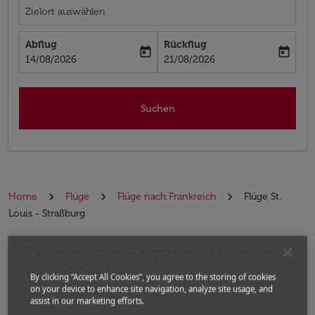
Zielort auswählen
Abflug
Rückflug
today
today
fc-booking-departure-date-aria-label
fc-booking-return-date-aria-label
14/08/2026
21/08/2026
Suchen
Home
Flüge
Flüge nach Frankreich
Flüge St.
Louis - Straßburg
Die nächsten Flüge von St. Louis
Bitte ändern Sie Ihre gewünschte Route (Abflugort un
nach Straßburg
By clicking “Accept All Cookies”, you agree to the storing of cookies
on your device to enhance site navigation, analyze site usage, and
assist in our marketing efforts.
Von