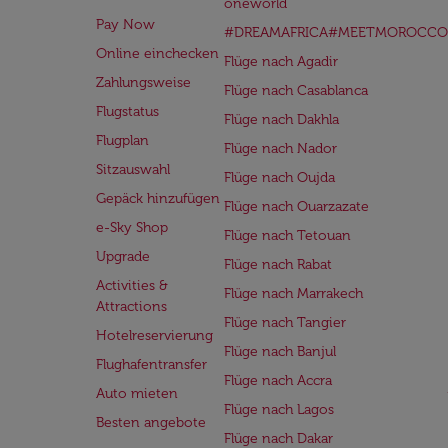
oneworld
Pay Now
#DREAMAFRICA#MEETMOROCCO
Online einchecken
Flüge nach Agadir
Zahlungsweise
Flüge nach Casablanca
Flugstatus
Flüge nach Dakhla
Flugplan
Flüge nach Nador
Sitzauswahl
Flüge nach Oujda
Gepäck hinzufügen
Flüge nach Ouarzazate
e-Sky Shop
Flüge nach Tetouan
Upgrade
Flüge nach Rabat
Activities &
Flüge nach Marrakech
Attractions
Flüge nach Tangier
Hotelreservierung
Flüge nach Banjul
Flughafentransfer
Flüge nach Accra
Auto mieten
Flüge nach Lagos
Besten angebote
Flüge nach Dakar