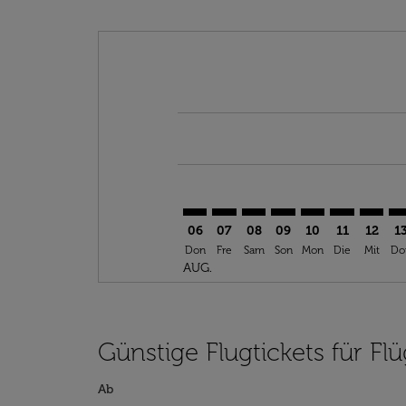
Displaying fares for August-2026
TTA–KGL: cmp-view-offers-discla
TTA–KGL: cmp-view-offers-di
TTA–KGL: cmp-view-offer
TTA–KGL: cmp-view-
TTA–KGL: cmp-v
TTA–KGL: c
TTA–KG
TT
06
07
08
09
10
11
12
1
Don
Fre
Sam
Son
Mon
Die
Mit
Do
AUG.
Günstige Flugtickets für Fl
Ab