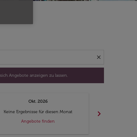
isedatum aus, um sich Angebote anzeigen zu lassen.
close
 sich Angebote anzeigen zu lassen.
Okt. 2026
N
chevron_right
Keine Ergebnisse für diesen Monat
Keine Ergebn
Angebote finden
Ange