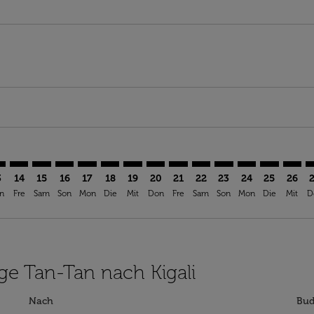
imer. Angebote finden
sclaimer. Angebote finden
s-disclaimer. Angebote finden
offers-disclaimer. Angebote finden
iew-offers-disclaimer. Angebote finden
mp-view-offers-disclaimer. Angebote finden
L: cmp-view-offers-disclaimer. Angebote finden
A–KGL: cmp-view-offers-disclaimer. Angebote finden
TTA–KGL: cmp-view-offers-disclaimer. Angebote finden
TTA–KGL: cmp-view-offers-disclaimer. Angebote finde
TTA–KGL: cmp-view-offers-disclaimer. Angebote 
TTA–KGL: cmp-view-offers-disclaimer. Angeb
TTA–KGL: cmp-view-offers-disclaimer. A
TTA–KGL: cmp-view-offers-disclaime
TTA–KGL: cmp-view-offers-discl
TTA–KGL: cmp-view-offers-d
TTA–KGL: cmp-view-offe
TTA–KGL: cmp-view-
TTA–KGL: cmp-
TTA–KGL: 
TTA–K
T
3
14
15
16
17
18
19
20
21
22
23
24
25
26
n
Fre
Sam
Son
Mon
Die
Mit
Don
Fre
Sam
Son
Mon
Die
Mit
D
üge Tan-Tan nach Kigali
Nach
Bud