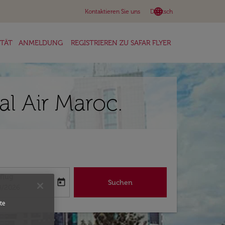
language
keyboard_arrow_down
Kontaktieren Sie uns
Deutsch
ITÄT
ANMELDUNG
REGISTRIEREN ZU SAFAR FLYER
al Air Maroc.
flug
today
Suchen
abel
oking-return-date-aria-label
8/2026
te