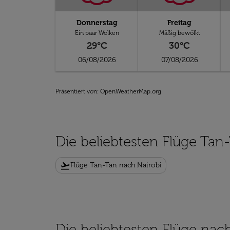
Donnerstag
Freitag
Ein paar Wolken
Mäßig bewölkt
29°C
30°C
06/08/2026
07/08/2026
Präsentiert von
: OpenWeatherMap.org
Die beliebtesten Flüge Tan
flight_takeoff
Flüge Tan-Tan nach Nairobi
Die beliebtesten Flüge nach