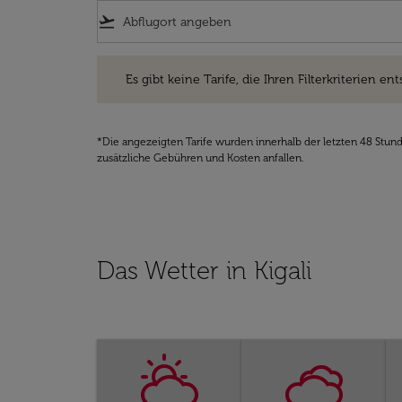
flight_takeoff
Es gibt keine Tarife, die Ihren Filterkriterien entsprec
Es gibt keine Tarife, die Ihren Filterkriterien ent
*Die angezeigten Tarife wurden innerhalb der letzten 48 Stun
zusätzliche Gebühren und Kosten anfallen.
Das Wetter in Kigali