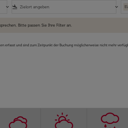
keyboard_arrow_down
flight_land
keyboard_arrow_down
E
hen. Bitte passen Sie Ihre Filter an.
sprechen. Bitte passen Sie Ihre Filter an.
den erfasst und sind zum Zeitpunkt der Buchung möglicherweise nicht mehr verfüg