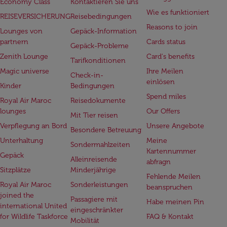
Economy Class
Kontaktieren Sie uns
Wie es funktioniert
REISEVERSICHERUNG
Reisebedingungen
Reasons to join
Lounges von
Gepäck-Information
partnern
Cards status
Gepäck-Probleme
Zenith Lounge
Card's benefits
Tarifkonditionen
Magic universe
Ihre Meilen
Check-in-
einlösen
Kinder
Bedingungen
Spend miles
Royal Air Maroc
Reisedokumente
lounges
Our Offers
Mit Tier reisen
Verpflegung an Bord
Unsere Angebote
Besondere Betreuung
Unterhaltung
Meine
Sondermahlzeiten
Kartennummer
Gepäck
Alleinreisende
abfragn
Sitzplätze
Minderjährige
Fehlende Meilen
Royal Air Maroc
Sonderleistungen
beanspruchen
joined the
Passagiere mit
Habe meinen Pin
international United
eingeschränkter
for Wildlife Taskforce
FAQ & Kontakt
Mobilität