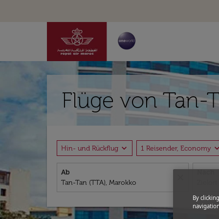
Flüge von Tan-T
expand_more
expand_
Hin- und Rückflug
1 Reisender, Economy
Ab
Nach
close
By clickin
navigation