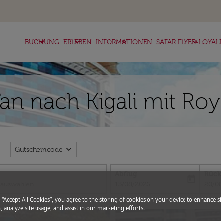
keyboard_arrow_down
keyboard_arrow_down
keyboard_arrow_down
keyboard_arrow_down
BUCHUNG
ERLEBEN
INFORMATIONEN
SAFAR FLYER-LOYAL
an nach Kigali mit Roy
more
expand_more
Gutscheincode
Abflug
Rück
today
fc-booking-departure-date-aria-l
fc-bo
13/08/2026
20/0
g “Accept All Cookies”, you agree to the storing of cookies on your device to enhance si
, analyze site usage, and assist in our marketing efforts.