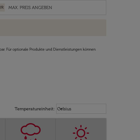
UR
bar. Für optionale Produkte und Dienstleistungen können
Weather unit option Celsius Select
keyboard_arrow_down
Temperatureinheit
:
Celsius