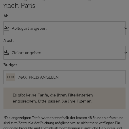
nach Paris
Ab
flight_takeoff
keyboard_arrow_down
Nach
flight_land
keyboard_arrow_down
Budget
EUR
Es gibt keine Tarife, die Ihren Filterkriterien entsprechen. Bitte passe
Es gibt keine Tarife, die Ihren Filterkriterien
entsprechen. Bitte passen Sie Ihre Filter an.
*Die angezeigten Tarife wurden innerhalb der letzten 48 Stunden erfasst und
sind zum Zeitpunkt der Buchung möglicherweise nicht mehr verfügbar. Für
optionale Produkte und Dienstleistungen können zusätzliche Gebühren und