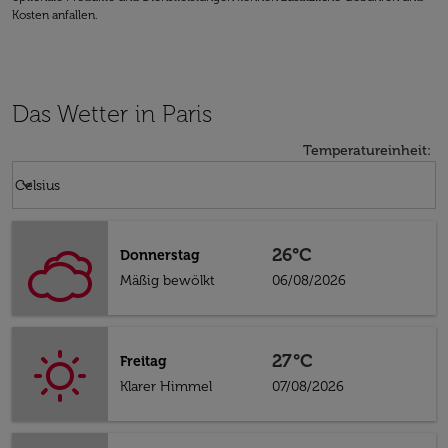
Kosten anfallen.
Das Wetter in Paris
Temperatureinheit
:
Weather unit option Celsius Selected
keyboard_arrow_down
Celsius
26°C
Donnerstag
Mäßig bewölkt
06/08/2026
27°C
Freitag
Klarer Himmel
07/08/2026