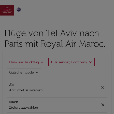

Flüge von Tel Aviv nach
Paris mit Royal Air Maroc.
expand_more
expand_more
Hin- und Rückflug
1 Reisender, Economy
expand_more
Gutscheincode
Ab
close
Abflugort auswählen
Nach
close
Zielort auswählen