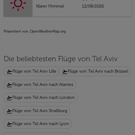
Klarer Himmel
12/08/2026
Präsentiert von
: OpenWeatherMap.org
Die beliebtesten Flüge von Tel Aviv
flight_takeoff
flight_takeoff
Flüge von Tel Aviv Lille
Flüge von Tel Aviv nach Brüssel
flight_takeoff
Flüge von Tel Aviv nach Nantes
flight_takeoff
Flüge von Tel Aviv nach London
flight_takeoff
Flüge von Tel Aviv Straßburg
flight_takeoff
Flüge von Tel Aviv nach Lyon