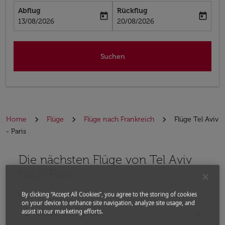
Abflug
Rückflug
today
today
fc-booking-departure-date-aria-label
fc-booking-return-date-aria-label
13/08/2026
20/08/2026
Suchen
Home
Flüge
Flüge nach Frankreich
Flüge Tel Aviv
- Paris
Die nächsten Flüge von Tel Aviv
Bitte ändern Sie Ihre gewünschte Route (Abflugort un
nach Paris
By clicking “Accept All Cookies”, you agree to the storing of cookies
Von
on your device to enhance site navigation, analyze site usage, and
assist in our marketing efforts.
location_on
close