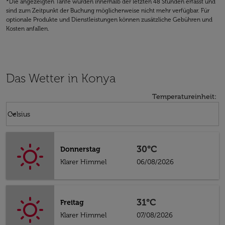
*Die angezeigten Tarife wurden innerhalb der letzten 48 Stunden erfasst und
sind zum Zeitpunkt der Buchung möglicherweise nicht mehr verfügbar. Für
optionale Produkte und Dienstleistungen können zusätzliche Gebühren und
Kosten anfallen.
Das Wetter in Konya
Temperatureinheit
:
Weather unit option Celsius Selected
keyboard_arrow_down
Celsius
30°C
Donnerstag
Klarer Himmel
06/08/2026
31°C
Freitag
Klarer Himmel
07/08/2026