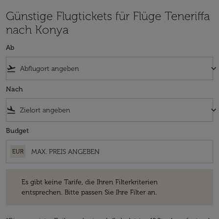
Günstige Flugtickets für Flüge Teneriffa
nach Konya
Ab
flight_takeoff
keyboard_arrow_down
Nach
flight_land
keyboard_arrow_down
Budget
EUR
Es gibt keine Tarife, die Ihren Filterkriterien entsprechen. Bitte passe
Es gibt keine Tarife, die Ihren Filterkriterien
entsprechen. Bitte passen Sie Ihre Filter an.