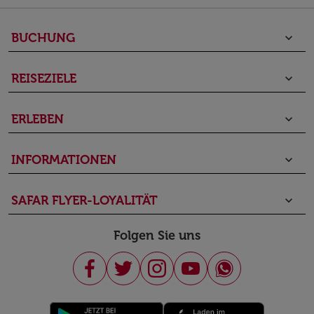
BUCHUNG
keyboard_arrow_down
REISEZIELE
keyboard_arrow_down
ERLEBEN
keyboard_arrow_down
INFORMATIONEN
keyboard_arrow_down
SAFAR FLYER-LOYALITÄT
keyboard_arrow_down
Folgen Sie uns