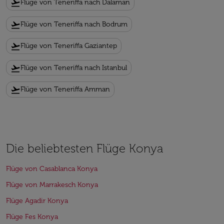
flight_takeoff
Flüge von Teneriffa nach Dalaman
flight_takeoff
Flüge von Teneriffa nach Bodrum
flight_takeoff
Flüge von Teneriffa Gaziantep
flight_takeoff
Flüge von Teneriffa nach Istanbul
flight_takeoff
Flüge von Teneriffa Amman
Die beliebtesten Flüge Konya
Flüge von Casablanca Konya
Flüge von Marrakesch Konya
Flüge Agadir Konya
Flüge Fes Konya