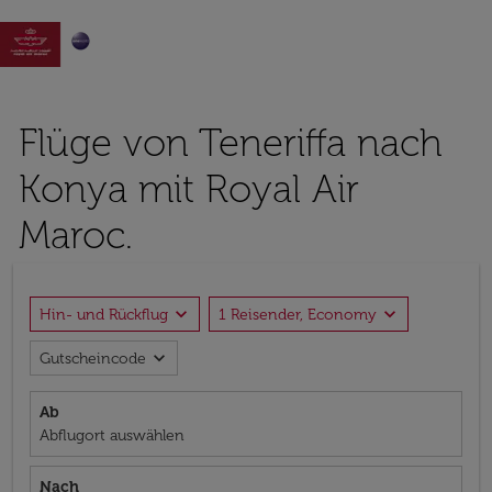

Flüge von Teneriffa nach
Konya mit Royal Air
Maroc.
expand_more
expand_more
Hin- und Rückflug
1 Reisender, Economy
expand_more
Gutscheincode
Ab
Abflugort auswählen
Nach