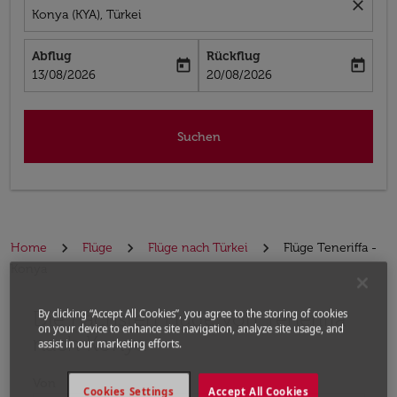
close
Konya (KYA), Türkei
Abflug
Rückflug
today
today
fc-booking-departure-date-aria-label
fc-booking-return-date-aria-label
13/08/2026
20/08/2026
Suchen
Home
Flüge
Flüge nach Türkei
Flüge Teneriffa -
Konya
Die nächsten Flüge von Teneriffa
Bitte ändern Sie Ihre gewünschte Route (Abflugort un
By clicking “Accept All Cookies”, you agree to the storing of cookies
on your device to enhance site navigation, analyze site usage, and
nach Konya
assist in our marketing efforts.
Von
Cookies Settings
Accept All Cookies