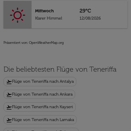
29°C
Mittwoch
Klarer Himmel
12/08/2026
Präsentiert von
: OpenWeatherMap.org
Die beliebtesten Flüge von Teneriffa
flight_takeoff
Flüge von Teneriffa nach Antalya
flight_takeoff
Flüge von Teneriffa nach Ankara
flight_takeoff
Flüge von Teneriffa nach Kayseri
flight_takeoff
Flüge von Teneriffa nach Larnaka