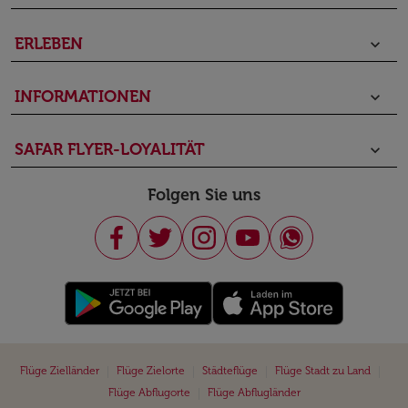
ERLEBEN
keyboard_arrow_down
INFORMATIONEN
keyboard_arrow_down
SAFAR FLYER-LOYALITÄT
keyboard_arrow_down
Folgen Sie uns
|
|
|
|
Flüge Zielländer
Flüge Zielorte
Städteflüge
Flüge Stadt zu Land
|
Flüge Abflugorte
Flüge Abflugländer