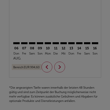
VCE–LFW: cmp-view-offers-disclaimer. Angebote fin
VCE–LFW: cmp-view-offers-disclaimer. Angebote
VCE–LFW: cmp-view-offers-disclaimer. Ange
VCE–LFW: cmp-view-offers-disclaimer. 
VCE–LFW: cmp-view-offers-disclaim
VCE–LFW: cmp-view-offers-disc
VCE–LFW: cmp-view-offers-
VCE–LFW: cmp-view-off
VCE–LFW: cmp-view
VCE–LFW: cmp-
VCE–LFW: 
VCE–L
V
06
07
08
09
10
11
12
13
14
15
16
17
Don
Fre
Sam
Son
Mon
Die
Mit
Don
Fre
Sam
Son
Mon
D
AUG.
chevron_left
chevron_right
Bereich
EUR 994,60
*Die angezeigten Tarife waren innerhalb der letzten 48 Stunden
gültig und sind zum Zeitpunkt der Buchung möglicherweise nicht
mehr verfügbar. Es können zusätzliche Gebühren und Abgaben für
optionale Produkte und Dienstleistungen anfallen.