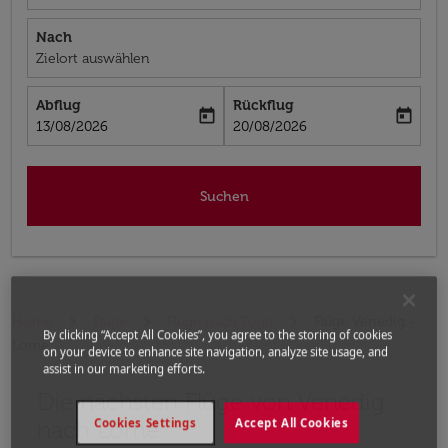
Nach
Zielort auswählen
Abflug
Rückflug
today
today
fc-booking-departure-date-aria-label
fc-booking-return-date-aria-label
13/08/2026
20/08/2026
Suchen
Home
Flüge
Flüge nach Togo
Flüge Venedig -
By clicking “Accept All Cookies”, you agree to the storing of cookies
Lomé
on your device to enhance site navigation, analyze site usage, and
assist in our marketing efforts.
Die nächsten Flüge von Venedig
nach Lomé
Cookies Settings
Accept All Cookies