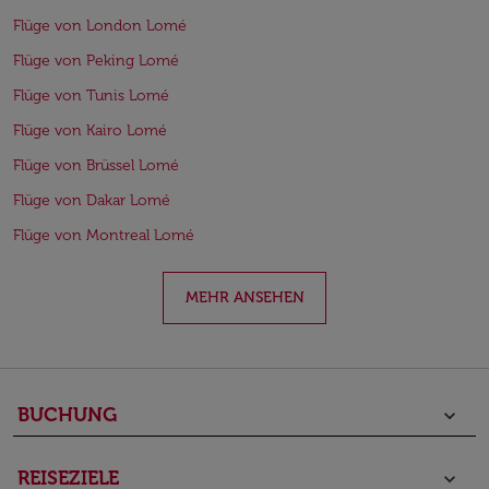
Flüge von London Lomé
Flüge von Peking Lomé
Flüge von Tunis Lomé
Flüge von Kairo Lomé
Flüge von Brüssel Lomé
Flüge von Dakar Lomé
Flüge von Montreal Lomé
MEHR ANSEHEN
BUCHUNG
keyboard_arrow_down
REISEZIELE
keyboard_arrow_down