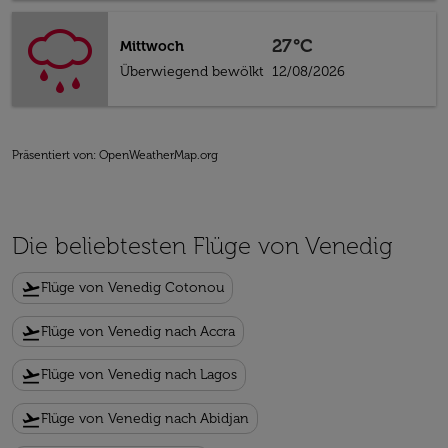
27°C
Mittwoch
Überwiegend bewölkt
12/08/2026
Präsentiert von
: OpenWeatherMap.org
Die beliebtesten Flüge von Venedig
flight_takeoff
Flüge von Venedig Cotonou
flight_takeoff
Flüge von Venedig nach Accra
flight_takeoff
Flüge von Venedig nach Lagos
flight_takeoff
Flüge von Venedig nach Abidjan