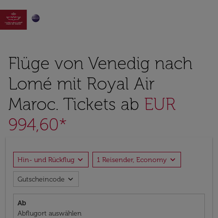

Flüge von Venedig nach
Lomé mit Royal Air
Maroc. Tickets ab
EUR
994,60*
expand_more
expand_more
Hin- und Rückflug
1 Reisender, Economy
expand_more
Gutscheincode
Ab
Abflugort auswählen