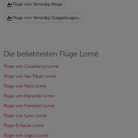
flight_takeoff
Flüge von Venedig Abuja
flight_takeoff
Flüge von Venedig Ouagadougou
Die beliebtesten Flüge Lomé
Flüge von Casablanca Lomé
Flüge von Sao Paulo Lomé
Flüge von Paris Lomé
Flüge von Marseille Lomé
Flüge von Frankfurt Lomé
Flüge von Lyon Lomé
Flüge El Aaiún Lomé
Flüge von Lagos Lomé