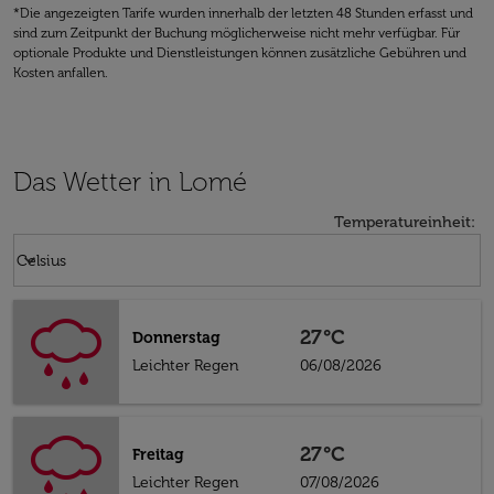
*Die angezeigten Tarife wurden innerhalb der letzten 48 Stunden erfasst und
sind zum Zeitpunkt der Buchung möglicherweise nicht mehr verfügbar. Für
optionale Produkte und Dienstleistungen können zusätzliche Gebühren und
Kosten anfallen.
Das Wetter in Lomé
Temperatureinheit
:
Weather unit option Celsius Selected
keyboard_arrow_down
Celsius
27°C
Donnerstag
Leichter Regen
06/08/2026
27°C
Freitag
Leichter Regen
07/08/2026