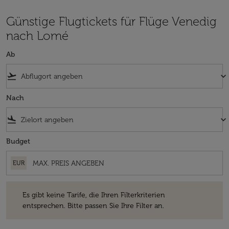
Günstige Flugtickets für Flüge Venedig
nach Lomé
Ab
flight_takeoff
keyboard_arrow_down
Nach
flight_land
keyboard_arrow_down
Budget
EUR
Es gibt keine Tarife, die Ihren Filterkriterien entsprechen. Bitte passe
Es gibt keine Tarife, die Ihren Filterkriterien
entsprechen. Bitte passen Sie Ihre Filter an.