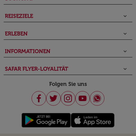
REISEZIELE
keyboard_arrow_down
ERLEBEN
keyboard_arrow_down
INFORMATIONEN
keyboard_arrow_down
SAFAR FLYER-LOYALITÄT
keyboard_arrow_down
Folgen Sie uns