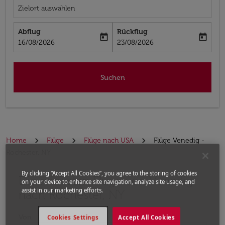
Zielort auswählen
Abflug
Rückflug
today
today
fc-booking-departure-date-aria-label
fc-booking-return-date-aria-label
16/08/2026
23/08/2026
Suchen
Home
Flüge
Flüge nach USA
Flüge Venedig -
Rochester, NY
By clicking “Accept All Cookies”, you agree to the storing of cookies
Die nächsten Flüge von Venedig
Bitte ändern Sie Ihre gewünschte Route (Abflugort un
on your device to enhance site navigation, analyze site usage, and
assist in our marketing efforts.
nach Rochester, NY
Von
Cookies Settings
Accept All Cookies