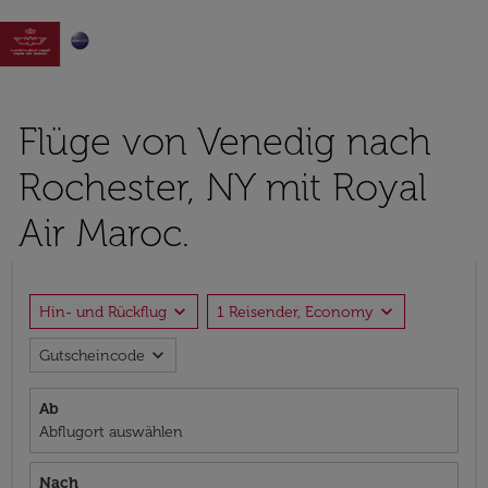

Flüge von Venedig nach
Rochester, NY mit Royal
Air Maroc.
expand_more
expand_more
Hin- und Rückflug
1 Reisender, Economy
expand_more
Gutscheincode
Ab
Abflugort auswählen
Nach