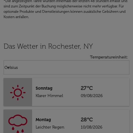
*Die angezeigten Tarife wurden innerhalb der letzten 48 Stunden erfasst und
sind zum Zeitpunkt der Buchung möglicherweise nicht mehr verfügbar. Für
optionale Produkte und Dienstleistungen können zusätzliche Gebühren und
Kosten anfallen.
Das Wetter in Rochester, NY
Temperatureinheit
:
Weather unit option Celsius Selected
keyboard_arrow_down
Celsius
27°C
Sonntag
Klarer Himmel
09/08/2026
28°C
Montag
Leichter Regen
10/08/2026