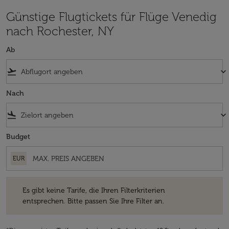
Günstige Flugtickets für Flüge Venedig
nach Rochester, NY
Ab
flight_takeoff
keyboard_arrow_down
Nach
flight_land
keyboard_arrow_down
Budget
EUR
Es gibt keine Tarife, die Ihren Filterkriterien entsprechen. Bitte passe
Es gibt keine Tarife, die Ihren Filterkriterien
entsprechen. Bitte passen Sie Ihre Filter an.