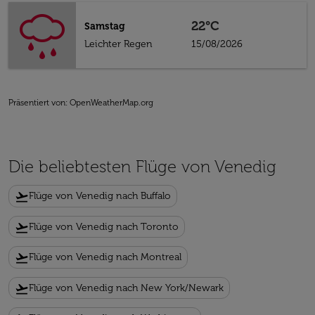
22°C
Samstag
Leichter Regen
15/08/2026
Präsentiert von
: OpenWeatherMap.org
Die beliebtesten Flüge von Venedig
flight_takeoff
Flüge von Venedig nach Buffalo
flight_takeoff
Flüge von Venedig nach Toronto
flight_takeoff
Flüge von Venedig nach Montreal
flight_takeoff
Flüge von Venedig nach New York/Newark