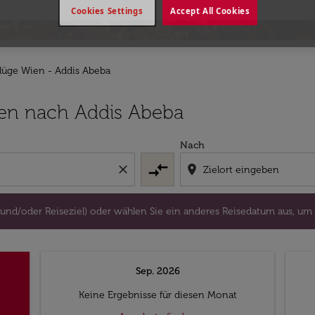
Cookies Settings
Accept All Cookies
lüge Wien - Addis Abeba
lugort und/oder Reiseziel) oder wählen Sie ein anderes Re
ien nach Addis Abeba
Nach
compare_arrows
close
location_on
 und/oder Reiseziel) oder wählen Sie ein anderes Reisedatum aus, um
Sep. 2026
Keine Ergebnisse für diesen Monat