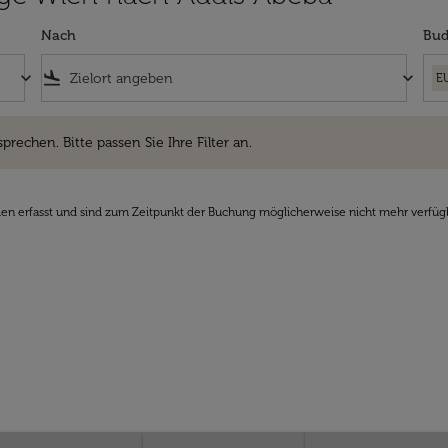
Nach
Bud
keyboard_arrow_down
flight_land
keyboard_arrow_down
E
hen. Bitte passen Sie Ihre Filter an.
sprechen. Bitte passen Sie Ihre Filter an.
den erfasst und sind zum Zeitpunkt der Buchung möglicherweise nicht mehr verfüg