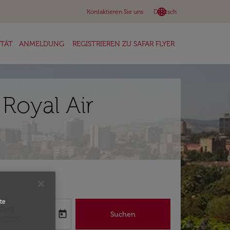
language
keyboard_arrow_down
Kontaktieren Sie uns
Deutsch
ITÄT
ANMELDUNG
REGISTRIEREN ZU SAFAR FLYER
Royal Air
te
flug
today
Suchen
abel
oking-return-date-aria-label
8/2026