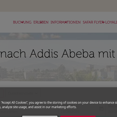
keyboard_arrow_down
keyboard_arrow_down
keyboard_arrow_down
keyboard_arrow_down
BUCHUNG
ERLEBEN
INFORMATIONEN
SAFAR FLYER-LOYAL
nach Addis Abeba mit 
more
expand_more
Gutscheincode
g “Accept All Cookies”, you agree to the storing of cookies on your device to enhance si
Abflug
Rück
, analyze site usage, and assist in our marketing efforts.
today
fc-booking-departure-date-aria-l
fc-bo
13/08/2026
20/0