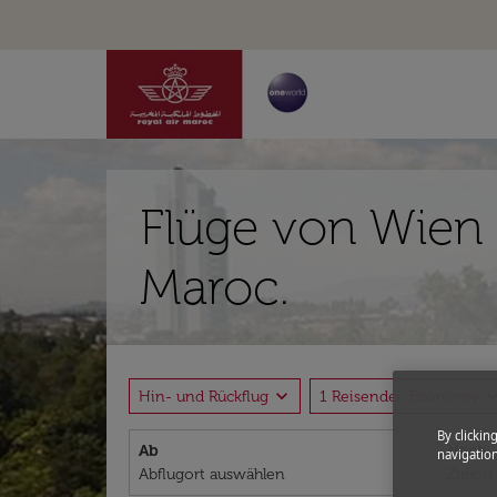
Flüge von Wien 
Maroc.
expand_more
expand_
Hin- und Rückflug
1 Reisender, Economy
By clickin
Ab
Nach
navigation