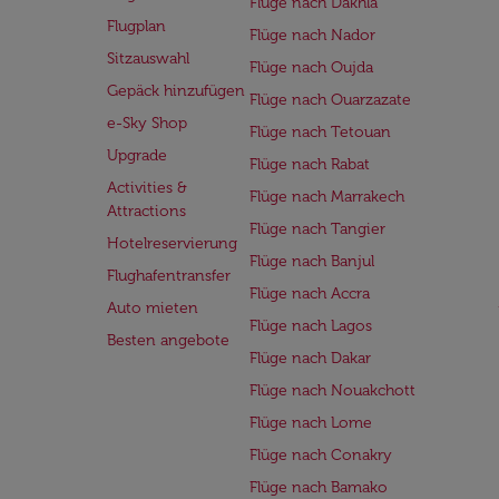
Flüge nach Dakhla
Flugplan
Flüge nach Nador
Sitzauswahl
Flüge nach Oujda
Gepäck hinzufügen
Flüge nach Ouarzazate
e-Sky Shop
Flüge nach Tetouan
Upgrade
Flüge nach Rabat
Activities &
Flüge nach Marrakech
Attractions
Flüge nach Tangier
Hotelreservierung
Flüge nach Banjul
Flughafentransfer
Flüge nach Accra
Auto mieten
Flüge nach Lagos
Besten angebote
Flüge nach Dakar
Flüge nach Nouakchott
Flüge nach Lome
Flüge nach Conakry
Flüge nach Bamako