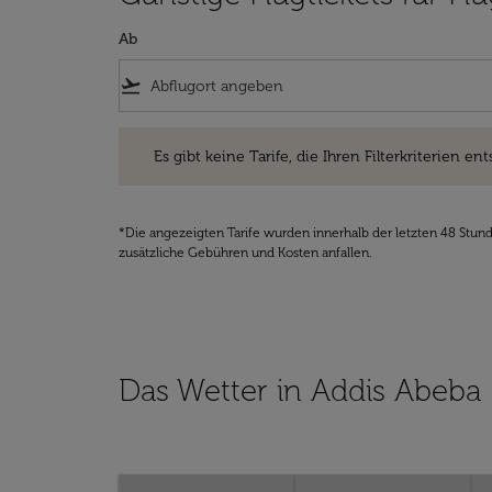
Ab
flight_takeoff
Es gibt keine Tarife, die Ihren Filterkriterien entsprec
Es gibt keine Tarife, die Ihren Filterkriterien ent
*Die angezeigten Tarife wurden innerhalb der letzten 48 Stun
zusätzliche Gebühren und Kosten anfallen.
Das Wetter in Addis Abeba