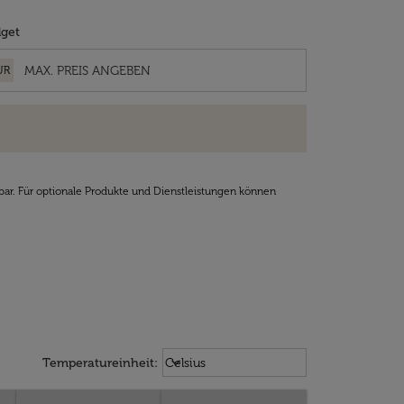
get
UR
bar. Für optionale Produkte und Dienstleistungen können
Weather unit option Celsius Select
keyboard_arrow_down
Temperatureinheit
:
Celsius