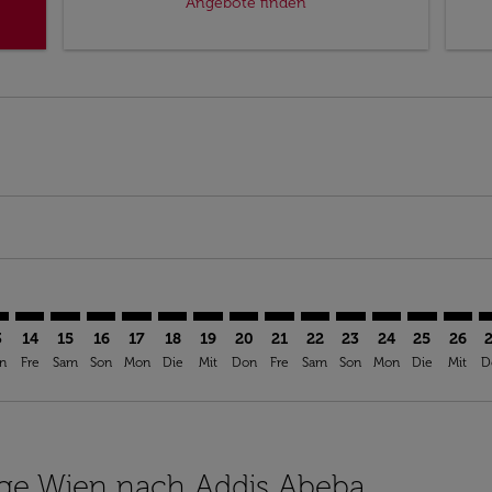
Angebote finden
imer. Angebote finden
sclaimer. Angebote finden
s-disclaimer. Angebote finden
offers-disclaimer. Angebote finden
iew-offers-disclaimer. Angebote finden
mp-view-offers-disclaimer. Angebote finden
D: cmp-view-offers-disclaimer. Angebote finden
E–ADD: cmp-view-offers-disclaimer. Angebote finden
VIE–ADD: cmp-view-offers-disclaimer. Angebote finden
VIE–ADD: cmp-view-offers-disclaimer. Angebote find
VIE–ADD: cmp-view-offers-disclaimer. Angebote 
VIE–ADD: cmp-view-offers-disclaimer. Angeb
VIE–ADD: cmp-view-offers-disclaimer. A
VIE–ADD: cmp-view-offers-disclaime
VIE–ADD: cmp-view-offers-discl
VIE–ADD: cmp-view-offers-d
VIE–ADD: cmp-view-offe
VIE–ADD: cmp-view-
VIE–ADD: cmp-
VIE–ADD: 
VIE–A
V
3
14
15
16
17
18
19
20
21
22
23
24
25
26
n
Fre
Sam
Son
Mon
Die
Mit
Don
Fre
Sam
Son
Mon
Die
Mit
D
lüge Wien nach Addis Abeba