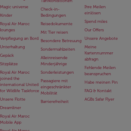
Tarifkonditionen
Magic universe
Ihre Meilen
Check-in-
einlösen
Kinder
Bedingungen
Spend miles
Royal Air Maroc
Reisedokumente
lounges
Our Offers
Mit Tier reisen
Verpflegung an Bord
Unsere Angebote
Besondere Betreuung
Unterhaltung
Meine
Sondermahlzeiten
Kartennummer
Gepäck
Alleinreisende
abfragn
Sitzplätze
Minderjährige
Fehlende Meilen
Royal Air Maroc
Sonderleistungen
beanspruchen
joined the
Passagiere mit
Habe meinen Pin
international United
eingeschränkter
for Wildlife Taskforce
FAQ & Kontakt
Mobilität
Unsere Flotte
AGBs Safar Flyer
Barrierefreiheit
Dreamliner
Royal Air Maroc
Mobile App
Royal Air Maroc