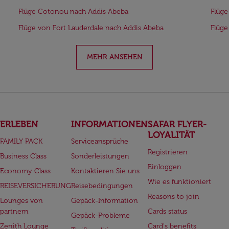
Flüge Cotonou nach Addis Abeba
Flüge
Flüge von Fort Lauderdale nach Addis Abeba
Flüge
MEHR ANSEHEN
ERLEBEN
INFORMATIONEN
SAFAR FLYER-
LOYALITÄT
FAMILY PACK
Serviceansprüche
Registrieren
Business Class
Sonderleistungen
Einloggen
Economy Class
Kontaktieren Sie uns
Wie es funktioniert
REISEVERSICHERUNG
Reisebedingungen
Reasons to join
Lounges von
Gepäck-Information
partnern
Cards status
Gepäck-Probleme
Zenith Lounge
Card's benefits