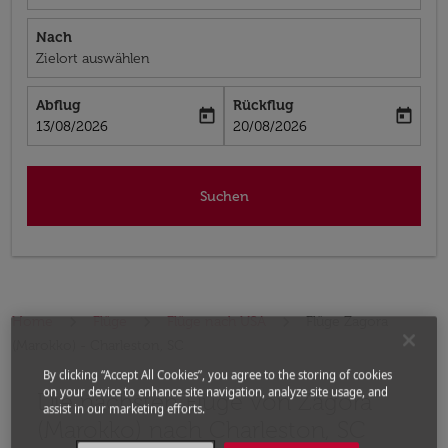
Nach
Zielort auswählen
Abflug
Rückflug
today
today
fc-booking-departure-date-aria-label
fc-booking-return-date-aria-label
13/08/2026
20/08/2026
Suchen
Home
Flüge
Flüge nach USA
Flüge Zagora
(Marokko) - Charleston, SC
By clicking “Accept All Cookies”, you agree to the storing of cookies
on your device to enhance site navigation, analyze site usage, and
Die nächsten Flüge von Zagora
Bitte ändern Sie Ihre gewünschte Route (Abflugort un
assist in our marketing efforts.
(Marokko) nach Charleston, SC