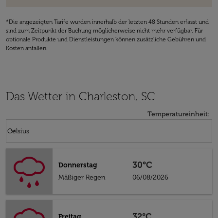
*Die angezeigten Tarife wurden innerhalb der letzten 48 Stunden erfasst und
sind zum Zeitpunkt der Buchung möglicherweise nicht mehr verfügbar. Für
optionale Produkte und Dienstleistungen können zusätzliche Gebühren und
Kosten anfallen.
Das Wetter in Charleston, SC
Temperatureinheit
:
Weather unit option Celsius Selected
keyboard_arrow_down
Celsius
30°C
Donnerstag
Mäßiger Regen
06/08/2026
32°C
Freitag