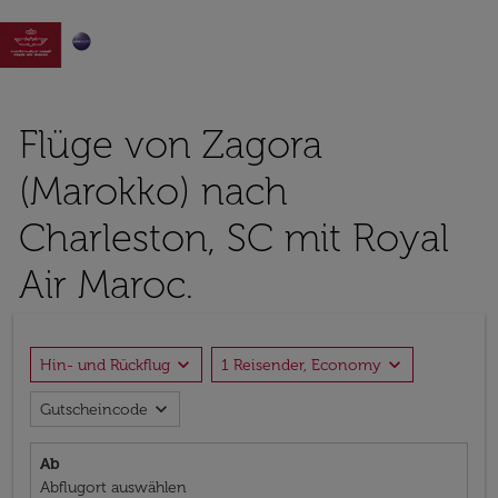

Flüge von Zagora
(Marokko) nach
Charleston, SC mit Royal
Air Maroc.
expand_more
expand_more
Hin- und Rückflug
1 Reisender, Economy
expand_more
Gutscheincode
Ab
Abflugort auswählen