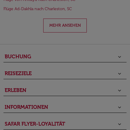
Flüge Ad-Dakhla nach Charleston, SC
MEHR ANSEHEN
BUCHUNG
keyboard_arrow_down
REISEZIELE
keyboard_arrow_down
ERLEBEN
keyboard_arrow_down
INFORMATIONEN
keyboard_arrow_down
SAFAR FLYER-LOYALITÄT
keyboard_arrow_down