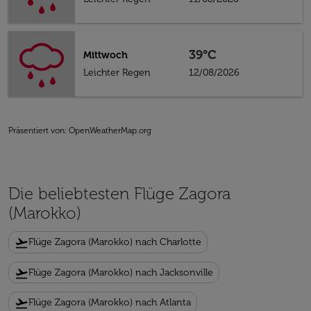
39°C
Mittwoch
Leichter Regen
12/08/2026
Präsentiert von
: OpenWeatherMap.org
Die beliebtesten Flüge Zagora
(Marokko)
flight_takeoff
Flüge Zagora (Marokko) nach Charlotte
flight_takeoff
Flüge Zagora (Marokko) nach Jacksonville
flight_takeoff
Flüge Zagora (Marokko) nach Atlanta