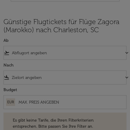
Günstige Flugtickets für Flüge Zagora
(Marokko) nach Charleston, SC
Ab
flight_takeoff
keyboard_arrow_down
Nach
flight_land
keyboard_arrow_down
Budget
EUR
Es gibt keine Tarife, die Ihren Filterkriterien entsprechen. Bitte passe
Es gibt keine Tarife, die Ihren Filterkriterien
entsprechen. Bitte passen Sie Ihre Filter an.