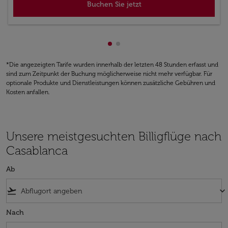
Buchen Sie jetzt
zeigt cmp-pagination-showing
zeigt cmp-pagination-showi
*Die angezeigten Tarife wurden innerhalb der letzten 48 Stunden erfasst und
sind zum Zeitpunkt der Buchung möglicherweise nicht mehr verfügbar. Für
optionale Produkte und Dienstleistungen können zusätzliche Gebühren und
Kosten anfallen.
Unsere meistgesuchten Billigflüge nach
Casablanca
Ab
flight_takeoff
keyboard_arrow_down
Nach