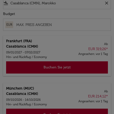
flight_land
close
Budget
EUR
Frankfurt (FRA)
Ab
Casablanca (CMN)
EUR 319,26
*
09/01/2027 - 07/02/2027
Angesehen: vor 1 Tag
Hin- und Rückflug
/
Economy
Buchen Sie jetzt
München (MUC)
Ab
Casablanca (CMN)
EUR 214,12
*
09/10/2026 - 14/10/2026
Angesehen: vor 1 Tag
Hin- und Rückflug
/
Economy