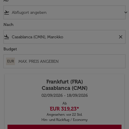
Ab
flight_takeoff
keyboard_arrow_down
Nach
flight_land
close
Budget
EUR
Frankfurt (FRA)
Casablanca (CMN)
02/09/2026 - 18/09/2026
Ab
EUR 319,23
*
Angesehen: vor 22 Std.
Hin- und Rückflug
/
Economy