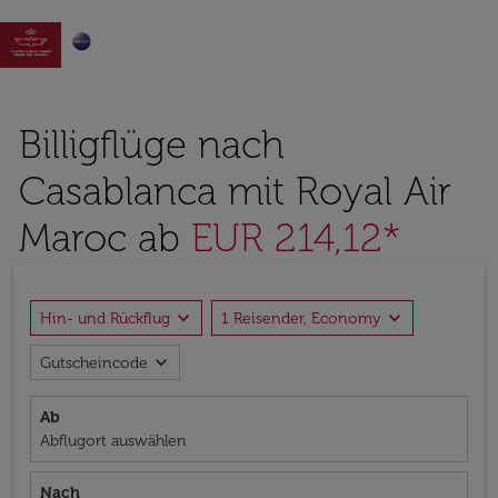

Billigflüge nach
Casablanca mit Royal Air
Maroc ab
EUR 214,12*
expand_more
expand_more
Hin- und Rückflug
1 Reisender, Economy
expand_more
Gutscheincode
Ab
Abflugort auswählen
Nach