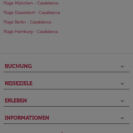
Flüge München - Casablanca
Flüge Düsseldorf - Casablanca
Flüge Berlin - Casablanca
Flüge Hamburg - Casablanca
BUCHUNG
keyboard_arrow_down
REISEZIELE
keyboard_arrow_down
ERLEBEN
keyboard_arrow_down
INFORMATIONEN
keyboard_arrow_down