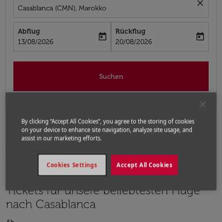
close
Casablanca (CMN), Marokko
Abflug
Rückflug
today
today
fc-booking-departure-date-aria-label
fc-booking-return-date-aria-label
13/08/2026
20/08/2026
Suchen
By clicking “Accept All Cookies”, you agree to the storing of cookies
on your device to enhance site navigation, analyze site usage, and
assist in our marketing efforts.
Home
Flüge
Flüge nach Marokko
Flüge
nach Casablanca
Cookies Settings
Accept All Cookies
Tickets für unsere beliebtesten Flüge
nach Casablanca