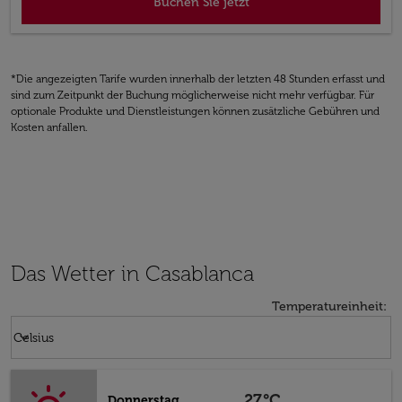
Buchen Sie jetzt
*Die angezeigten Tarife wurden innerhalb der letzten 48 Stunden erfasst und
sind zum Zeitpunkt der Buchung möglicherweise nicht mehr verfügbar. Für
optionale Produkte und Dienstleistungen können zusätzliche Gebühren und
Kosten anfallen.
Das Wetter in Casablanca
Temperatureinheit
:
Weather unit option Celsius Selected
keyboard_arrow_down
Celsius
27°C
Donnerstag