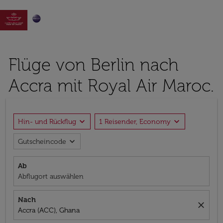

Flüge von Berlin nach
Accra mit Royal Air Maroc.
expand_more
expand_more
Hin- und Rückflug
1 Reisender, Economy
expand_more
Gutscheincode
Ab
Abflugort auswählen
Nach
close
Accra (ACC), Ghana