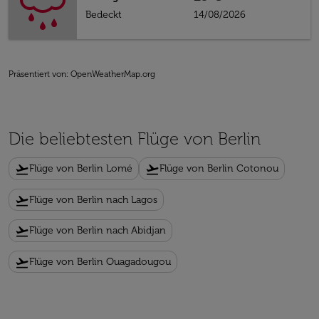
Bedeckt
14/08/2026
Präsentiert von
: OpenWeatherMap.org
Die beliebtesten Flüge von Berlin
flight_takeoff
flight_takeoff
Flüge von Berlin Lomé
Flüge von Berlin Cotonou
flight_takeoff
Flüge von Berlin nach Lagos
flight_takeoff
Flüge von Berlin nach Abidjan
flight_takeoff
Flüge von Berlin Ouagadougou