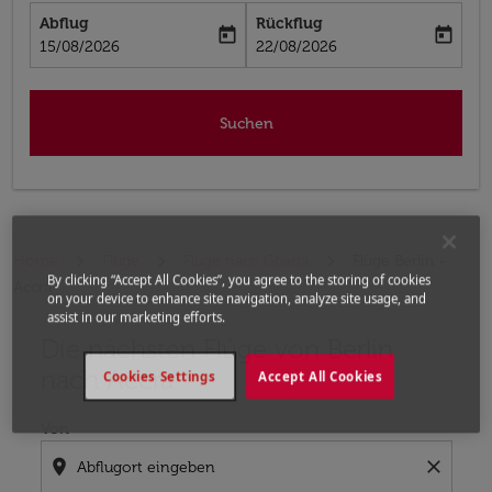
Abflug
Rückflug
today
today
fc-booking-departure-date-aria-label
fc-booking-return-date-aria-label
15/08/2026
22/08/2026
Suchen
Home
Flüge
Flüge nach Ghana
Flüge Berlin -
By clicking “Accept All Cookies”, you agree to the storing of cookies
Accra
on your device to enhance site navigation, analyze site usage, and
assist in our marketing efforts.
Die nächsten Flüge von Berlin
Bitte ändern Sie Ihre gewünschte Route (Abflugort un
nach Accra
Cookies Settings
Accept All Cookies
Von
location_on
close