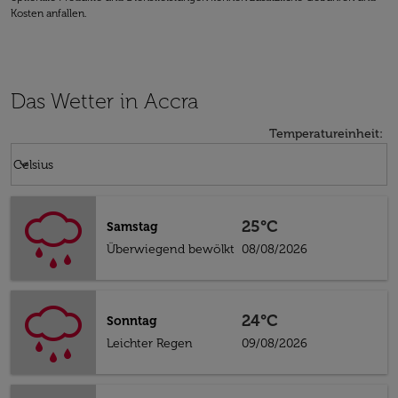
Kosten anfallen.
Das Wetter in Accra
Temperatureinheit
:
Weather unit option Celsius Selected
keyboard_arrow_down
Celsius
25°C
Samstag
Überwiegend bewölkt
08/08/2026
24°C
Sonntag
Leichter Regen
09/08/2026