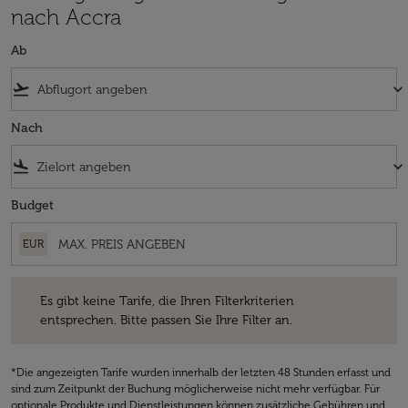
nach Accra
Ab
flight_takeoff
keyboard_arrow_down
Nach
flight_land
keyboard_arrow_down
Budget
EUR
Es gibt keine Tarife, die Ihren Filterkriterien entsprechen. Bitte passe
Es gibt keine Tarife, die Ihren Filterkriterien
entsprechen. Bitte passen Sie Ihre Filter an.
*Die angezeigten Tarife wurden innerhalb der letzten 48 Stunden erfasst und
sind zum Zeitpunkt der Buchung möglicherweise nicht mehr verfügbar. Für
optionale Produkte und Dienstleistungen können zusätzliche Gebühren und