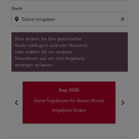
Nach
location_on
close
Bitte ändern Sie Ihre gewünschte
Route (Abflugort und/oder Reiseziel)
oder wählen Sie ein anderes
Reisedatum aus, um sich Angebote
anzeigen zu lassen.
Aug. 2026
chevron_left
chevron_right
Keine Ergebnisse für diesen Monat
Kei
Angebote finden