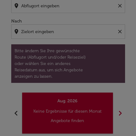
location_on
close
Nach
location_on
close
Bitte ändern Sie Ihre gewünschte
Route (Abflugort und/oder Reiseziel)
oder wählen Sie ein anderes
Reisedatum aus, um sich Angebote
anzeigen zu lassen.
Aug. 2026
chevron_left
chevron_right
Keine Ergebnisse für diesen Monat
Kei
Angebote finden