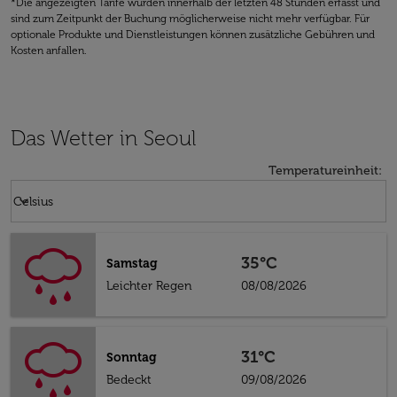
*Die angezeigten Tarife wurden innerhalb der letzten 48 Stunden erfasst und
sind zum Zeitpunkt der Buchung möglicherweise nicht mehr verfügbar. Für
optionale Produkte und Dienstleistungen können zusätzliche Gebühren und
Kosten anfallen.
Das Wetter in Seoul
Temperatureinheit
:
Weather unit option Celsius Selected
keyboard_arrow_down
Celsius
35°C
Samstag
Leichter Regen
08/08/2026
31°C
Sonntag
Bedeckt
09/08/2026