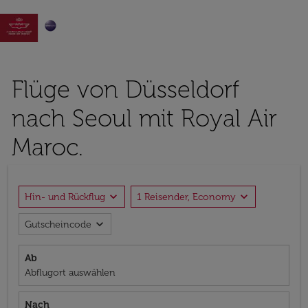

Flüge von Düsseldorf
nach Seoul mit Royal Air
Maroc.
expand_more
expand_more
Hin- und Rückflug
1 Reisender, Economy
expand_more
Gutscheincode
Ab
Abflugort auswählen
Nach