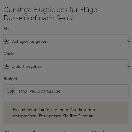
Günstige Flugtickets für Flüge
Düsseldorf nach Seoul
Ab
flight_takeoff
keyboard_arrow_down
Nach
flight_land
keyboard_arrow_down
Budget
EUR
Es gibt keine Tarife, die Ihren Filterkriterien entsprechen. Bitte passe
Es gibt keine Tarife, die Ihren Filterkriterien
entsprechen. Bitte passen Sie Ihre Filter an.