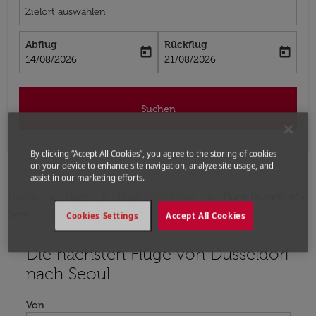
Zielort auswählen
Abflug
Rückflug
today
today
fc-booking-departure-date-aria-label
fc-booking-return-date-aria-label
14/08/2026
21/08/2026
Suchen
By clicking “Accept All Cookies”, you agree to the storing of cookies
on your device to enhance site navigation, analyze site usage, and
assist in our marketing efforts.
Home
Flüge
Flüge nach Korea
Flüge Düsseldorf -
Seoul
Cookies Settings
Accept All Cookies
Die nächsten Flüge von Düsseldorf
Bitte ändern Sie Ihre gewünschte Route (Abflugort un
nach Seoul
Von