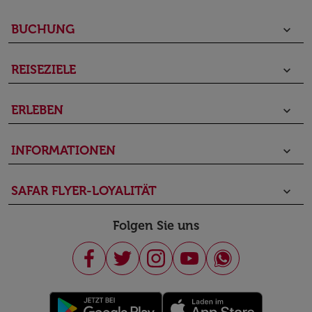
BUCHUNG
keyboard_arrow_down
REISEZIELE
keyboard_arrow_down
ERLEBEN
keyboard_arrow_down
INFORMATIONEN
keyboard_arrow_down
SAFAR FLYER-LOYALITÄT
keyboard_arrow_down
Folgen Sie uns