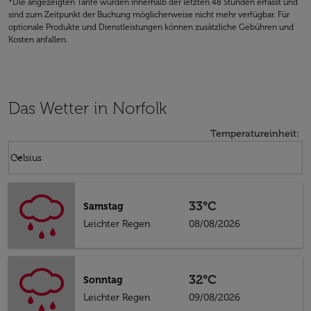
*Die angezeigten Tarife wurden innerhalb der letzten 48 Stunden erfasst und
sind zum Zeitpunkt der Buchung möglicherweise nicht mehr verfügbar. Für
optionale Produkte und Dienstleistungen können zusätzliche Gebühren und
Kosten anfallen.
Das Wetter in Norfolk
Temperatureinheit
:
Weather unit option Celsius Selected
keyboard_arrow_down
Celsius
33°C
Samstag
Leichter Regen
08/08/2026
32°C
Sonntag
Leichter Regen
09/08/2026