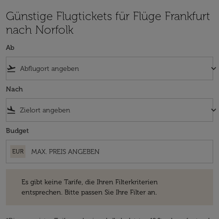
Günstige Flugtickets für Flüge Frankfurt
nach Norfolk
Ab
flight_takeoff
keyboard_arrow_down
Nach
flight_land
keyboard_arrow_down
Budget
EUR
Es gibt keine Tarife, die Ihren Filterkriterien entsprechen. Bitte passe
Es gibt keine Tarife, die Ihren Filterkriterien
entsprechen. Bitte passen Sie Ihre Filter an.