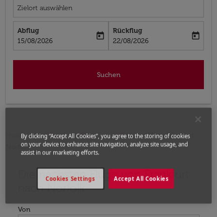
Zielort auswählen
Abflug
Rückflug
today
today
fc-booking-departure-date-aria-label
fc-booking-return-date-aria-label
15/08/2026
22/08/2026
Suchen
Home
Flüge
Flüge nach USA
Flüge Frankfurt -
By clicking “Accept All Cookies”, you agree to the storing of cookies
on your device to enhance site navigation, analyze site usage, and
Norfolk
assist in our marketing efforts.
Die nächsten Flüge von Frankfurt
Bitte ändern Sie Ihre gewünschte Route (Abflugort un
Cookies Settings
Accept All Cookies
nach Norfolk
Von