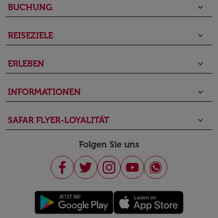
BUCHUNG
keyboard_arrow_down
REISEZIELE
keyboard_arrow_down
ERLEBEN
keyboard_arrow_down
INFORMATIONEN
keyboard_arrow_down
SAFAR FLYER-LOYALITÄT
keyboard_arrow_down
Folgen Sie uns