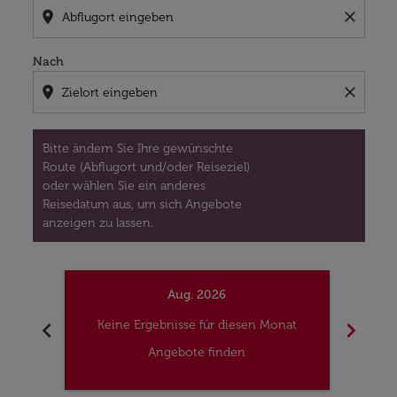
location_on
close
Nach
location_on
close
Bitte ändern Sie Ihre gewünschte
Route (Abflugort und/oder Reiseziel)
oder wählen Sie ein anderes
Reisedatum aus, um sich Angebote
anzeigen zu lassen.
Aug. 2026
chevron_left
chevron_right
Keine Ergebnisse für diesen Monat
Kei
Angebote finden