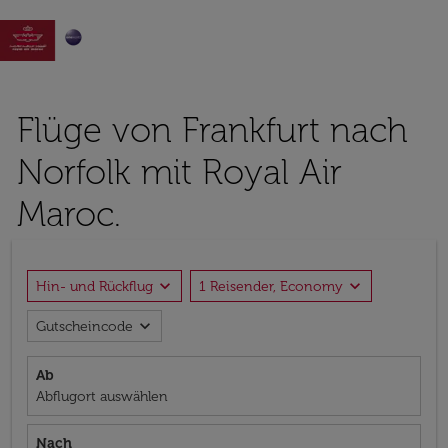

Flüge von Frankfurt nach
Norfolk mit Royal Air
Maroc.
expand_more
expand_more
Hin- und Rückflug
1 Reisender, Economy
expand_more
Gutscheincode
Ab
Abflugort auswählen
Nach