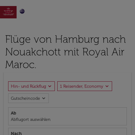

Flüge von Hamburg nach
Nouakchott mit Royal Air
Maroc.
expand_more
expand_more
Hin- und Rückflug
1 Reisender, Economy
expand_more
Gutscheincode
Ab
Abflugort auswählen
Nach