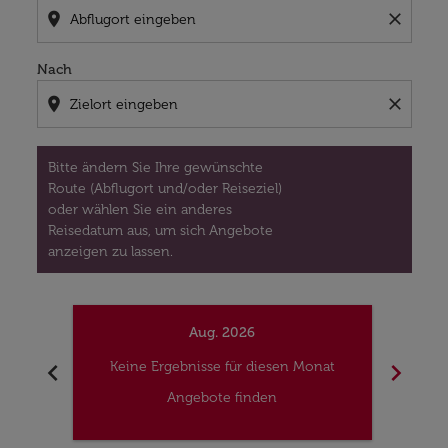
location_on
close
Nach
location_on
close
Bitte ändern Sie Ihre gewünschte
Route (Abflugort und/oder Reiseziel)
oder wählen Sie ein anderes
Reisedatum aus, um sich Angebote
anzeigen zu lassen.
Aug. 2026
chevron_left
chevron_right
Keine Ergebnisse für diesen Monat
Kei
Angebote finden