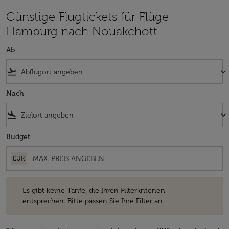
Günstige Flugtickets für Flüge
Hamburg nach Nouakchott
Ab
flight_takeoff
keyboard_arrow_down
Nach
flight_land
keyboard_arrow_down
Budget
EUR
Es gibt keine Tarife, die Ihren Filterkriterien entsprechen. Bitte passe
Es gibt keine Tarife, die Ihren Filterkriterien
entsprechen. Bitte passen Sie Ihre Filter an.