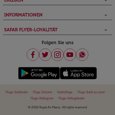
ERLEBEN
keyboard_arrow_down
INFORMATIONEN
keyboard_arrow_down
SAFAR FLYER-LOYALITÄT
keyboard_arrow_down
Folgen Sie uns
|
|
|
|
Flüge Zielländer
Flüge Zielorte
Städteflüge
Flüge Stadt zu Land
|
Flüge Abflugorte
Flüge Abflugländer
© 2026 Royal Air Maroc. All rights reserved