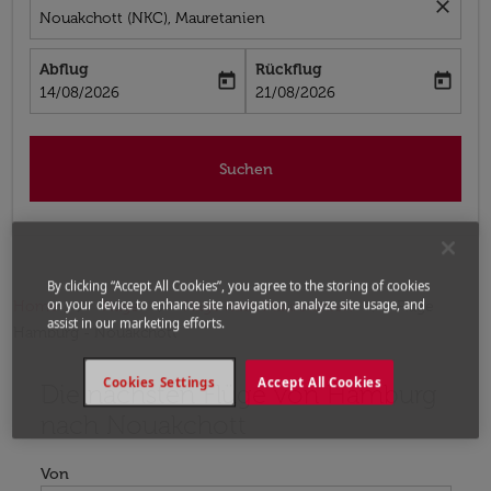
close
Nouakchott (NKC), Mauretanien
Abflug
Rückflug
today
today
fc-booking-departure-date-aria-label
fc-booking-return-date-aria-label
14/08/2026
21/08/2026
Suchen
By clicking “Accept All Cookies”, you agree to the storing of cookies
on your device to enhance site navigation, analyze site usage, and
Home
Flüge
Flüge nach Mauretanien
Flüge
assist in our marketing efforts.
Hamburg - Nouakchott
Cookies Settings
Accept All Cookies
Die nächsten Flüge von Hamburg
Bitte ändern Sie Ihre gewünschte Route (Abflugort un
nach Nouakchott
Von