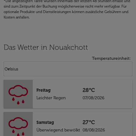
*Die angezeigten Tarife wurden innerhalb der letzten 48 Stunden erfasst und
sind zum Zeitpunkt der Buchung möglicherweise nicht mehr verfügbar. Für
optionale Produkte und Dienstleistungen können zusätzliche Gebühren und
Kosten anfallen.
Das Wetter in Nouakchott
Temperatureinheit
:
Weather unit option Celsius Selected
keyboard_arrow_down
Celsius
28°C
Freitag
Leichter Regen
07/08/2026
27°C
Samstag
Überwiegend bewölkt
08/08/2026