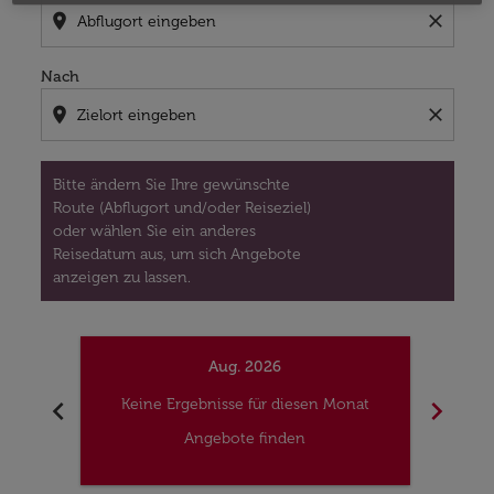
location_on
close
Nach
location_on
close
Bitte ändern Sie Ihre gewünschte
Route (Abflugort und/oder Reiseziel)
oder wählen Sie ein anderes
Reisedatum aus, um sich Angebote
anzeigen zu lassen.
Aug. 2026
chevron_left
chevron_right
Keine Ergebnisse für diesen Monat
Kei
Angebote finden