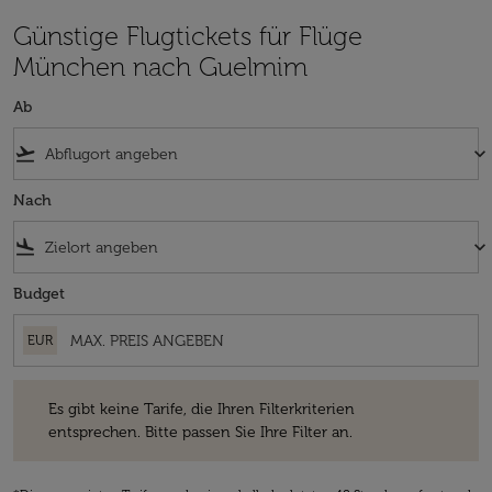
Günstige Flugtickets für Flüge
München nach Guelmim
Ab
flight_takeoff
keyboard_arrow_down
Nach
flight_land
keyboard_arrow_down
Budget
EUR
Es gibt keine Tarife, die Ihren Filterkriterien entsprechen. Bitte passe
Es gibt keine Tarife, die Ihren Filterkriterien
entsprechen. Bitte passen Sie Ihre Filter an.