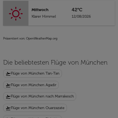
42°C
Mittwoch
Klarer Himmel
12/08/2026
Präsentiert von
: OpenWeatherMap.org
Die beliebtesten Flüge von München
flight_takeoff
Flüge von München Tan-Tan
flight_takeoff
Flüge von München Agadir
flight_takeoff
Flüge von München nach Marrakesch
flight_takeoff
Flüge von München Ouarzazate