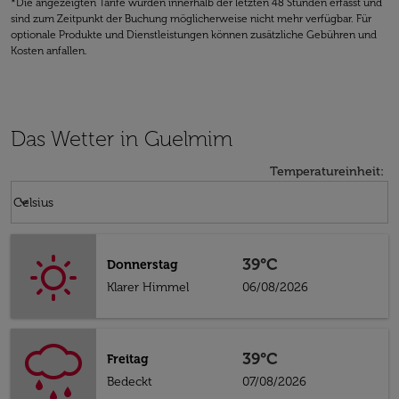
*Die angezeigten Tarife wurden innerhalb der letzten 48 Stunden erfasst und
sind zum Zeitpunkt der Buchung möglicherweise nicht mehr verfügbar. Für
optionale Produkte und Dienstleistungen können zusätzliche Gebühren und
Kosten anfallen.
Das Wetter in Guelmim
Temperatureinheit
:
Weather unit option Celsius Selected
keyboard_arrow_down
Celsius
39°C
Donnerstag
Klarer Himmel
06/08/2026
39°C
Freitag
Bedeckt
07/08/2026