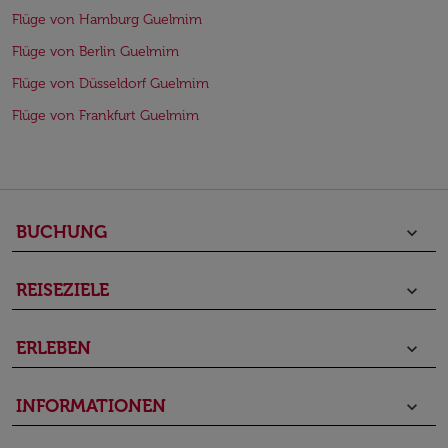
Flüge von Hamburg Guelmim
Flüge von Berlin Guelmim
Flüge von Düsseldorf Guelmim
Flüge von Frankfurt Guelmim
BUCHUNG
keyboard_arrow_down
REISEZIELE
keyboard_arrow_down
ERLEBEN
keyboard_arrow_down
INFORMATIONEN
keyboard_arrow_down