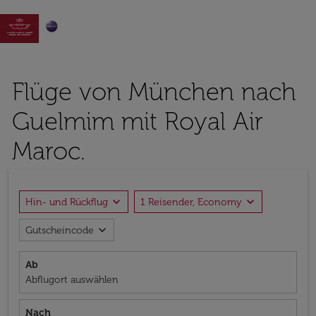

Flüge von München nach
Guelmim mit Royal Air
Maroc.
expand_more
expand_more
Hin- und Rückflug
1 Reisender, Economy
expand_more
Gutscheincode
Ab
Abflugort auswählen
Nach