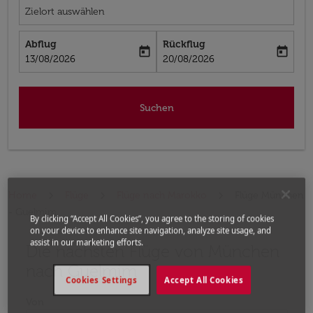
Zielort auswählen
Abflug
Rückflug
today
today
fc-booking-departure-date-aria-label
fc-booking-return-date-aria-label
13/08/2026
20/08/2026
Suchen
Home
Flüge
Flüge nach Marokko
Flüge München
- Guelmim
By clicking “Accept All Cookies”, you agree to the storing of cookies
on your device to enhance site navigation, analyze site usage, and
assist in our marketing efforts.
Die nächsten Flüge von München
Bitte ändern Sie Ihre gewünschte Route (Abflugort un
nach Guelmim
Cookies Settings
Accept All Cookies
Von