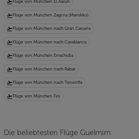
flight_takeoff
Flüge von München El Aaiún
flight_takeoff
Flüge von München Zagora (Marokko)
flight_takeoff
Flüge von München nach Gran Canaria
flight_takeoff
Flüge von München nach Casablanca
flight_takeoff
Flüge von München Errachidia
flight_takeoff
Flüge von München nach Rabat
flight_takeoff
Flüge von München nach Teneriffa
flight_takeoff
Flüge von München Fes
Die beliebtesten Flüge Guelmim