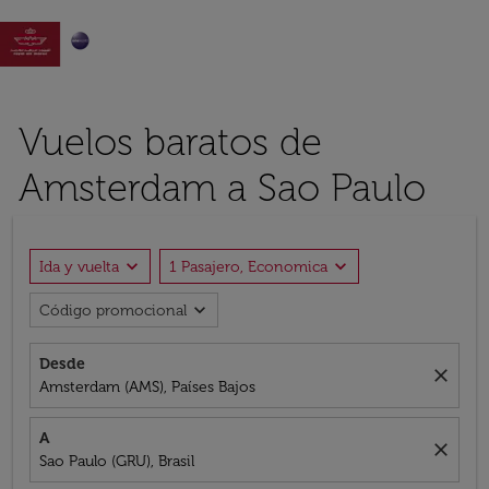

Vuelos baratos de
Amsterdam a Sao Paulo
expand_more
expand_more
Ida y vuelta
1 Pasajero, Economica
expand_more
Código promocional
Desde
close
Amsterdam (AMS), Países Bajos
A
close
Sao Paulo (GRU), Brasil