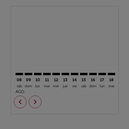
Displaying fares for agosto-2026
AMS–GRU: cmp-view-offers-disclaimer. Encuentre Of
AMS–GRU: cmp-view-offers-disclaimer. Encuentr
AMS–GRU: cmp-view-offers-disclaimer. Encu
AMS–GRU: cmp-view-offers-disclaimer. 
AMS–GRU: cmp-view-offers-disclaim
AMS–GRU: cmp-view-offers-disc
AMS–GRU: cmp-view-offers-
AMS–GRU: cmp-view-off
AMS–GRU: cmp-view
AMS–GRU: cmp-
AMS–GRU: 
AMS–G
A
08
09
10
11
12
13
14
15
16
17
18
19
sáb
dom
lun
mar
mié
jue
vie
sáb
dom
lun
mar
mié
j
AGO.
chevron_left
chevron_right