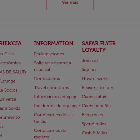
Ver más
RIENCIA
INFORMATION
SAFAR FLYER
LOYALTY
ss Class
Reclamaciones
Join us!
Económica
Solicitar asistencia
especial
Sign in
AS DE SALUD
Contáctanos
How it works
 Lounge
Travel conditions
Reasons to join
de Socios
Información equipaje
Cards status
universe
Incidentes de equipaje
Cards benefits
s a bordo
Condiciones de las
Earn miles
enimiento
tarifas
Spend miles
os
Condiciones de
Cash & Miles
M
registro