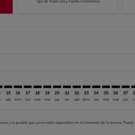
Tipo de Vuelo Ida y Vuelta
/
Económica
aimer. Encuentre Ofertas
isclaimer. Encuentre Ofertas
rs-disclaimer. Encuentre Ofertas
offers-disclaimer. Encuentre Ofertas
iew-offers-disclaimer. Encuentre Ofertas
mp-view-offers-disclaimer. Encuentre Ofertas
U: cmp-view-offers-disclaimer. Encuentre Ofertas
U–GRU: cmp-view-offers-disclaimer. Encuentre Ofertas
BRU–GRU: cmp-view-offers-disclaimer. Encuentre Ofertas
BRU–GRU: cmp-view-offers-disclaimer. Encuentre Ofe
BRU–GRU: cmp-view-offers-disclaimer. Encuentre
BRU–GRU: cmp-view-offers-disclaimer. Encue
BRU–GRU: cmp-view-offers-disclaimer. E
BRU–GRU: cmp-view-offers-disclaime
BRU–GRU: cmp-view-offers-discl
BRU–GRU: cmp-view-offers-
BRU–GRU: cmp-view-off
BRU–GRU: cmp-view
BRU–GRU: cmp-
BRU–GRU: 
BRU–G
B
4
15
16
17
18
19
20
21
22
23
24
25
26
27
e
sáb
dom
lun
mar
mié
jue
vie
sáb
dom
lun
mar
mié
jue
v
horas y es posible que ya no estén disponibles en el momento de la reserva. Puede q