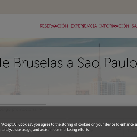
keyboard_arrow_down
keyboard_arrow_down
keyboard_arrow_down
RESERVACIÓN
EXPERIENCIA
INFORMACIÓN
SA
de Bruselas a Sao Paul
expand_more
ódigo promocional
Ida
Vuel
g “Accept All Cookies”, you agree to the storing of cookies on your device to enhance si
close
today
, analyze site usage, and assist in our marketing efforts.
fc-booking-departure-date-aria-l
fc-bo
14/08/2026
21/0