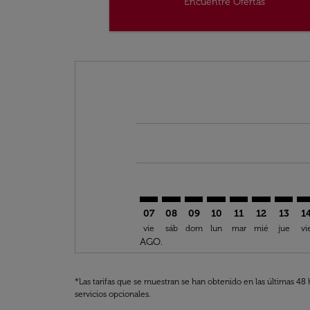
Encuentre Ofertas
Displaying fares for agosto-2026
BRU–GRU: cmp-view-offers-discl
BRU–GRU: cmp-view-offers-d
BRU–GRU: cmp-view-offe
BRU–GRU: cmp-view-
BRU–GRU: cmp-v
BRU–GRU: c
BRU–GR
BR
07
08
09
10
11
12
13
1
vie
sáb
dom
lun
mar
mié
jue
vi
AGO.
*Las tarifas que se muestran se han obtenido en las últimas 48 
servicios opcionales.