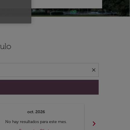
aulo
close
oct. 2026
n
chevron_right
No hay resultados para este mes.
No hay resul