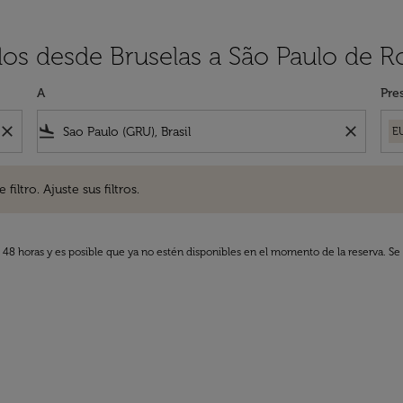
los desde Bruselas a São Paulo de R
A
Pre
close
flight_land
close
E
. Ajuste sus filtros.
iltro. Ajuste sus filtros.
s 48 horas y es posible que ya no estén disponibles en el momento de la reserva. Se 