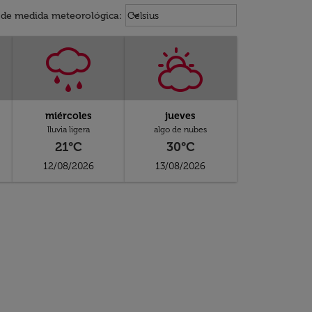
Weather unit option Celsius Select
keyboard_arrow_down
 de medida meteorológica
:
Celsius
miércoles
jueves
lluvia ligera
algo de nubes
21°C
30°C
12/08/2026
13/08/2026