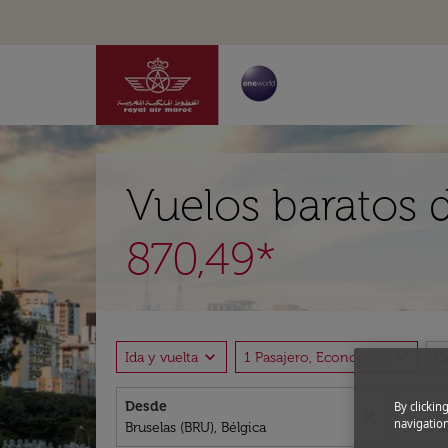
Vuelos baratos 
870,49*
expand_more
expand_more
Ida y vuelta
1 Pasajero, Economica
C
Desde
A
By clickin
close
navigation