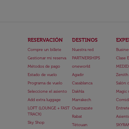
RESERVACIÓN
DESTINOS
EXPE
Compre un billete
Nuestra red
Busine
Gestionar mi reserva
PARTNERSHIPS
Clase 
Métodos de pago
oneworld
MEDID
Estado de vuelo
Agadir
Zenith
Programa de vuelo
Casablanca
Salón 
Seleccione el asiento
Dakhla
Magic 
Add extra luggage
Marrakech
Comida
LOFT (LOUNGE + FAST
Ouarzazate
Entret
TRACK)
Rabat
Asient
Sky Shop
Tétouan
SKYRA