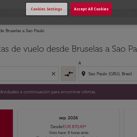
Cookies Settings
Accept All Cookies
de Bruselas a Sao Paulo
ías individuales a continuación para encontrar ofertas.
tas de vuelo desde Bruselas a Sao P
A
compare_arrows
close
location_on
dividuales a continuación para encontrar ofertas.
sep. 2026
Desde
EUR 870,49
*
Visto hace: 6 horas atrás