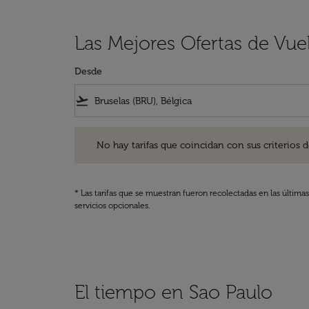
Las Mejores Ofertas de Vue
Desde
flight_takeoff
No hay tarifas que coincidan con sus criterios de filtro
No hay tarifas que coincidan con sus criterios de f
* Las tarifas que se muestran fueron recolectadas en las última
servicios opcionales.
El tiempo en Sao Paulo