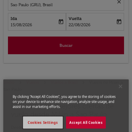
close
Sao Paulo (GRU), Brasil
Ida
Vuelta
today
today
fc-booking-departure-date-aria-label
fc-booking-return-date-aria-label
15/08/2026
22/08/2026
Buscar
Inicio
Vuelos
Vuelos a Brasil
Vuelos de Milán a
Sao Paulo
By clicking “Accept All Cookies”, you agree to the storing of cookies
on your device to enhance site navigation, analyze site usage, and
Encuentre las mejores ofertas de
Pruebe un mes alternativo o interactúe con días indivi
assist in our marketing efforts.
vuelo desde Milán a Sao Paulo
Cookies Settings
Accept All Cookies
Desde