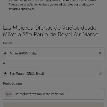
es posible que ya no estén disponibles en el momento de la reserva.
Puede que se apliquen tarifas y cargos adicionales por productos y
servicios opcionales.
Las Mejores Ofertas de Vuelos desde
Milán a São Paulo de Royal Air Maroc
Desde
flight_takeoff
close
A
flight_land
close
Presupuesto
EUR
No hay tarifas que coincidan con sus criterios de filtro. Ajuste sus fil