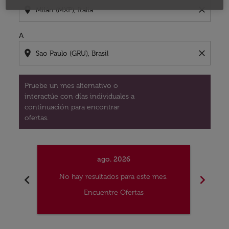
location_on
close
A
location_on
close
Pruebe un mes alternativo o
interactúe con días individuales a
continuación para encontrar
ofertas.
ago. 2026
chevron_left
chevron_right
No hay resultados para este mes.
No
Encuentre Ofertas