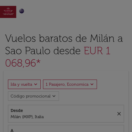

Vuelos baratos de Milán a
Sao Paulo desde
EUR 1
068,96*
expand_more
expand_more
Ida y vuelta
1 Pasajero, Economica
expand_more
Código promocional
Desde
close
Milán (MXP), Italia
A