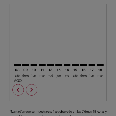
Displaying fares for agosto-2026
MXP–GRU: cmp-view-offers-disclaimer. Encuentre Of
MXP–GRU: cmp-view-offers-disclaimer. Encuentr
MXP–GRU: cmp-view-offers-disclaimer. Encu
MXP–GRU: cmp-view-offers-disclaimer. 
MXP–GRU: cmp-view-offers-disclaim
MXP–GRU: cmp-view-offers-disc
MXP–GRU: cmp-view-offers-
MXP–GRU: cmp-view-off
MXP–GRU: cmp-view
MXP–GRU: cmp-
MXP–GRU: 
MXP–G
M
08
09
10
11
12
13
14
15
16
17
18
19
sáb
dom
lun
mar
mié
jue
vie
sáb
dom
lun
mar
mié
j
AGO.
chevron_left
chevron_right
*Las tarifas que se muestran se han obtenido en las últimas 48 horas y