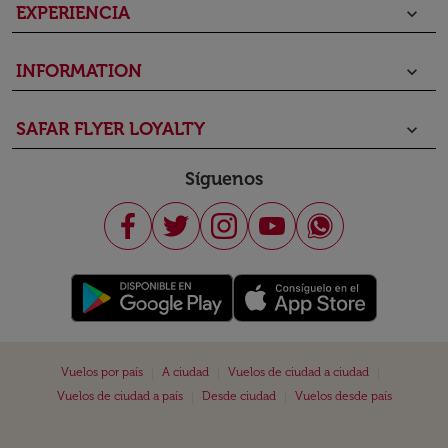
EXPERIENCIA
keyboard_arrow_down
INFORMATION
keyboard_arrow_down
SAFAR FLYER LOYALTY
keyboard_arrow_down
Síguenos
|
|
|
Vuelos por país
A ciudad
Vuelos de ciudad a ciudad
|
|
Vuelos de ciudad a país
Desde ciudad
Vuelos desde país