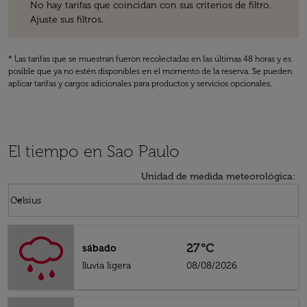
No hay tarifas que coincidan con sus criterios de filtro.
Ajuste sus filtros.
* Las tarifas que se muestran fueron recolectadas en las últimas 48 horas y es
posible que ya no estén disponibles en el momento de la reserva. Se pueden
aplicar tarifas y cargos adicionales para productos y servicios opcionales.
El tiempo en Sao Paulo
Unidad de medida meteorológica
:
Weather unit option Celsius Selected
keyboard_arrow_down
Celsius
27°C
sábado
lluvia ligera
08/08/2026