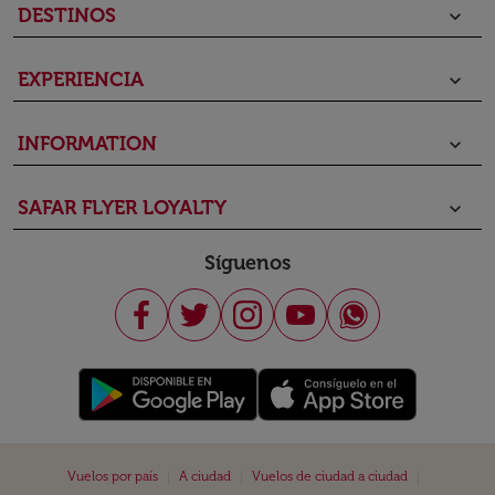
DESTINOS
keyboard_arrow_down
EXPERIENCIA
keyboard_arrow_down
INFORMATION
keyboard_arrow_down
SAFAR FLYER LOYALTY
keyboard_arrow_down
Síguenos
|
|
|
Vuelos por país
A ciudad
Vuelos de ciudad a ciudad