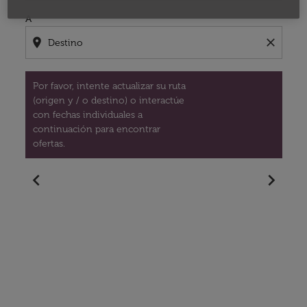
A
location_on
close
Por favor, intente actualizar su ruta
(origen y / o destino) o interactúe
con fechas individuales a
continuación para encontrar
ofertas.
chevron_left
chevron_right