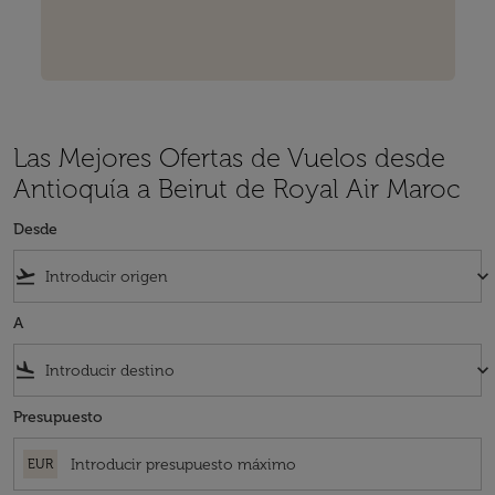
Las Mejores Ofertas de Vuelos desde
Antioquía a Beirut de Royal Air Maroc
Desde
flight_takeoff
keyboard_arrow_down
A
flight_land
keyboard_arrow_down
Presupuesto
EUR