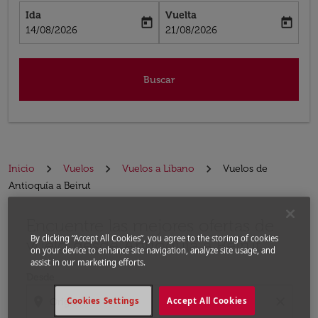
Ida
Vuelta
today
today
fc-booking-departure-date-aria-label
fc-booking-return-date-aria-label
14/08/2026
21/08/2026
Buscar
Inicio
Vuelos
Vuelos a Líbano
Vuelos de
Antioquía a Beirut
Encuentre las mejores ofertas de
Por favor, intente actualizar su ruta (origen y / o dest
By clicking “Accept All Cookies”, you agree to the storing of cookies
vuelo desde Antioquía a Beirut
on your device to enhance site navigation, analyze site usage, and
assist in our marketing efforts.
Desde
location_on
close
Cookies Settings
Accept All Cookies