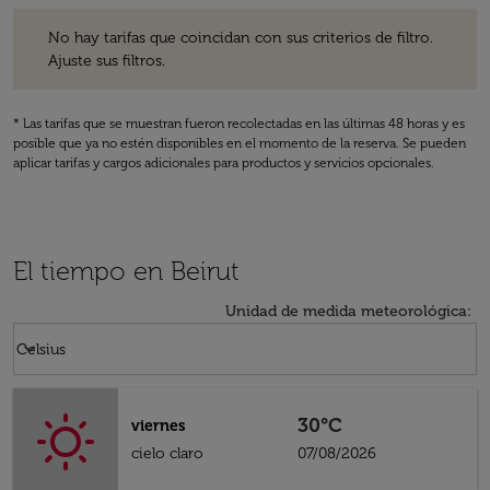
No hay tarifas que coincidan con sus criterios de filtro. Ajuste sus fil
No hay tarifas que coincidan con sus criterios de filtro.
Ajuste sus filtros.
* Las tarifas que se muestran fueron recolectadas en las últimas 48 horas y es
posible que ya no estén disponibles en el momento de la reserva. Se pueden
aplicar tarifas y cargos adicionales para productos y servicios opcionales.
El tiempo en Beirut
Unidad de medida meteorológica
:
Weather unit option Celsius Selected
keyboard_arrow_down
Celsius
30°C
viernes
cielo claro
07/08/2026