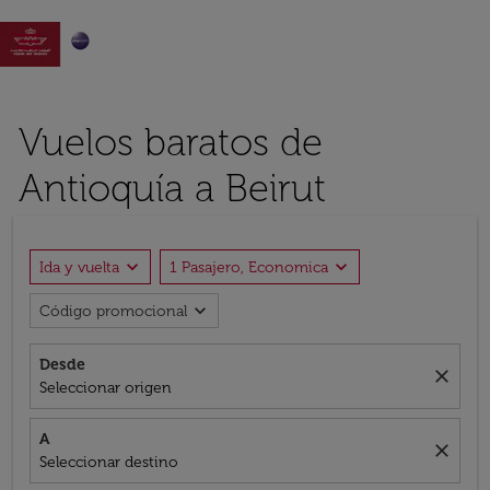

Vuelos baratos de
Antioquía a Beirut
expand_more
expand_more
Ida y vuelta
1 Pasajero, Economica
expand_more
Código promocional
Desde
close
Seleccionar origen
A
close
Seleccionar destino