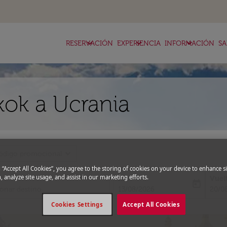
keyboard_arrow_down
keyboard_arrow_down
keyboard_arrow_down
RESERVACIÓN
EXPERIENCIA
INFORMACIÓN
SA
ok a Ucrania
expand_more
ódigo promocional
g “Accept All Cookies”, you agree to the storing of cookies on your device to enhance si
, analyze site usage, and assist in our marketing efforts.
Ida
Vuel
today
fc-booking-departure-date-aria-l
fc-bo
13/08/2026
20/0
Cookies Settings
Accept All Cookies