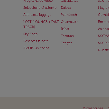
Programa de vuelo
Casablanca
Salón 
Seleccione el asiento
Dakhla
Magic 
Add extra luggage
Marrakech
Comida
LOFT (LOUNGE + FAST
Ouarzazate
Entret
TRACK)
Rabat
Asient
Sky Shop
Tétouan
SKYRA
Reserva un hotel
Tanger
SKY PR
Alquile un coche
Nuestra
|
Vuelos por país
A