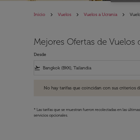
Inicio
Vuelos
Vuelos a Ucrania
Vuel
Mejores Ofertas de Vuelos
Desde
flight_takeoff
No hay tarifas que coincidan con sus criterios de filtro
No hay tarifas que coincidan con sus criterios de f
* Las tarifas que se muestran fueron recolectadas en las última
servicios opcionales.