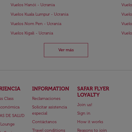
Vuelos Hanói - Ucrania
Vuelo
Vuelos Kuala Lumpur - Ucrania
Vuelo
Vuelos Nom Pen - Ucrania
Vuelo
Vuelos Kigali - Ucrania
Vuelo
Ver más
RIENCIA
INFORMATION
SAFAR FLYER
LOYALTY
ss Class
Reclamaciones
Join us!
Económica
Solicitar asistencia
especial
Sign in
AS DE SALUD
Contáctanos
How it works
 Lounge
Travel conditions
Reasons to join