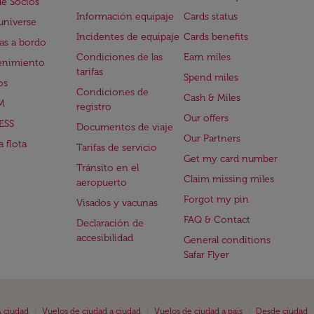
de Socios
Información equipaje
Cards status
universe
Incidentes de equipaje
Cards benefits
s a bordo
Condiciones de las
Earn miles
enimiento
tarifas
Spend miles
os
Condiciones de
Cash & Miles
M
registro
Our offers
ESS
Documentos de viaje
Our Partners
 flota
Tarifas de servicio
Get my card number
Tránsito en el
Claim missing miles
aeropuerto
Forgot my pin
Visados y vacunas
FAQ & Contact
Declaración de
accesibilidad
General conditions
Safar Flyer
|
|
|
 ciudad
Vuelos de ciudad a ciudad
Vuelos de ciudad a país
Desde ciudad