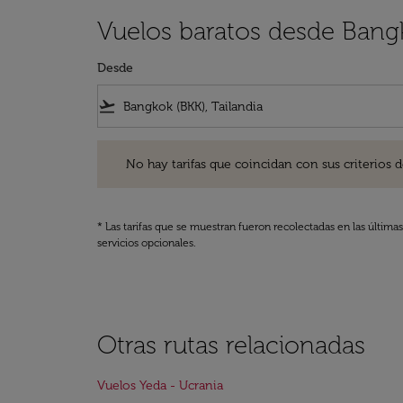
Vuelos baratos desde Bang
Desde
flight_takeoff
No hay tarifas que coincidan con sus criterios de filtro
No hay tarifas que coincidan con sus criterios de f
* Las tarifas que se muestran fueron recolectadas en las última
servicios opcionales.
Otras rutas relacionadas
Vuelos Yeda - Ucrania