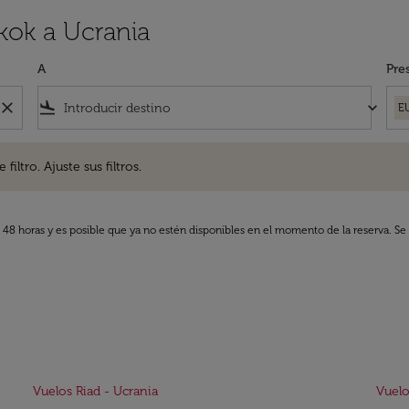
kok a Ucrania
A
Pre
close
flight_land
keyboard_arrow_down
E
. Ajuste sus filtros.
iltro. Ajuste sus filtros.
s 48 horas y es posible que ya no estén disponibles en el momento de la reserva. Se 
Vuelos Riad - Ucrania
Vuelo