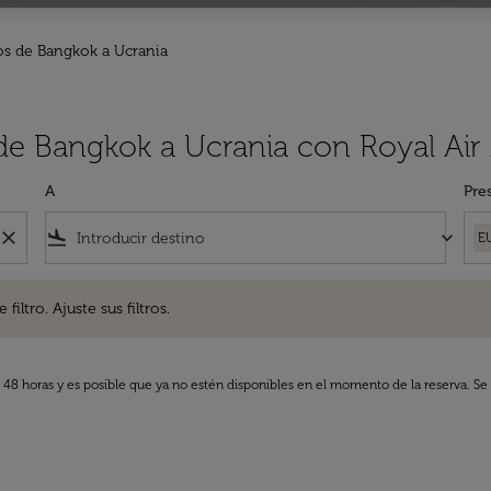
os de Bangkok a Ucrania
 de Bangkok a Ucrania con Royal Air
A
Pre
close
flight_land
keyboard_arrow_down
E
. Ajuste sus filtros.
iltro. Ajuste sus filtros.
s 48 horas y es posible que ya no estén disponibles en el momento de la reserva. Se 