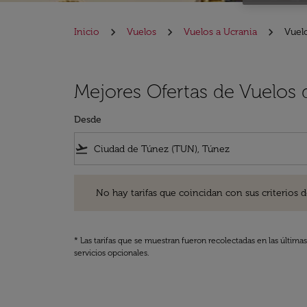
Inicio
Vuelos
Vuelos a Ucrania
Vuel
Mejores Ofertas de Vuelos
Desde
flight_takeoff
No hay tarifas que coincidan con sus criterios de filtro
No hay tarifas que coincidan con sus criterios de f
* Las tarifas que se muestran fueron recolectadas en las última
servicios opcionales.