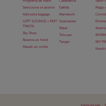
Programa de vuelo
Casablanca
Salón 
Seleccione el asiento
Dakhla
Magic 
Add extra luggage
Marrakech
Comida
LOFT (LOUNGE + FAST
Ouarzazate
Entret
TRACK)
Rabat
Asient
Sky Shop
Tétouan
SKYRA
Reserva un hotel
Tanger
SKY PR
Alquile un coche
Nuestra
|
Vuelos por país
A