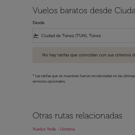
Vuelos baratos desde Ciud
Desde
flight_takeoff
No hay tarifas que coincidan con sus criterios de filtro
No hay tarifas que coincidan con sus criterios de f
* Las tarifas que se muestran fueron recolectadas en las última
servicios opcionales.
Otras rutas relacionadas
Vuelos Yeda - Ucrania