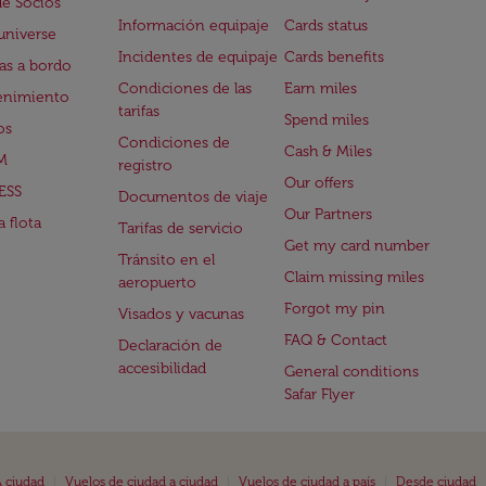
de Socios
Información equipaje
Cards status
universe
Incidentes de equipaje
Cards benefits
s a bordo
Condiciones de las
Earn miles
enimiento
tarifas
Spend miles
os
Condiciones de
Cash & Miles
M
registro
Our offers
ESS
Documentos de viaje
Our Partners
 flota
Tarifas de servicio
Get my card number
Tránsito en el
Claim missing miles
aeropuerto
Forgot my pin
Visados y vacunas
FAQ & Contact
Declaración de
accesibilidad
General conditions
Safar Flyer
|
|
|
 ciudad
Vuelos de ciudad a ciudad
Vuelos de ciudad a país
Desde ciudad