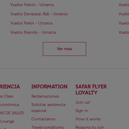
Vuelos Hanói - Ucrania
Vuelo
Vuelos Denpasar, Bali - Ucrania
Vuelo
Vuelos Pekín - Ucrania
Vuelo
Vuelos Nairobi - Ucrania
Vuelo
Ver más
RIENCIA
INFORMATION
SAFAR FLYER
LOYALTY
ss Class
Reclamaciones
Join us!
Económica
Solicitar asistencia
especial
Sign in
AS DE SALUD
Contáctanos
How it works
 Lounge
Travel conditions
Reasons to join