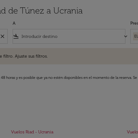
ad de Túnez a Ucrania
A
Pre
close
flight_land
keyboard_arrow_down
E
. Ajuste sus filtros.
iltro. Ajuste sus filtros.
s 48 horas y es posible que ya no estén disponibles en el momento de la reserva. Se 
Vuelos Riad - Ucrania
Vuelo