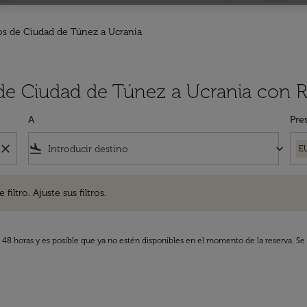
os de Ciudad de Túnez a Ucrania
 de Ciudad de Túnez a Ucrania con R
A
Pre
close
flight_land
keyboard_arrow_down
E
. Ajuste sus filtros.
iltro. Ajuste sus filtros.
s 48 horas y es posible que ya no estén disponibles en el momento de la reserva. Se 