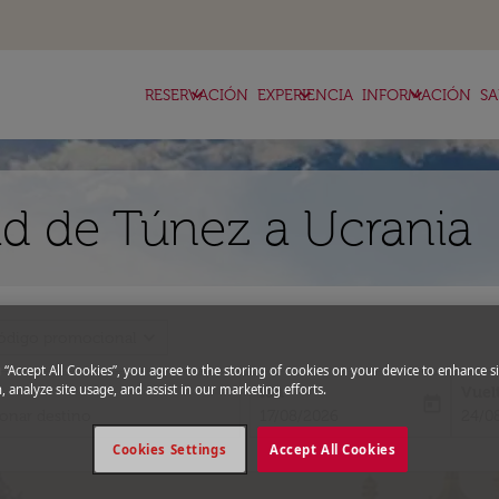
keyboard_arrow_down
keyboard_arrow_down
keyboard_arrow_down
RESERVACIÓN
EXPERIENCIA
INFORMACIÓN
SA
d de Túnez a Ucrania
expand_more
ódigo promocional
g “Accept All Cookies”, you agree to the storing of cookies on your device to enhance si
, analyze site usage, and assist in our marketing efforts.
Ida
Vuel
today
fc-booking-departure-date-aria-l
fc-bo
17/08/2026
24/0
Cookies Settings
Accept All Cookies