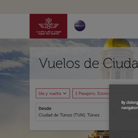
Vuelos de Ciuda
expand_more
expand_more
Ida y vuelta
1 Pasajero, Economica
C
By clickin
navigation
Desde
A
close