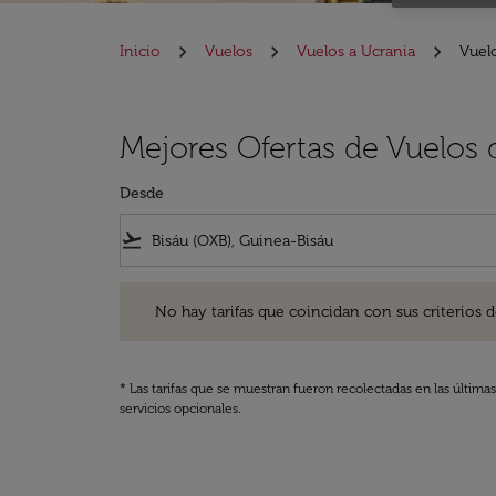
Inicio
Vuelos
Vuelos a Ucrania
Vuelo
Mejores Ofertas de Vuelos 
Desde
flight_takeoff
No hay tarifas que coincidan con sus criterios de filtro
No hay tarifas que coincidan con sus criterios de f
* Las tarifas que se muestran fueron recolectadas en las última
servicios opcionales.