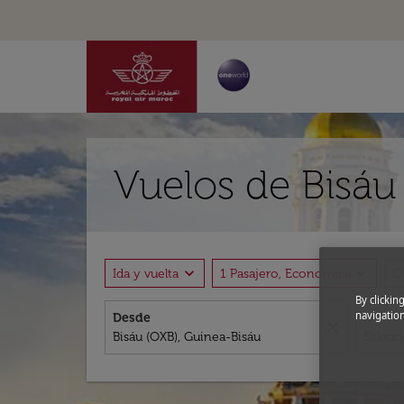
Vuelos de Bisáu
expand_more
expand_more
Ida y vuelta
1 Pasajero, Economica
C
By clickin
navigation
Desde
A
close