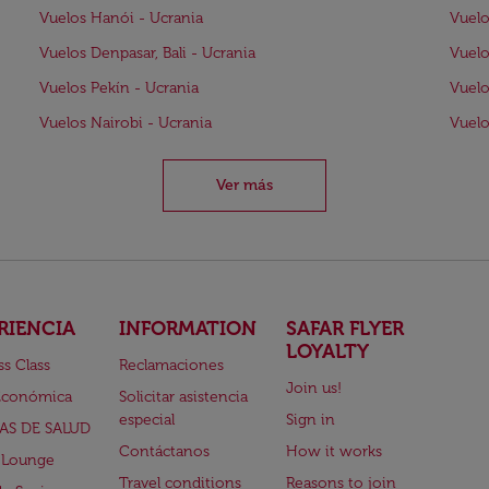
Vuelos Hanói - Ucrania
Vuelo
Vuelos Denpasar, Bali - Ucrania
Vuelo
Vuelos Pekín - Ucrania
Vuelo
Vuelos Nairobi - Ucrania
Vuelo
Ver más
RIENCIA
INFORMATION
SAFAR FLYER
LOYALTY
ss Class
Reclamaciones
Join us!
Económica
Solicitar asistencia
especial
Sign in
AS DE SALUD
Contáctanos
How it works
 Lounge
Travel conditions
Reasons to join