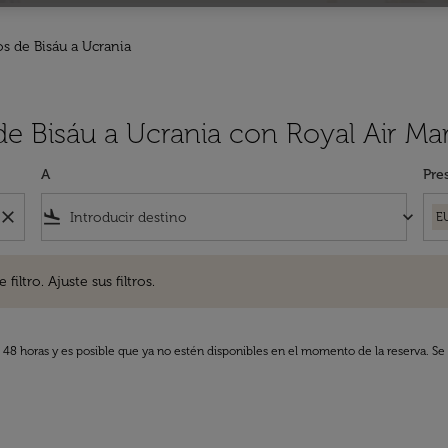
s de Bisáu a Ucrania
de Bisáu a Ucrania con Royal Air Ma
A
Pre
close
flight_land
keyboard_arrow_down
E
. Ajuste sus filtros.
iltro. Ajuste sus filtros.
s 48 horas y es posible que ya no estén disponibles en el momento de la reserva. Se 