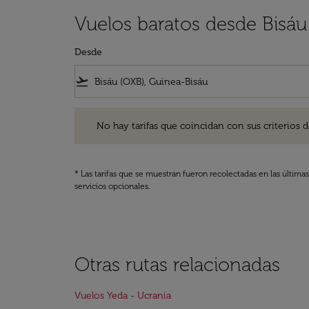
Vuelos baratos desde Bisáu
Desde
flight_takeoff
No hay tarifas que coincidan con sus criterios de filtro
No hay tarifas que coincidan con sus criterios de f
* Las tarifas que se muestran fueron recolectadas en las última
servicios opcionales.
Otras rutas relacionadas
Vuelos Yeda - Ucrania