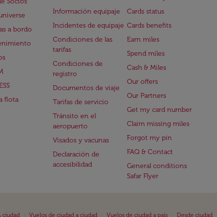
de Socios
Información equipaje
Cards status
universe
Incidentes de equipaje
Cards benefits
s a bordo
Condiciones de las
Earn miles
enimiento
tarifas
Spend miles
os
Condiciones de
Cash & Miles
M
registro
Our offers
ESS
Documentos de viaje
Our Partners
 flota
Tarifas de servicio
Get my card number
Tránsito en el
Claim missing miles
aeropuerto
Forgot my pin
Visados y vacunas
FAQ & Contact
Declaración de
accesibilidad
General conditions
Safar Flyer
|
|
|
 ciudad
Vuelos de ciudad a ciudad
Vuelos de ciudad a país
Desde ciudad