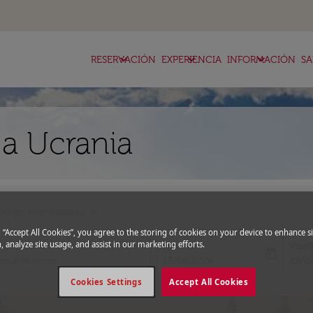
keyboard_arrow_down
keyboard_arrow_down
keyboard_arrow_down
RESERVACIÓN
EXPERIENCIA
INFORMACIÓN
SA
 a Ucrania
expand_more
ódigo promocional
g “Accept All Cookies”, you agree to the storing of cookies on your device to enhance si
, analyze site usage, and assist in our marketing efforts.
Ida
Vuel
today
fc-booking-departure-date-aria-l
fc-bo
15/08/2026
22/0
Cookies Settings
Accept All Cookies