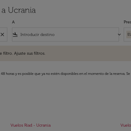
 a Ucrania
A
Pre
close
flight_land
keyboard_arrow_down
E
. Ajuste sus filtros.
iltro. Ajuste sus filtros.
s 48 horas y es posible que ya no estén disponibles en el momento de la reserva. Se 
Vuelos Riad - Ucrania
Vuelo