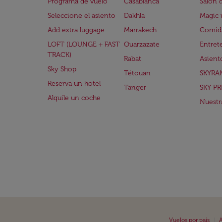
Programa de vuelo
Casablanca
Salón 
Seleccione el asiento
Dakhla
Magic 
Add extra luggage
Marrakech
Comida
LOFT (LOUNGE + FAST
Ouarzazate
Entret
TRACK)
Rabat
Asient
Sky Shop
Tétouan
SKYRA
Reserva un hotel
Tanger
SKY PR
Alquile un coche
Nuestra
|
Vuelos por país
A