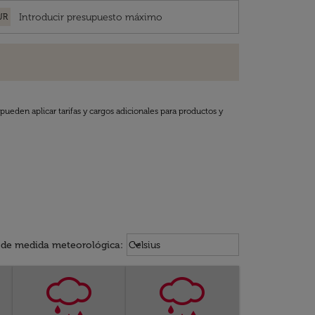
UR
pueden aplicar tarifas y cargos adicionales para productos y
Weather unit option Celsius Select
keyboard_arrow_down
 de medida meteorológica
:
Celsius