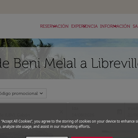
keyboard_arrow_down
keyboard_arrow_down
keyboard_arrow_down
RESERVACIÓN
EXPERIENCIA
INFORMACIÓN
SA
e Beni Melal a Librevil
expand_more
ódigo promocional
Ida
Vuel
close
today
fc-booking-departure-date-aria-l
fc-bo
14/08/2026
21/0
g “Accept All Cookies”, you agree to the storing of cookies on your device to enhance si
, analyze site usage, and assist in our marketing efforts.