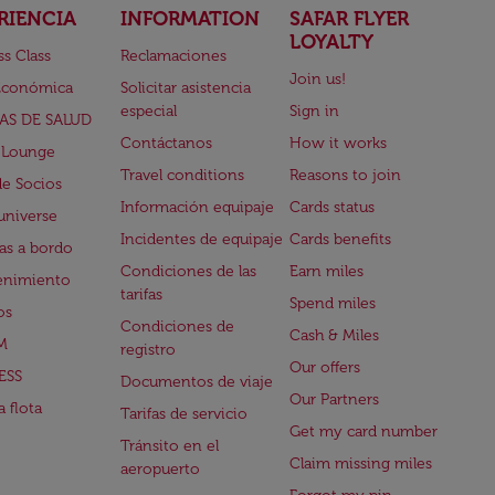
RIENCIA
INFORMATION
SAFAR FLYER
LOYALTY
ss Class
Reclamaciones
Join us!
Económica
Solicitar asistencia
especial
Sign in
AS DE SALUD
Contáctanos
How it works
 Lounge
Travel conditions
Reasons to join
de Socios
Información equipaje
Cards status
universe
Incidentes de equipaje
Cards benefits
s a bordo
Condiciones de las
Earn miles
enimiento
tarifas
Spend miles
os
Condiciones de
Cash & Miles
M
registro
Our offers
ESS
Documentos de viaje
Our Partners
 flota
Tarifas de servicio
Get my card number
Tránsito en el
Claim missing miles
aeropuerto