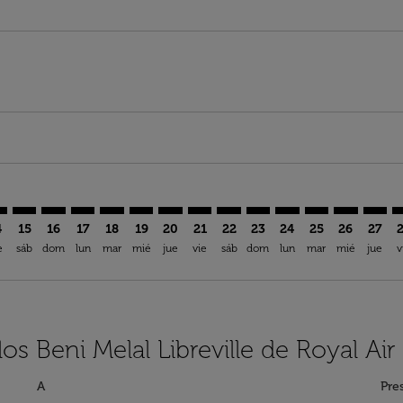
imer. Encuentre Ofertas
sclaimer. Encuentre Ofertas
rs-disclaimer. Encuentre Ofertas
offers-disclaimer. Encuentre Ofertas
iew-offers-disclaimer. Encuentre Ofertas
mp-view-offers-disclaimer. Encuentre Ofertas
V: cmp-view-offers-disclaimer. Encuentre Ofertas
M–LBV: cmp-view-offers-disclaimer. Encuentre Ofertas
BEM–LBV: cmp-view-offers-disclaimer. Encuentre Ofertas
BEM–LBV: cmp-view-offers-disclaimer. Encuentre Ofe
BEM–LBV: cmp-view-offers-disclaimer. Encuentre
BEM–LBV: cmp-view-offers-disclaimer. Encue
BEM–LBV: cmp-view-offers-disclaimer. E
BEM–LBV: cmp-view-offers-disclaime
BEM–LBV: cmp-view-offers-discl
BEM–LBV: cmp-view-offers-d
BEM–LBV: cmp-view-offe
BEM–LBV: cmp-view-
BEM–LBV: cmp-
BEM–LBV: 
BEM–L
B
4
15
16
17
18
19
20
21
22
23
24
25
26
27
e
sáb
dom
lun
mar
mié
jue
vie
sáb
dom
lun
mar
mié
jue
v
os Beni Melal Libreville de Royal Ai
A
Pre