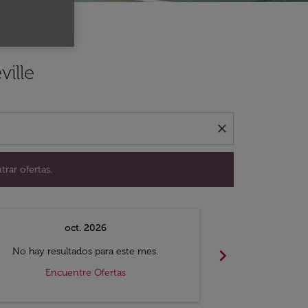
ación para encontrar ofertas.
ville
close
trar ofertas.
oct. 2026
n
chevron_right
No hay resultados para este mes.
No hay resul
Encuentre Ofertas
Encue