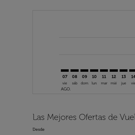
Displaying fares for agosto-2026
BEM–LBV: cmp-view-offers-discla
BEM–LBV: cmp-view-offers-di
BEM–LBV: cmp-view-offe
BEM–LBV: cmp-view-
BEM–LBV: cmp-v
BEM–LBV: c
BEM–LB
BE
07
08
09
10
11
12
13
1
vie
sáb
dom
lun
mar
mié
jue
vi
AGO.
Las Mejores Ofertas de Vuel
Desde