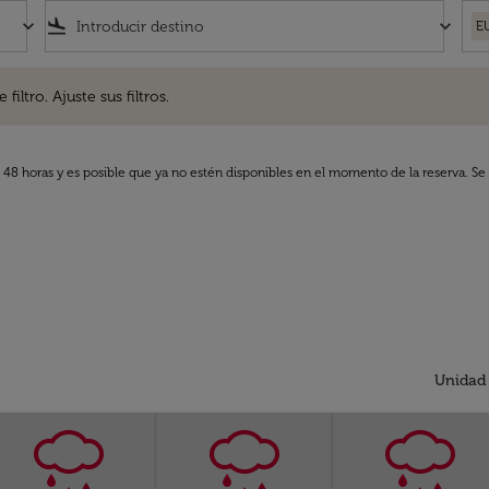
keyboard_arrow_down
flight_land
keyboard_arrow_down
E
. Ajuste sus filtros.
iltro. Ajuste sus filtros.
s 48 horas y es posible que ya no estén disponibles en el momento de la reserva. Se 
Unidad