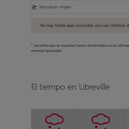
flight_takeoff
No hay tarifas que coincidan con sus criterios de filtro
No hay tarifas que coincidan con sus criterios de f
* Las tarifas que se muestran fueron recolectadas en las última
servicios opcionales.
El tiempo en Libreville