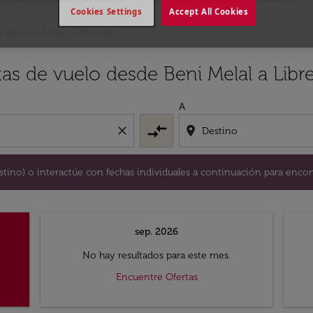
Cookies Settings
Accept All Cookies
 de Beni Melal a Libreville
y / o destino) o interactúe con fechas individuales a continu
as de vuelo desde Beni Melal a Libre
A
compare_arrows
close
location_on
destino) o interactúe con fechas individuales a continuación para encon
sep. 2026
No hay resultados para este mes.
Encuentre Ofertas