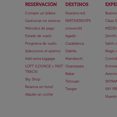
RESERVACIÓN
DESTINOS
EXPE
Compre un billete
Nuestra red
Busine
Gestionar mi reserva
PARTNERSHIPS
Clase 
Métodos de pago
oneworld
MEDID
Estado de vuelo
Agadir
Zenith
Programa de vuelo
Casablanca
Salón 
Seleccione el asiento
Dakhla
Magic 
Add extra luggage
Marrakech
Comida
LOFT (LOUNGE + FAST
Ouarzazate
Entret
TRACK)
Rabat
Asient
Sky Shop
Tétouan
SKYRA
Reserva un hotel
Tanger
SKY PR
Alquile un coche
Nuestra