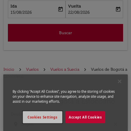
Ida
Vuelta
today
today
fc-booking-departure-date-aria-label
fc-booking-return-date-aria-label
15/08/2026
22/08/2026
Buscar
Inicio
Vuelos
Vuelos a Suecia
Vuelos de Bogotá a
Estocolmo
Encuentre las mejores ofertas de
Por favor, intente actualizar su ruta (origen y / o dest
By clicking “Accept All Cookies”, you agree to the storing of cookies
on your device to enhance site navigation, analyze site usage, and
vuelo desde Bogotá a Estocolmo
assist in our marketing efforts.
Desde
Cookies Settings
Accept All Cookies
location_on
close