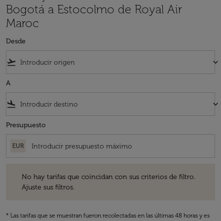
Bogotá a Estocolmo de Royal Air
Maroc
Desde
flight_takeoff
keyboard_arrow_down
A
flight_land
keyboard_arrow_down
Presupuesto
EUR
No hay tarifas que coincidan con sus criterios de filtro. Ajuste sus fil
No hay tarifas que coincidan con sus criterios de filtro.
Ajuste sus filtros.
* Las tarifas que se muestran fueron recolectadas en las últimas 48 horas y es