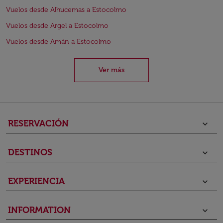
Vuelos desde Alhucemas a Estocolmo
Vuelos desde Argel a Estocolmo
Vuelos desde Amán a Estocolmo
Ver más
RESERVACIÓN
keyboard_arrow_down
DESTINOS
keyboard_arrow_down
EXPERIENCIA
keyboard_arrow_down
INFORMATION
keyboard_arrow_down