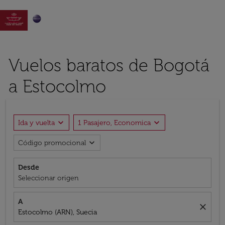

Vuelos baratos de Bogotá
a Estocolmo
expand_more
expand_more
Ida y vuelta
1 Pasajero, Economica
expand_more
Código promocional
Desde
Seleccionar origen
A
close
Estocolmo (ARN), Suecia