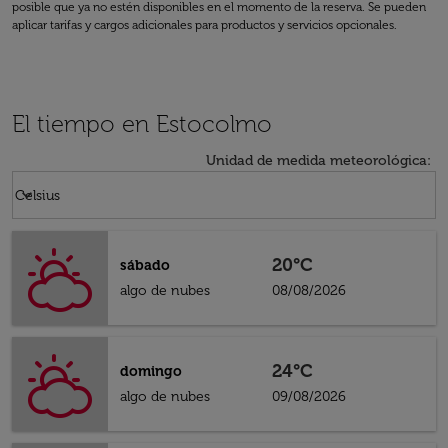
posible que ya no estén disponibles en el momento de la reserva. Se pueden
aplicar tarifas y cargos adicionales para productos y servicios opcionales.
El tiempo en Estocolmo
Unidad de medida meteorológica
:
Weather unit option Celsius Selected
keyboard_arrow_down
Celsius
20°C
sábado
algo de nubes
08/08/2026
24°C
domingo
algo de nubes
09/08/2026