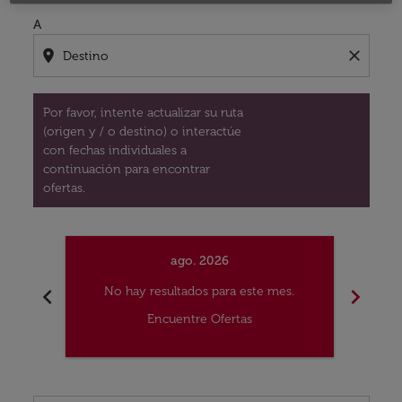
A
location_on
close
Por favor, intente actualizar su ruta
(origen y / o destino) o interactúe
con fechas individuales a
continuación para encontrar
ofertas.
ago. 2026
chevron_left
chevron_right
No hay resultados para este mes.
No
Encuentre Ofertas