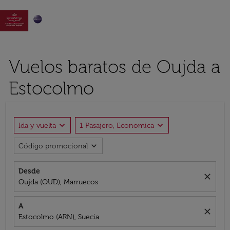

Vuelos baratos de Oujda a
Estocolmo
expand_more
expand_more
Ida y vuelta
1 Pasajero, Economica
expand_more
Código promocional
Desde
close
Oujda (OUD), Marruecos
A
close
Estocolmo (ARN), Suecia