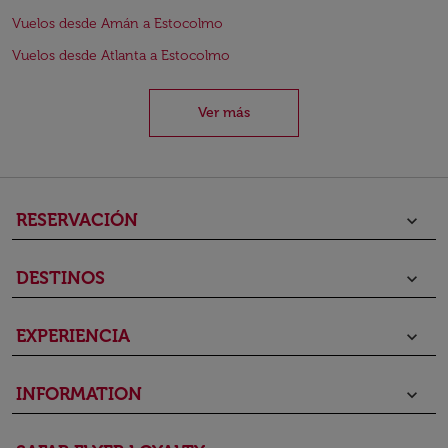
Vuelos desde Amán a Estocolmo
Vuelos desde Atlanta a Estocolmo
Ver más
RESERVACIÓN
keyboard_arrow_down
DESTINOS
keyboard_arrow_down
EXPERIENCIA
keyboard_arrow_down
INFORMATION
keyboard_arrow_down