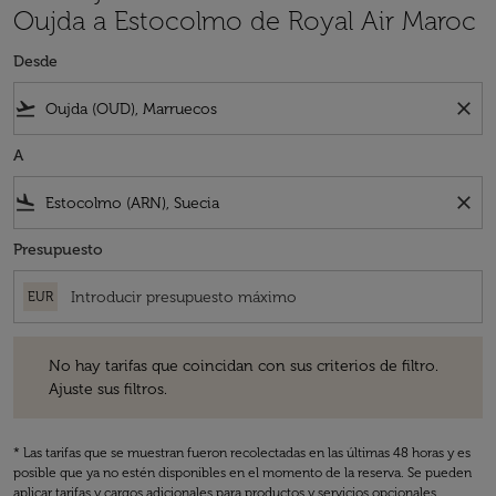
Oujda a Estocolmo de Royal Air Maroc
Desde
flight_takeoff
close
A
flight_land
close
Presupuesto
EUR
No hay tarifas que coincidan con sus criterios de filtro. Ajuste sus fil
No hay tarifas que coincidan con sus criterios de filtro.
Ajuste sus filtros.
* Las tarifas que se muestran fueron recolectadas en las últimas 48 horas y es
posible que ya no estén disponibles en el momento de la reserva. Se pueden
aplicar tarifas y cargos adicionales para productos y servicios opcionales.