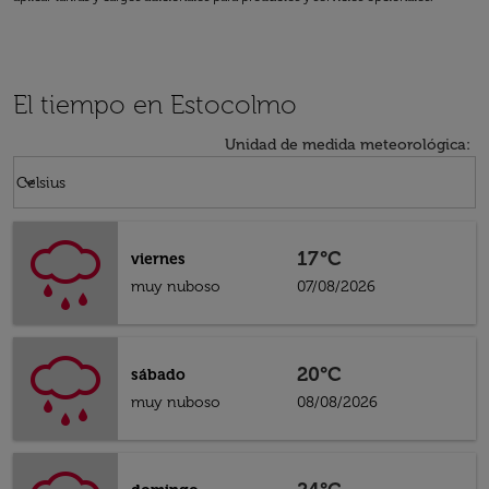
El tiempo en Estocolmo
Unidad de medida meteorológica
:
Weather unit option Celsius Selected
keyboard_arrow_down
Celsius
17°C
viernes
muy nuboso
07/08/2026
20°C
sábado
muy nuboso
08/08/2026