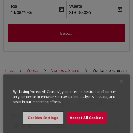
Ida
Vuelta
today
today
fc-booking-departure-date-aria-label
fc-booking-return-date-aria-label
14/08/2026
21/08/2026
Buscar
Inicio
Vuelos
Vuelos a Suecia
Vuelos de Oujda a
Estocolmo
By clicking “Accept All Cookies”, you agree to the storing of cookies
Encuentre las mejores ofertas de
Por favor, intente actualizar su ruta (origen y / o dest
on your device to enhance site navigation, analyze site usage, and
vuelo desde Oujda a Estocolmo
assist in our marketing efforts.
Desde
Cookies Settings
Accept All Cookies
location_on
close