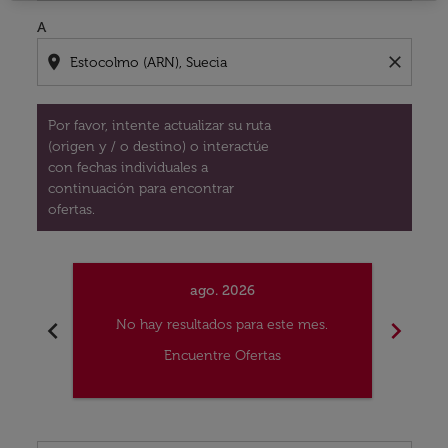
A
location_on
close
Por favor, intente actualizar su ruta
(origen y / o destino) o interactúe
con fechas individuales a
continuación para encontrar
ofertas.
ago. 2026
chevron_left
chevron_right
No hay resultados para este mes.
No
Encuentre Ofertas