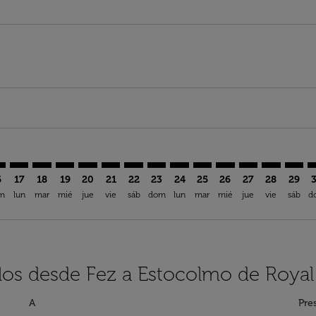
imer. Encuentre Ofertas
sclaimer. Encuentre Ofertas
s-disclaimer. Encuentre Ofertas
ffers-disclaimer. Encuentre Ofertas
iew-offers-disclaimer. Encuentre Ofertas
mp-view-offers-disclaimer. Encuentre Ofertas
N: cmp-view-offers-disclaimer. Encuentre Ofertas
Z–ARN: cmp-view-offers-disclaimer. Encuentre Ofertas
FEZ–ARN: cmp-view-offers-disclaimer. Encuentre Ofertas
FEZ–ARN: cmp-view-offers-disclaimer. Encuentre Ofer
FEZ–ARN: cmp-view-offers-disclaimer. Encuentre 
FEZ–ARN: cmp-view-offers-disclaimer. Encuen
FEZ–ARN: cmp-view-offers-disclaimer. E
FEZ–ARN: cmp-view-offers-disclaime
FEZ–ARN: cmp-view-offers-discl
FEZ–ARN: cmp-view-offers-d
FEZ–ARN: cmp-view-offe
FEZ–ARN: cmp-view-
FEZ–ARN: cmp-v
FEZ–ARN: 
FEZ–A
F
6
17
18
19
20
21
22
23
24
25
26
27
28
29
m
lun
mar
mié
jue
vie
sáb
dom
lun
mar
mié
jue
vie
sáb
d
los desde Fez a Estocolmo de Royal
A
Pre