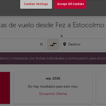
Cookies Settings
Accept All Cookies
s de Fez a Estocolmo
y / o destino) o interactúe con fechas individuales a continu
tas de vuelo desde Fez a Estocolmo
A
compare_arrows
close
location_on
destino) o interactúe con fechas individuales a continuación para encon
sep. 2026
No hay resultados para este mes.
Encuentre Ofertas