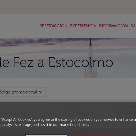
keyboard_arrow_down
keyboard_arrow_down
keyboard_arrow_down
RESERVACIÓN
EXPERIENCIA
INFORMACIÓN
SA
de Fez a Estocolmo
expand_more
ódigo promocional
Ida
Vuel
today
fc-booking-departure-date-aria-l
fc-bo
16/08/2026
23/0
g “Accept All Cookies”, you agree to the storing of cookies on your device to enhance si
, analyze site usage, and assist in our marketing efforts.