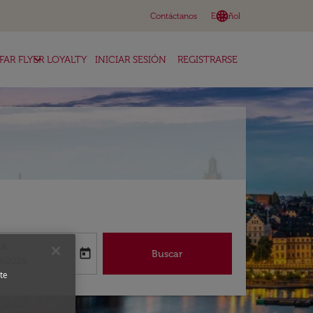
language
keyboard_arrow_down
Contáctanos
Español
keyboard_arrow_down
FAR FLYER LOYALTY
INICIAR SESIÓN
REGISTRARSE
ta
today
Buscar
abel
oking-return-date-aria-label
8/2026
te