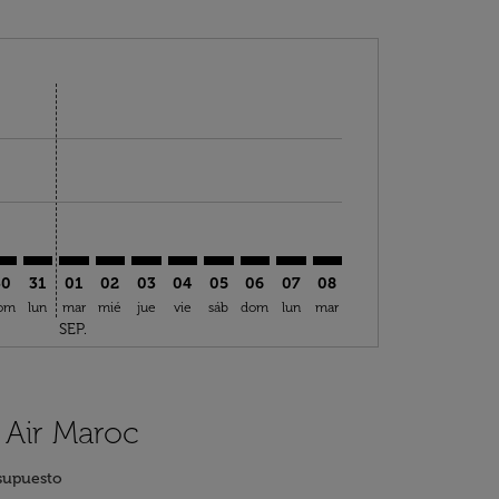
tas
Ofertas
tre Ofertas
ncuentre Ofertas
r. Encuentre Ofertas
aimer. Encuentre Ofertas
isclaimer. Encuentre Ofertas
rs-disclaimer. Encuentre Ofertas
offers-disclaimer. Encuentre Ofertas
iew-offers-disclaimer. Encuentre Ofertas
cmp-view-offers-disclaimer. Encuentre Ofertas
RN: cmp-view-offers-disclaimer. Encuentre Ofertas
EZ–ARN: cmp-view-offers-disclaimer. Encuentre Ofertas
FEZ–ARN: cmp-view-offers-disclaimer. Encuentre Ofertas
FEZ–ARN: cmp-view-offers-disclaimer. Encuentre Ofe
FEZ–ARN: cmp-view-offers-disclaimer. Encuentre
FEZ–ARN: cmp-view-offers-disclaimer. Encue
FEZ–ARN: cmp-view-offers-disclaimer. E
FEZ–ARN: cmp-view-offers-disclaim
FEZ–ARN: cmp-view-offers-disc
FEZ–ARN: cmp-view-offers-
FEZ–ARN: cmp-view-off
30
31
01
02
03
04
05
06
07
08
om
lun
mar
mié
jue
vie
sáb
dom
lun
mar
SEP.
 Air Maroc
supuesto