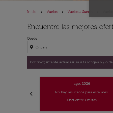
Inicio
Vuelos
Vuelos a Suecia
Vuelo
Por favor, intente actualizar su ruta (origen 
Encuentre las mejores ofer
Desde
location_on
Por favor, intente actualizar su ruta (origen y / o 
ago. 2026
chevron_left
No hay resultados para este mes.
Encuentre Ofertas