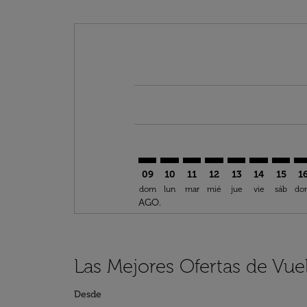
Displaying fares for agosto-2026
FEZ–ARN: cmp-view-offers-discla
FEZ–ARN: cmp-view-offers-di
FEZ–ARN: cmp-view-offer
FEZ–ARN: cmp-view-o
FEZ–ARN: cmp-v
FEZ–ARN: c
FEZ–AR
FE
09
10
11
12
13
14
15
1
dom
lun
mar
mié
jue
vie
sáb
do
AGO.
Las Mejores Ofertas de Vue
Desde