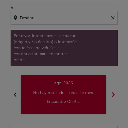
A
location_on
close
Por favor, intente actualizar su ruta
(origen y / o destino) o interactúe
con fechas individuales a
continuación para encontrar
ofertas.
ago. 2026
chevron_left
chevron_right
No hay resultados para este mes.
No
Encuentre Ofertas