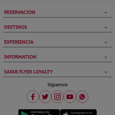
RESERVACIÓN
keyboard_arrow_down
DESTINOS
keyboard_arrow_down
EXPERIENCIA
keyboard_arrow_down
INFORMATION
keyboard_arrow_down
SAFAR FLYER LOYALTY
keyboard_arrow_down
Síguenos