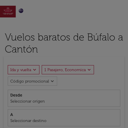

Vuelos baratos de Búfalo a
Cantón
expand_more
expand_more
Ida y vuelta
1 Pasajero, Economica
expand_more
Código promocional
Desde
Seleccionar origen
A
Seleccionar destino