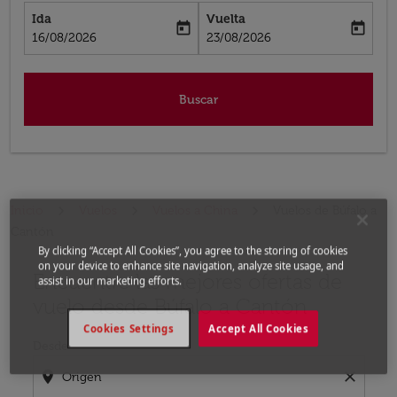
Ida
Vuelta
today
today
fc-booking-departure-date-aria-label
fc-booking-return-date-aria-label
16/08/2026
23/08/2026
Buscar
Inicio
Vuelos
Vuelos a China
Vuelos de Búfalo a
Cantón
By clicking “Accept All Cookies”, you agree to the storing of cookies
on your device to enhance site navigation, analyze site usage, and
Encuentre las mejores ofertas de
Por favor, intente actualizar su ruta (origen y / o dest
assist in our marketing efforts.
vuelo desde Búfalo a Cantón
Cookies Settings
Accept All Cookies
Desde
location_on
close