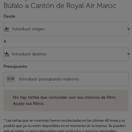
Búfalo a Cantón de Royal Air Maroc
Desde
flight_takeoff
keyboard_arrow_down
A
flight_land
keyboard_arrow_down
Presupuesto
EUR
No hay tarifas que coincidan con sus criterios de filtro. Ajuste sus fil
No hay tarifas que coincidan con sus criterios de filtro.
Ajuste sus filtros.
* Las tarifas que se muestran fueron recolectadas en las últimas 48 horas y es
posible que ya no estén disponibles en el momento de la reserva. Se pueden
aplicar tarifas y cargos adicionales para productos y servicios opcionales.