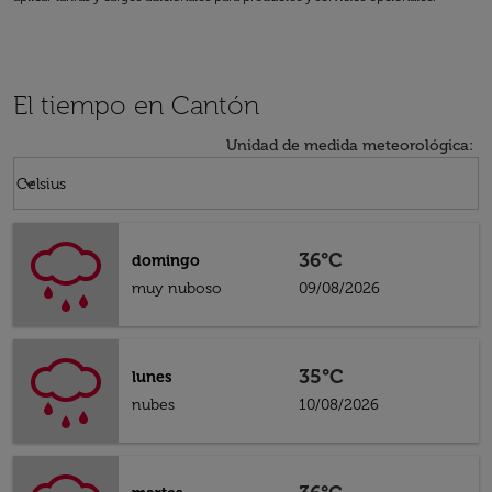
El tiempo en Cantón
Unidad de medida meteorológica
:
Weather unit option Celsius Selected
keyboard_arrow_down
Celsius
36°C
domingo
muy nuboso
09/08/2026
35°C
lunes
nubes
10/08/2026