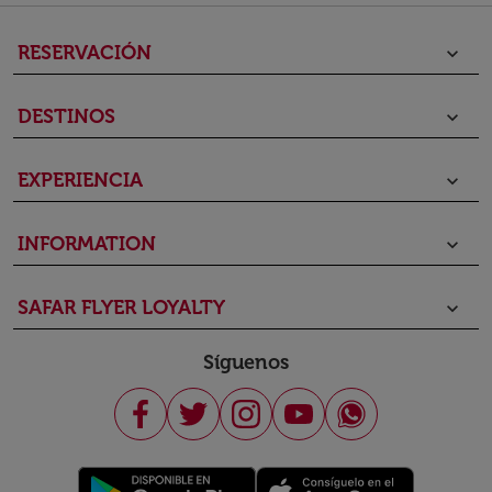
RESERVACIÓN
keyboard_arrow_down
DESTINOS
keyboard_arrow_down
EXPERIENCIA
keyboard_arrow_down
INFORMATION
keyboard_arrow_down
SAFAR FLYER LOYALTY
keyboard_arrow_down
Síguenos