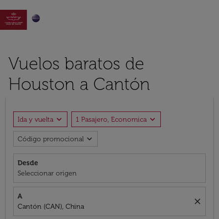

Vuelos baratos de
Houston a Cantón
expand_more
expand_more
Ida y vuelta
1 Pasajero, Economica
expand_more
Código promocional
Desde
Seleccionar origen
A
close
Cantón (CAN), China