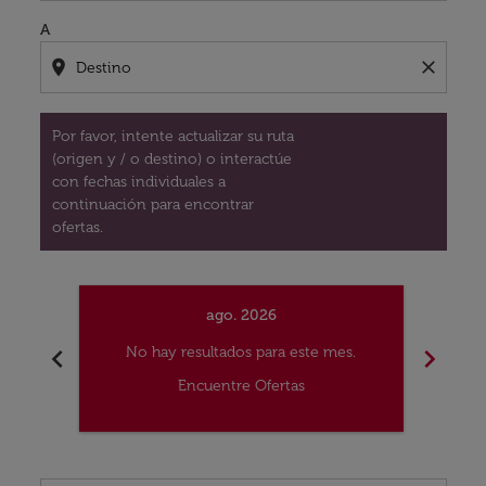
A
location_on
close
Por favor, intente actualizar su ruta
(origen y / o destino) o interactúe
con fechas individuales a
continuación para encontrar
ofertas.
ago. 2026
chevron_left
chevron_right
No hay resultados para este mes.
No
Encuentre Ofertas