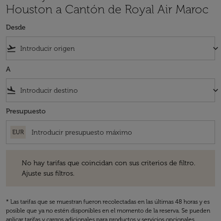
Houston a Cantón de Royal Air Maroc
Desde
flight_takeoff
keyboard_arrow_down
A
flight_land
keyboard_arrow_down
Presupuesto
EUR
No hay tarifas que coincidan con sus criterios de filtro. Ajuste sus fil
No hay tarifas que coincidan con sus criterios de filtro.
Ajuste sus filtros.
* Las tarifas que se muestran fueron recolectadas en las últimas 48 horas y es
posible que ya no estén disponibles en el momento de la reserva. Se pueden
aplicar tarifas y cargos adicionales para productos y servicios opcionales.