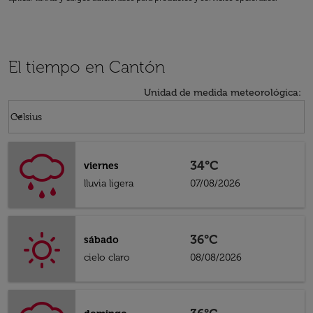
El tiempo en Cantón
Unidad de medida meteorológica
:
Weather unit option Celsius Selected
keyboard_arrow_down
Celsius
34°C
viernes
lluvia ligera
07/08/2026
36°C
sábado
cielo claro
08/08/2026