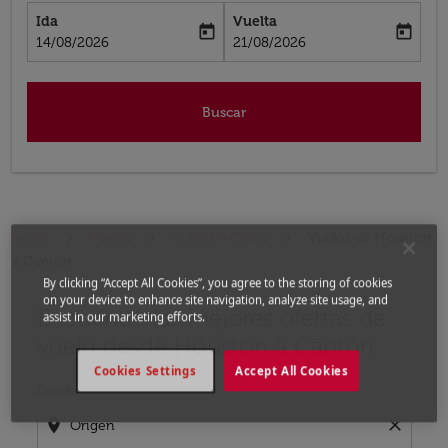
Ida
Vuelta
today
today
fc-booking-departure-date-aria-label
fc-booking-return-date-aria-label
14/08/2026
21/08/2026
Buscar
Inicio
Vuelos
Vuelos a China
Vuelos de Houston
a Cantón
By clicking “Accept All Cookies”, you agree to the storing of cookies
on your device to enhance site navigation, analyze site usage, and
Encuentre las mejores ofertas de
Por favor, intente actualizar su ruta (origen y / o dest
assist in our marketing efforts.
vuelo desde Houston a Cantón
Cookies Settings
Accept All Cookies
Desde
location_on
close