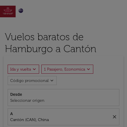

Vuelos baratos de
Hamburgo a Cantón
expand_more
expand_more
Ida y vuelta
1 Pasajero, Economica
expand_more
Código promocional
Desde
Seleccionar origen
A
close
Cantón (CAN), China