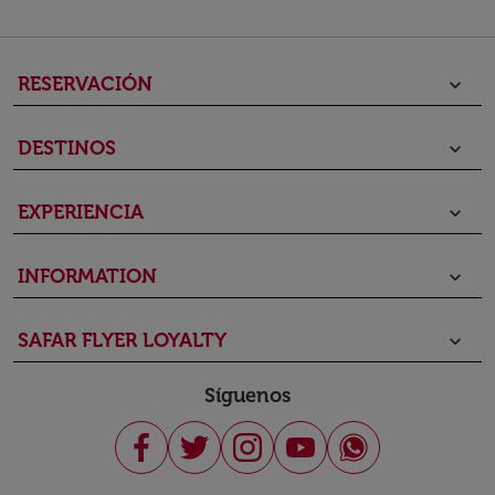
RESERVACIÓN
keyboard_arrow_down
DESTINOS
keyboard_arrow_down
EXPERIENCIA
keyboard_arrow_down
INFORMATION
keyboard_arrow_down
SAFAR FLYER LOYALTY
keyboard_arrow_down
Síguenos