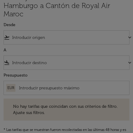
Hamburgo a Cantón de Royal Air
Maroc
Desde
flight_takeoff
keyboard_arrow_down
A
flight_land
keyboard_arrow_down
Presupuesto
EUR
No hay tarifas que coincidan con sus criterios de filtro. Ajuste sus fil
No hay tarifas que coincidan con sus criterios de filtro.
Ajuste sus filtros.
* Las tarifas que se muestran fueron recolectadas en las últimas 48 horas y es