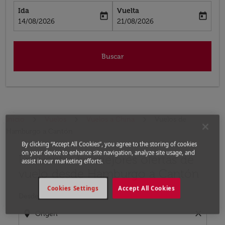
Ida
Vuelta
today
today
fc-booking-departure-date-aria-label
fc-booking-return-date-aria-label
14/08/2026
21/08/2026
Buscar
Inicio
Vuelos
Vuelos a China
Vuelos de
Hamburgo a Cantón
By clicking “Accept All Cookies”, you agree to the storing of cookies
on your device to enhance site navigation, analyze site usage, and
Encuentre las mejores ofertas de
Por favor, intente actualizar su ruta (origen y / o dest
assist in our marketing efforts.
vuelo desde Hamburgo a Cantón
Cookies Settings
Accept All Cookies
Desde
location_on
close