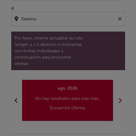
A
location_on
close
Por favor, intente actualizar su ruta
(origen y / o destino) o interactúe
con fechas individuales a
continuación para encontrar
ofertas.
ago. 2026
chevron_left
chevron_right
No hay resultados para este mes.
No
Encuentre Ofertas