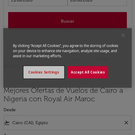
13/08/2026
20/08/2026
Buscar
By clicking “Accept All Cookies”, you agree to the storing of cookies
on your device to enhance site navigation, analyze site usage, and
assist in our marketing efforts.
Inicio
Vuelos
Vuelos a Nigeria
Vuelos
de Cairo a Nigeria
Cookies Settings
Accept All Cookies
Mejores Ofertas de Vuelos de Cairo a
Nigeria con Royal Air Maroc
Desde
flight_takeoff
close