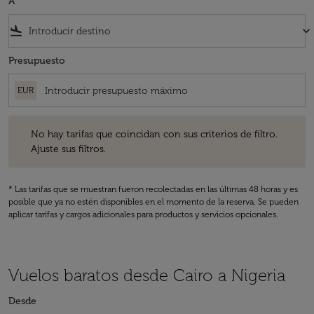
A
flight_land
keyboard_arrow_down
Presupuesto
EUR
No hay tarifas que coincidan con sus criterios de filtro. Ajuste sus fil
No hay tarifas que coincidan con sus criterios de filtro.
Ajuste sus filtros.
* Las tarifas que se muestran fueron recolectadas en las últimas 48 horas y es
posible que ya no estén disponibles en el momento de la reserva. Se pueden
aplicar tarifas y cargos adicionales para productos y servicios opcionales.
Vuelos baratos desde Cairo a Nigeria
Desde