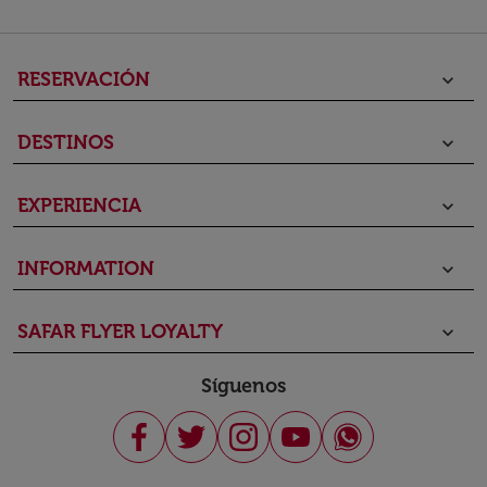
RESERVACIÓN
keyboard_arrow_down
DESTINOS
keyboard_arrow_down
EXPERIENCIA
keyboard_arrow_down
INFORMATION
keyboard_arrow_down
SAFAR FLYER LOYALTY
keyboard_arrow_down
Síguenos