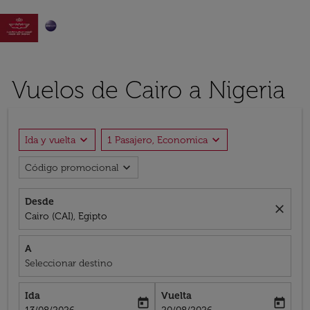

Vuelos de Cairo a Nigeria
expand_more
expand_more
Ida y vuelta
1 Pasajero, Economica
expand_more
Código promocional
Desde
close
Cairo (CAI), Egipto
A
Seleccionar destino
Ida
Vuelta
today
today
fc-booking-departure-date-aria-label
fc-booking-return-date-aria-label