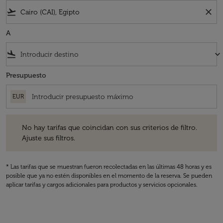
flight_takeoff
close
A
flight_land
keyboard_arrow_down
Presupuesto
EUR
No hay tarifas que coincidan con sus criterios de filtro. Ajuste sus fil
No hay tarifas que coincidan con sus criterios de filtro.
Ajuste sus filtros.
* Las tarifas que se muestran fueron recolectadas en las últimas 48 horas y es
posible que ya no estén disponibles en el momento de la reserva. Se pueden
aplicar tarifas y cargos adicionales para productos y servicios opcionales.