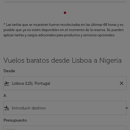
Mostrando cmp-pagination-s
* Las tarifas que se muestran fueron recolectadas en las últimas 48 horas y es
posible que ya no estén disponibles en el momento de la reserva. Se pueden
aplicar tarifas y cargos adicionales para productos y servicios opcionales.
Vuelos baratos desde Lisboa a Nigeria
Desde
flight_takeoff
close
A
flight_land
keyboard_arrow_down
Presupuesto