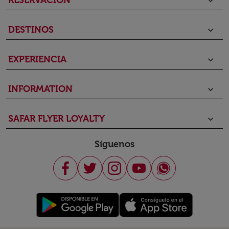
RESERVACIÓN
keyboard_arrow_down
DESTINOS
keyboard_arrow_down
EXPERIENCIA
keyboard_arrow_down
INFORMATION
keyboard_arrow_down
SAFAR FLYER LOYALTY
keyboard_arrow_down
Síguenos