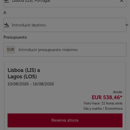
flight_takeoff
close
A
flight_land
keyboard_arrow_down
Presupuesto
EUR
Lisboa (LIS)
a
Lagos (LOS)
10/08/2026 - 16/08/2026
desde
EUR 538,46
*
Visto hace: 11 horas atrás
Ida y vuelta
/
Económica
Reserva ahora