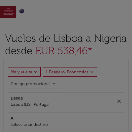

Vuelos de Lisboa a Nigeria
desde
EUR 538,46*
expand_more
expand_more
Ida y vuelta
1 Pasajero, Economica
expand_more
Código promocional
Desde
close
Lisboa (LIS), Portugal
A
Seleccionar destino