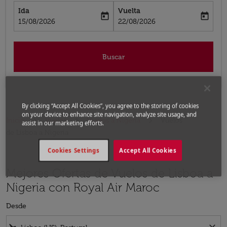
Ida
Vuelta
today
today
fc-booking-departure-date-aria-label
fc-booking-return-date-aria-label
15/08/2026
22/08/2026
Buscar
By clicking “Accept All Cookies”, you agree to the storing of cookies
on your device to enhance site navigation, analyze site usage, and
Inicio
Vuelos
Vuelos a Nigeria
Vuelos
assist in our marketing efforts.
de Lisboa a Nigeria
Cookies Settings
Accept All Cookies
Mejores Ofertas de Vuelos de Lisboa a
Nigeria con Royal Air Maroc
Desde