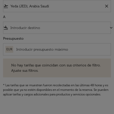
flight_takeoff
close
A
flight_land
keyboard_arrow_down
Presupuesto
EUR
No hay tarifas que coincidan con sus criterios de filtro. Ajuste sus fil
No hay tarifas que coincidan con sus criterios de filtro.
Ajuste sus filtros.
* Las tarifas que se muestran fueron recolectadas en las últimas 48 horas y es
posible que ya no estén disponibles en el momento de la reserva. Se pueden
aplicar tarifas y cargos adicionales para productos y servicios opcionales.