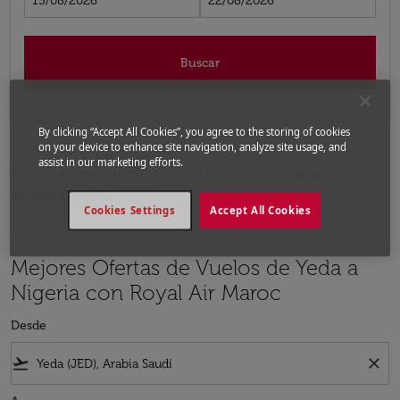
15/08/2026
22/08/2026
Buscar
By clicking “Accept All Cookies”, you agree to the storing of cookies
on your device to enhance site navigation, analyze site usage, and
assist in our marketing efforts.
Inicio
Vuelos
Vuelos a Nigeria
Vuelos
de Yeda a Nigeria
Cookies Settings
Accept All Cookies
Mejores Ofertas de Vuelos de Yeda a
Nigeria con Royal Air Maroc
Desde
flight_takeoff
close