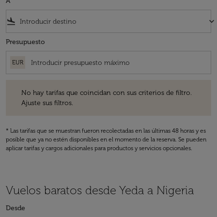
A
flight_land
keyboard_arrow_down
Presupuesto
EUR
No hay tarifas que coincidan con sus criterios de filtro. Ajuste sus fil
No hay tarifas que coincidan con sus criterios de filtro.
Ajuste sus filtros.
* Las tarifas que se muestran fueron recolectadas en las últimas 48 horas y es
posible que ya no estén disponibles en el momento de la reserva. Se pueden
aplicar tarifas y cargos adicionales para productos y servicios opcionales.
Vuelos baratos desde Yeda a Nigeria
Desde