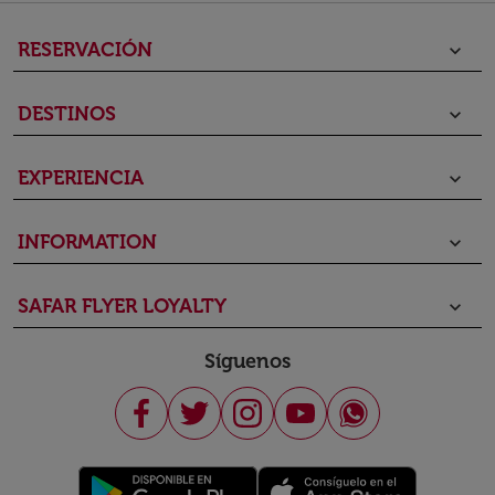
RESERVACIÓN
keyboard_arrow_down
DESTINOS
keyboard_arrow_down
EXPERIENCIA
keyboard_arrow_down
INFORMATION
keyboard_arrow_down
SAFAR FLYER LOYALTY
keyboard_arrow_down
Síguenos