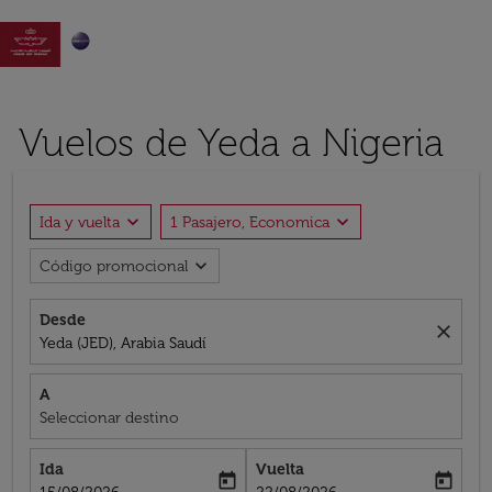

Vuelos de Yeda a Nigeria
expand_more
expand_more
Ida y vuelta
1 Pasajero, Economica
expand_more
Código promocional
Desde
close
Yeda (JED), Arabia Saudí
A
Seleccionar destino
Ida
Vuelta
today
today
fc-booking-departure-date-aria-label
fc-booking-return-date-aria-label