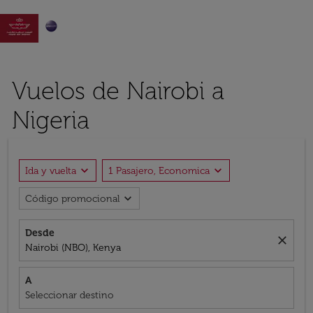

Vuelos de Nairobi a
Nigeria
expand_more
expand_more
Ida y vuelta
1 Pasajero, Economica
expand_more
Código promocional
Desde
close
Nairobi (NBO), Kenya
A
Seleccionar destino