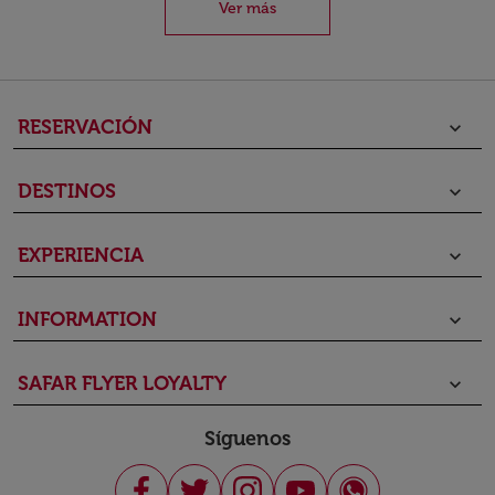
Ver más
RESERVACIÓN
keyboard_arrow_down
DESTINOS
keyboard_arrow_down
EXPERIENCIA
keyboard_arrow_down
INFORMATION
keyboard_arrow_down
SAFAR FLYER LOYALTY
keyboard_arrow_down
Síguenos