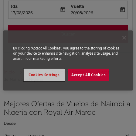
Ida
Vuelta
today
today
fc-booking-departure-date-aria-label
fc-booking-return-date-aria-label
13/08/2026
20/08/2026
Buscar
By clicking “Accept All Cookies”, you agree to the storing of cookies
on your device to enhance site navigation, analyze site usage, and
assist in our marketing efforts.
Inicio
Vuelos
Vuelos a Nigeria
Vuelos
Cookies Settings
Accept All Cookies
de Nairobi a Nigeria
Mejores Ofertas de Vuelos de Nairobi a
Nigeria con Royal Air Maroc
Desde