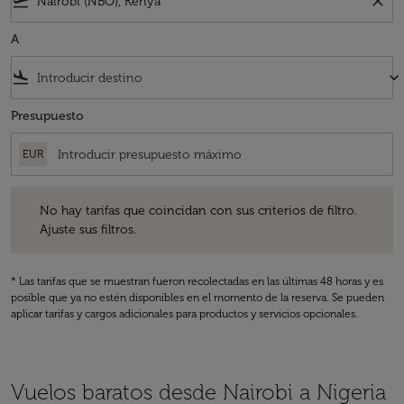
flight_takeoff
close
A
flight_land
keyboard_arrow_down
Presupuesto
EUR
No hay tarifas que coincidan con sus criterios de filtro. Ajuste sus fil
No hay tarifas que coincidan con sus criterios de filtro.
Ajuste sus filtros.
* Las tarifas que se muestran fueron recolectadas en las últimas 48 horas y es
posible que ya no estén disponibles en el momento de la reserva. Se pueden
aplicar tarifas y cargos adicionales para productos y servicios opcionales.
Vuelos baratos desde Nairobi a Nigeria