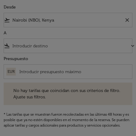
Desde
flight_takeoff
close
A
flight_land
keyboard_arrow_down
Presupuesto
EUR
No hay tarifas que coincidan con sus criterios de filtro. Ajuste sus fil
No hay tarifas que coincidan con sus criterios de filtro.
Ajuste sus filtros.
* Las tarifas que se muestran fueron recolectadas en las últimas 48 horas y es
posible que ya no estén disponibles en el momento de la reserva. Se pueden
aplicar tarifas y cargos adicionales para productos y servicios opcionales.