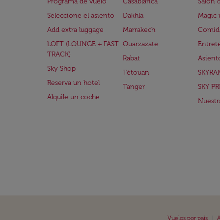
Programa de vuelo
Casablanca
Salón 
Seleccione el asiento
Dakhla
Magic 
Add extra luggage
Marrakech
Comida
LOFT (LOUNGE + FAST
Ouarzazate
Entret
TRACK)
Rabat
Asient
Sky Shop
Tétouan
SKYRA
Reserva un hotel
Tanger
SKY PR
Alquile un coche
Nuestra
|
Vuelos por país
A