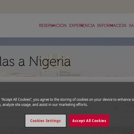
keyboard_arrow_down
keyboard_arrow_down
keyboard_arrow_down
RESERVACIÓN
EXPERIENCIA
INFORMACIÓN
SA
as a Nigeria
expand_more
ódigo promocional
g “Accept All Cookies”, you agree to the storing of cookies on your device to enhance si
, analyze site usage, and assist in our marketing efforts.
Ida
Vuel
today
fc-booking-departure-date-aria-l
fc-bo
15/08/2026
22/0
Cookies Settings
Accept All Cookies