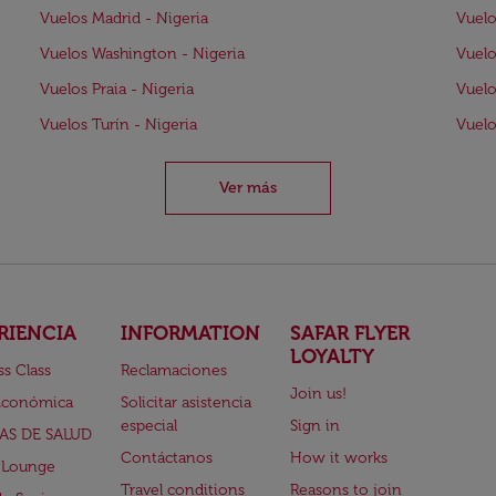
Vuelos Madrid - Nigeria
Vuelo
Vuelos Washington - Nigeria
Vuelo
Vuelos Praia - Nigeria
Vuelo
Vuelos Turín - Nigeria
Vuelo
Ver más
RIENCIA
INFORMATION
SAFAR FLYER
LOYALTY
ss Class
Reclamaciones
Join us!
Económica
Solicitar asistencia
especial
Sign in
AS DE SALUD
Contáctanos
How it works
 Lounge
Travel conditions
Reasons to join