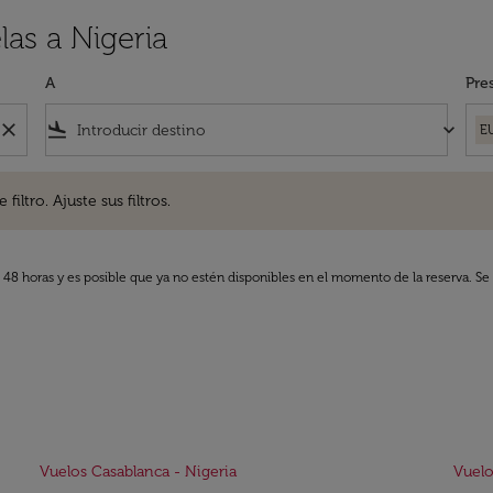
las a Nigeria
A
Pre
close
flight_land
keyboard_arrow_down
E
. Ajuste sus filtros.
iltro. Ajuste sus filtros.
s 48 horas y es posible que ya no estén disponibles en el momento de la reserva. Se 
Vuelos Casablanca - Nigeria
Vuelo