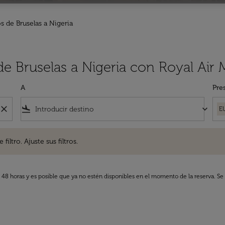
s de Bruselas a Nigeria
de Bruselas a Nigeria con Royal Air
A
Pre
close
flight_land
keyboard_arrow_down
E
. Ajuste sus filtros.
iltro. Ajuste sus filtros.
s 48 horas y es posible que ya no estén disponibles en el momento de la reserva. Se 