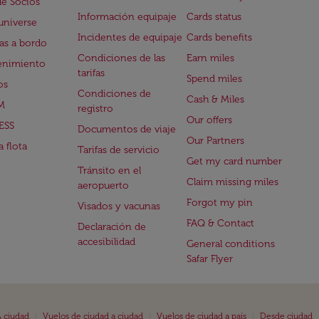
de Socios
Información equipaje
Cards status
universe
Incidentes de equipaje
Cards benefits
s a bordo
Condiciones de las
Earn miles
enimiento
tarifas
Spend miles
os
Condiciones de
Cash & Miles
M
registro
Our offers
ESS
Documentos de viaje
Our Partners
 flota
Tarifas de servicio
Get my card number
Tránsito en el
Claim missing miles
aeropuerto
Forgot my pin
Visados y vacunas
FAQ & Contact
Declaración de
accesibilidad
General conditions
Safar Flyer
|
|
|
 ciudad
Vuelos de ciudad a ciudad
Vuelos de ciudad a país
Desde ciudad