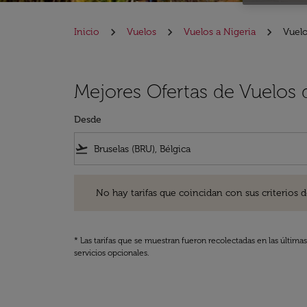
Inicio
Vuelos
Vuelos a Nigeria
Vuelo
Mejores Ofertas de Vuelos 
Desde
flight_takeoff
No hay tarifas que coincidan con sus criterios de filtro
No hay tarifas que coincidan con sus criterios de f
* Las tarifas que se muestran fueron recolectadas en las última
servicios opcionales.