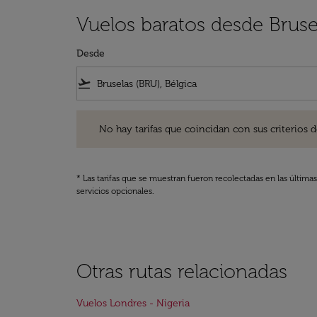
Vuelos baratos desde Bruse
Desde
flight_takeoff
No hay tarifas que coincidan con sus criterios de filtro
No hay tarifas que coincidan con sus criterios de f
* Las tarifas que se muestran fueron recolectadas en las última
servicios opcionales.
Otras rutas relacionadas
Vuelos Londres - Nigeria