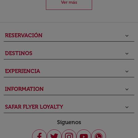
Ver más
RESERVACIÓN
keyboard_arrow_down
DESTINOS
keyboard_arrow_down
EXPERIENCIA
keyboard_arrow_down
INFORMATION
keyboard_arrow_down
SAFAR FLYER LOYALTY
keyboard_arrow_down
Síguenos