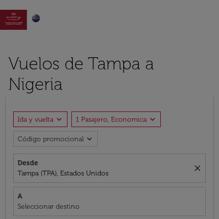

Vuelos de Tampa a
Nigeria
expand_more
expand_more
Ida y vuelta
1 Pasajero, Economica
expand_more
Código promocional
Desde
close
Tampa (TPA), Estados Unidos
A
Seleccionar destino