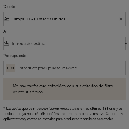
Desde
flight_takeoff
close
A
flight_land
keyboard_arrow_down
Presupuesto
EUR
No hay tarifas que coincidan con sus criterios de filtro. Ajuste sus fil
No hay tarifas que coincidan con sus criterios de filtro.
Ajuste sus filtros.
* Las tarifas que se muestran fueron recolectadas en las últimas 48 horas y es
posible que ya no estén disponibles en el momento de la reserva. Se pueden
aplicar tarifas y cargos adicionales para productos y servicios opcionales.