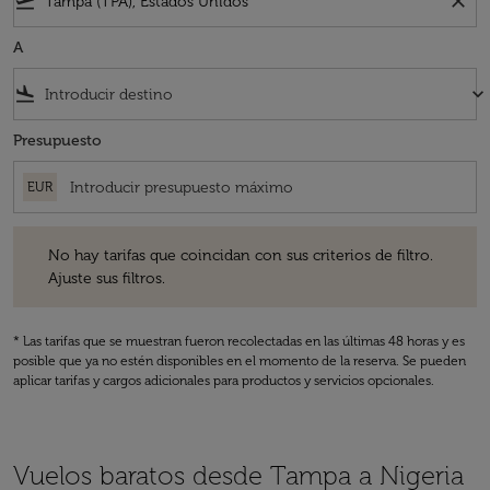
flight_takeoff
close
A
flight_land
keyboard_arrow_down
Presupuesto
EUR
No hay tarifas que coincidan con sus criterios de filtro. Ajuste sus fil
No hay tarifas que coincidan con sus criterios de filtro.
Ajuste sus filtros.
* Las tarifas que se muestran fueron recolectadas en las últimas 48 horas y es
posible que ya no estén disponibles en el momento de la reserva. Se pueden
aplicar tarifas y cargos adicionales para productos y servicios opcionales.
Vuelos baratos desde Tampa a Nigeria