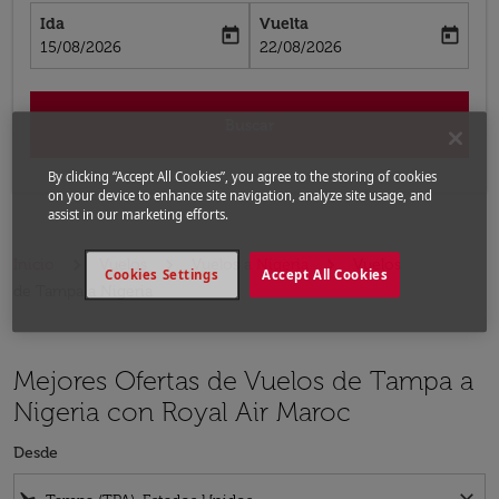
Ida
Vuelta
today
today
fc-booking-departure-date-aria-label
fc-booking-return-date-aria-label
15/08/2026
22/08/2026
Buscar
By clicking “Accept All Cookies”, you agree to the storing of cookies
on your device to enhance site navigation, analyze site usage, and
assist in our marketing efforts.
Inicio
Vuelos
Vuelos a Nigeria
Vuelos
Cookies Settings
Accept All Cookies
de Tampa a Nigeria
Mejores Ofertas de Vuelos de Tampa a
Nigeria con Royal Air Maroc
Desde