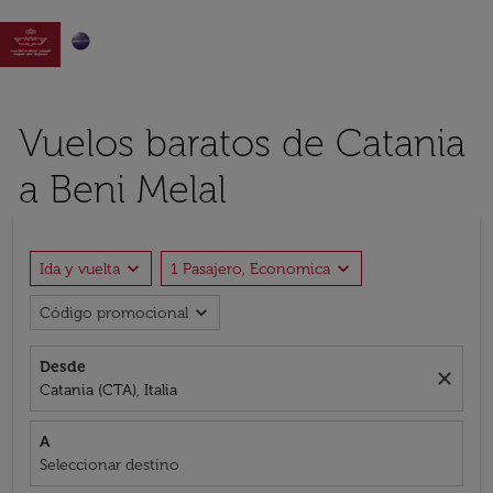

Vuelos baratos de Catania
a Beni Melal
expand_more
expand_more
Ida y vuelta
1 Pasajero, Economica
expand_more
Código promocional
Desde
close
Catania (CTA), Italia
A
Seleccionar destino