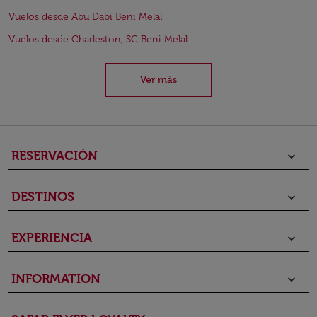
Vuelos desde Abu Dabi Beni Melal
Vuelos desde Charleston, SC Beni Melal
Ver más
RESERVACIÓN
keyboard_arrow_down
DESTINOS
keyboard_arrow_down
EXPERIENCIA
keyboard_arrow_down
INFORMATION
keyboard_arrow_down