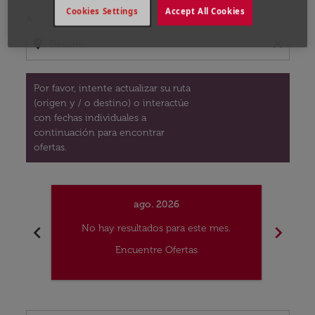
Cookies Settings
Accept All Cookies
A
location_on
close
Por favor, intente actualizar su ruta
(origen y / o destino) o interactúe
con fechas individuales a
continuación para encontrar
ofertas.
ago. 2026
chevron_left
chevron_right
No hay resultados para este mes.
No
Encuentre Ofertas