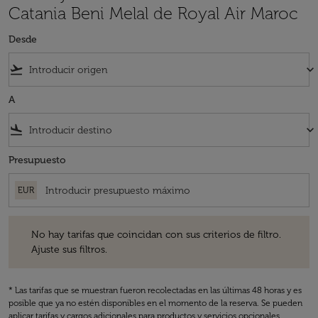
Catania Beni Melal de Royal Air Maroc
Desde
flight_takeoff
keyboard_arrow_down
A
flight_land
keyboard_arrow_down
Presupuesto
EUR
No hay tarifas que coincidan con sus criterios de filtro. Ajuste sus fil
No hay tarifas que coincidan con sus criterios de filtro.
Ajuste sus filtros.
* Las tarifas que se muestran fueron recolectadas en las últimas 48 horas y es
posible que ya no estén disponibles en el momento de la reserva. Se pueden
aplicar tarifas y cargos adicionales para productos y servicios opcionales.