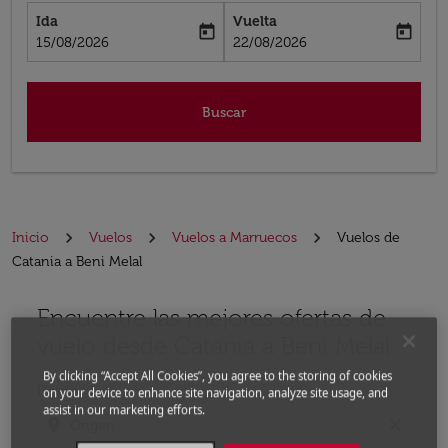
Ida
Vuelta
today
today
fc-booking-departure-date-aria-label
fc-booking-return-date-aria-label
15/08/2026
22/08/2026
Buscar
Inicio
Vuelos
Vuelos a Marruecos
Vuelos de
Catania a Beni Melal
Encuentre las mejores ofertas de
Por favor, intente actualizar su ruta (origen y / o dest
vuelo desde Catania a Beni Melal
By clicking “Accept All Cookies”, you agree to the storing of cookies
Desde
on your device to enhance site navigation, analyze site usage, and
assist in our marketing efforts.
location_on
close