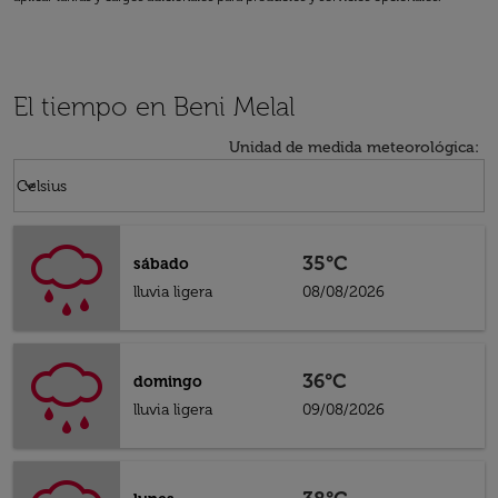
El tiempo en Beni Melal
Unidad de medida meteorológica
:
Weather unit option Celsius Selected
keyboard_arrow_down
Celsius
35°C
sábado
lluvia ligera
08/08/2026
36°C
domingo
lluvia ligera
09/08/2026