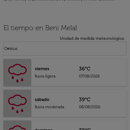
El tiempo en Beni Melal
Unidad de medida meteorológica
:
Weather unit option Celsius Selected
keyboard_arrow_down
Celsius
36°C
viernes
lluvia ligera
07/08/2026
39°C
sábado
lluvia moderada
08/08/2026