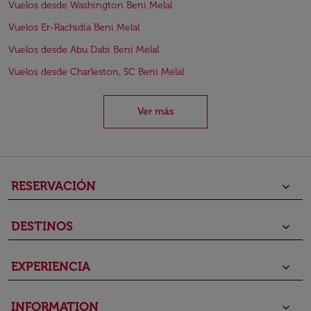
Vuelos desde Washington Beni Melal
Vuelos Er-Rachidía Beni Melal
Vuelos desde Abu Dabi Beni Melal
Vuelos desde Charleston, SC Beni Melal
Ver más
RESERVACIÓN
keyboard_arrow_down
DESTINOS
keyboard_arrow_down
EXPERIENCIA
keyboard_arrow_down
INFORMATION
keyboard_arrow_down