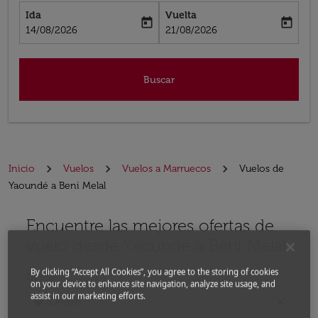
Ida
Vuelta
today
today
fc-booking-departure-date-aria-label
fc-booking-return-date-aria-label
14/08/2026
21/08/2026
Buscar
Inicio
Vuelos
Vuelos a Marruecos
Vuelos de
Yaoundé a Beni Melal
Encuentre las mejores ofertas de
Por favor, intente actualizar su ruta (origen y / o dest
vuelo desde Yaoundé a Beni Melal
By clicking “Accept All Cookies”, you agree to the storing of cookies
Desde
on your device to enhance site navigation, analyze site usage, and
assist in our marketing efforts.
location_on
close