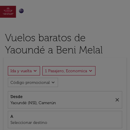

Vuelos baratos de
Yaoundé a Beni Melal
expand_more
expand_more
Ida y vuelta
1 Pasajero, Economica
expand_more
Código promocional
Desde
close
Yaoundé (NSI), Camerún
A
Seleccionar destino