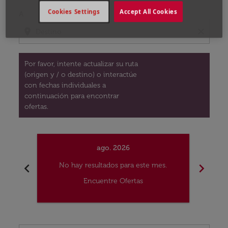
Cookies Settings
Accept All Cookies
A
location_on
close
Por favor, intente actualizar su ruta
(origen y / o destino) o interactúe
con fechas individuales a
continuación para encontrar
ofertas.
ago. 2026
chevron_left
chevron_right
No hay resultados para este mes.
No
Encuentre Ofertas