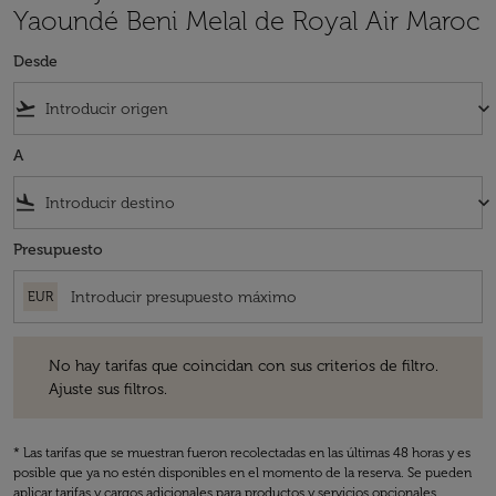
Yaoundé Beni Melal de Royal Air Maroc
Desde
flight_takeoff
keyboard_arrow_down
A
flight_land
keyboard_arrow_down
Presupuesto
EUR
No hay tarifas que coincidan con sus criterios de filtro. Ajuste sus fil
No hay tarifas que coincidan con sus criterios de filtro.
Ajuste sus filtros.
* Las tarifas que se muestran fueron recolectadas en las últimas 48 horas y es
posible que ya no estén disponibles en el momento de la reserva. Se pueden
aplicar tarifas y cargos adicionales para productos y servicios opcionales.