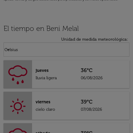
El tiempo en Beni Melal
Unidad de medida meteorológica
:
Weather unit option Celsius Selected
keyboard_arrow_down
Celsius
36°C
jueves
lluvia ligera
06/08/2026
39°C
viernes
cielo claro
07/08/2026