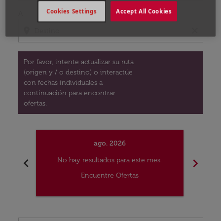
Cookies Settings
Accept All Cookies
A
location_on
close
Por favor, intente actualizar su ruta
(origen y / o destino) o interactúe
con fechas individuales a
continuación para encontrar
ofertas.
ago. 2026
chevron_left
chevron_right
No hay resultados para este mes.
No
Encuentre Ofertas