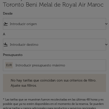
Toronto Beni Melal de Royal Air Maroc
Desde
flight_takeoff
keyboard_arrow_down
A
flight_land
keyboard_arrow_down
Presupuesto
EUR
No hay tarifas que coincidan con sus criterios de filtro. Ajuste sus fil
No hay tarifas que coincidan con sus criterios de filtro.
Ajuste sus filtros.
* Las tarifas que se muestran fueron recolectadas en las últimas 48 horas y es
posible que ya no estén disponibles en el momento de la reserva. Se pueden
aplicar tarifas y cargos adicionales para productos y servicios opcionales.