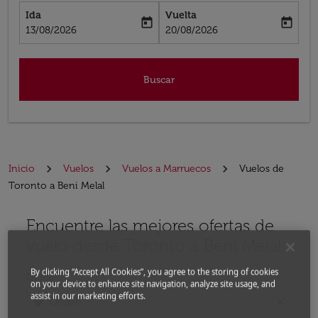
Ida
Vuelta
today
today
fc-booking-departure-date-aria-label
fc-booking-return-date-aria-label
13/08/2026
20/08/2026
Buscar
Inicio
Vuelos
Vuelos a Marruecos
Vuelos de
Toronto a Beni Melal
Encuentre las mejores ofertas de
Por favor, intente actualizar su ruta (origen y / o dest
vuelo desde Toronto a Beni Melal
By clicking “Accept All Cookies”, you agree to the storing of cookies
Desde
on your device to enhance site navigation, analyze site usage, and
assist in our marketing efforts.
location_on
close