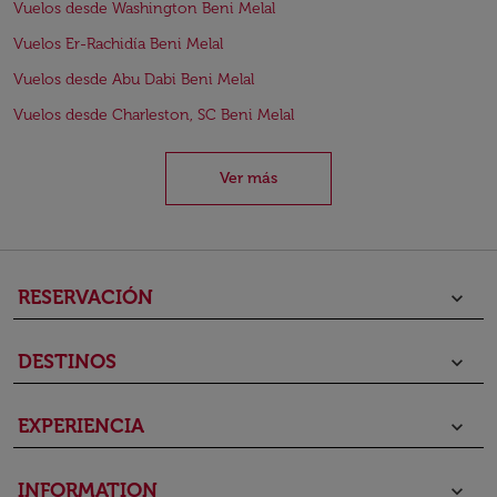
Vuelos desde Washington Beni Melal
Vuelos Er-Rachidía Beni Melal
Vuelos desde Abu Dabi Beni Melal
Vuelos desde Charleston, SC Beni Melal
Ver más
RESERVACIÓN
keyboard_arrow_down
DESTINOS
keyboard_arrow_down
EXPERIENCIA
keyboard_arrow_down
INFORMATION
keyboard_arrow_down