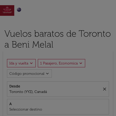

Vuelos baratos de Toronto
a Beni Melal
expand_more
expand_more
Ida y vuelta
1 Pasajero, Economica
expand_more
Código promocional
Desde
close
Toronto (YYZ), Canadá
A
Seleccionar destino